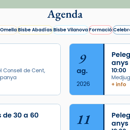
Agenda
 Omella
Bisbe Abadías
Bisbe Vilanova
Formació
Celebr
9
Peleg
anys
ag.
10:00
l Consell de Cent,
Espanya
Medjugo
2026
+ info
s de 30 a 60
11
Peleg
anys