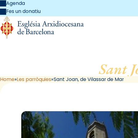
Agenda
Fes un donatiu
Sant J
Home
Les parròquies
Sant Joan, de Vilassar de Mar