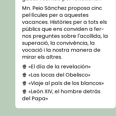
Mn. Peio Sánchez proposa cinc
pel·lícules per a aquestes
vacances. Històries per a tots els
públics que ens conviden a fer-
nos preguntes sobre l'acollida, la
superació, la convivència, la
vocació i la nostra manera de
mirar els altres.
🍿 «El día de la revelación»
🍿 «Las locas del Obelisco»
🍿 «Viaje al país de los blancos»
🍿 «León XIV, el hombre detrás
del Papa»
🍿 «Las ovejas detectives»