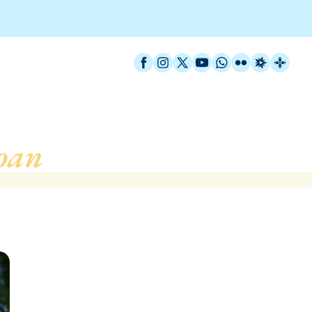
Facebook
Instagram
X / Twitter
YouTube
WhatsApp
Flickr
Radio Est
Catal
oan
, de Vilassar de Mar