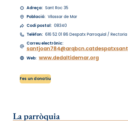
Adreça:
Sant Roc 35
Població:
Vilassar de Mar
Codi postal:
08340
Telèfon:
616 52 01 86 Despatx Parroquial / Rectoria
Correu electrònic:
santjoan784@arqbcn.catdespatxsan
www.dedaltidemar.org
Web:
Fes un donatiu
La parròquia