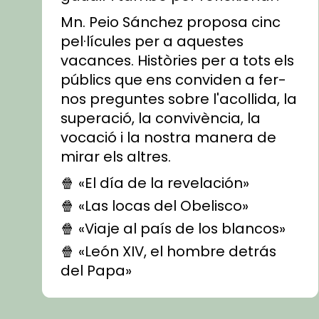
Mn. Peio Sánchez proposa cinc
pel·lícules per a aquestes
vacances. Històries per a tots els
públics que ens conviden a fer-
nos preguntes sobre l'acollida, la
superació, la convivència, la
vocació i la nostra manera de
mirar els altres.
🍿 «El día de la revelación»
🍿 «Las locas del Obelisco»
🍿 «Viaje al país de los blancos»
🍿 «León XIV, el hombre detrás
del Papa»
🍿 «Las ovejas detectives»