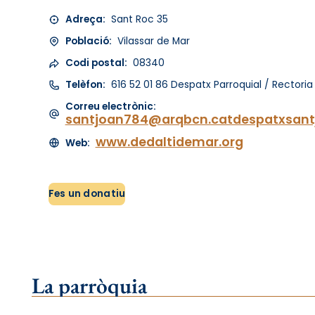
Adreça:
Sant Roc 35
Població:
Vilassar de Mar
Codi postal:
08340
Telèfon:
616 52 01 86 Despatx Parroquial / Rectoria
Correu electrònic:
santjoan784@arqbcn.catdespatxsan
www.dedaltidemar.org
Web:
Fes un donatiu
La parròquia