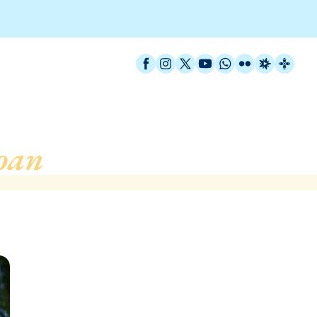
Facebook
Instagram
X / Twitter
YouTube
WhatsApp
Flickr
Radio Est
Catal
oan
, de Vilassar de Mar