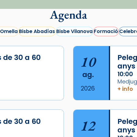
Agenda
 Omella
Bisbe Abadías
Bisbe Vilanova
Formació
Celebr
s de 30 a 60
10
Peleg
anys
ag.
10:00
Medjugo
2026
+ info
s de 30 a 60
12
Peleg
anys