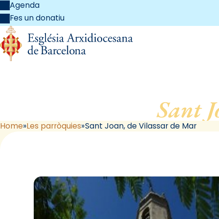
Agenda
Fes un donatiu
Sant J
Home
Les parròquies
Sant Joan, de Vilassar de Mar