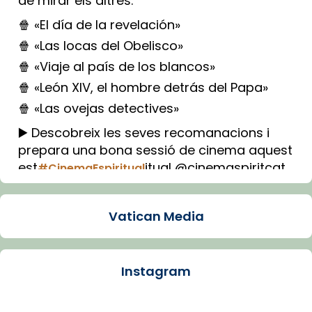
de mirar els altres.
🍿 «El día de la revelación»
🍿 «Las locas del Obelisco»
🍿 «Viaje al país de los blancos»
🍿 «León XIV, el hombre detrás del Papa»
🍿 «Las ovejas detectives»
▶️ Descobreix les seves recomanacions i
prepara una bona sessió de cinema aquest
est
itual @cinemaspiritcat
#CinemaEspiritual
Imatge: Generada amb IA (OpenAI)
Video
Vatican Media
View on Facebook
·
Share
Instagram
Arquebisbat de Barcelona
1 week ago