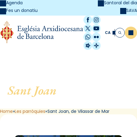
Agenda
Santoral del dia
SAVA
Fes un donatiu
Facebook
Instagram
X / Twitter
YouTube
CA
Me
Cerca
WhatsApp
Flickr
Radio Estel
Catalunya Cristi
Sant Joan
, de Vilassar de
Mar
Home
Les parròquies
Sant Joan, de Vilassar de Mar