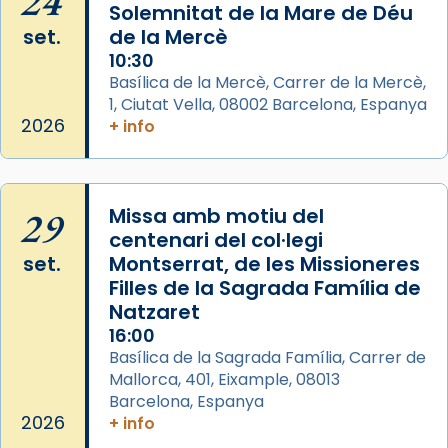
24
Solemnitat de la Mare de Déu
frare Joan Gaspar Roig, afirma en una obra
set.
de la Mercè
que les santes són filles de l’antiga Iluro.
10:30
Mataró en reivindicarà les relíquies fins que
Basílica de la Mercè, Carrer de la Mercè,
les aconseguirà el 1772. L’ofici que es canta
1, Ciutat Vella, 08002 Barcelona, Espanya
a la “Missa de les Santes” (“Missa de
2026
+ info
Glòria”) fou composta el 1848 per Mn.
Manuel Blanch, amb aire d’òpera
italianitzant; s’interpreta per privilegi
29
Missa amb motiu del
pontifici, amb orquestra i cor, i té una
centenari del col·legi
duració aproximada de tres hores. Després,
set.
Montserrat, de les Missioneres
processó (recuperada el 1972) al voltant
Filles de la Sagrada Família de
del temple amb les relíquies de les santes.
Natzaret
Des de 1985 hi participa també un grup de
16:00
diablesses amb música i ball propis. Festa
Basílica de la Sagrada Família, Carrer de
gran a Mataró.
Mallorca, 401, Eixample, 08013
Barcelona, Espanya
«Si vols saber què és calor, ves per les
2026
+ info
Santes a Mataró»🥵.