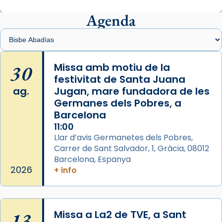
Mons. Sergi Gordo, bisbe de Tortosa, ha
presidit aquest 27 de juliol la missa de Les
Agenda
Santes de Mataró.
🔗
tinyurl.com/cvu5jmbk
📸 J. Merino
30
Missa amb motiu de la
festivitat de Santa Juana
Photo
ag.
Jugan, mare fundadora de les
View on Facebook
·
Share
Germanes dels Pobres, a
Barcelona
Arquebisbat de Barcelona
is at Catedral
11:00
de Barcelona.
Llar d’avis Germanetes dels Pobres,
2 weeks ago
Carrer de Sant Salvador, 1, Gràcia, 08012
Aquest dilluns, 27 de juliol, ha tingut lloc la
Barcelona, Espanya
missa d’acció de gràcies en agraïment al
2026
+ info
comitè organitzador de la visita apostòlica
del Sant Pare Lleó XIV a Barcelona, i als
col·laboradors, a la Catedral de Barcelona.
13
Missa a La2 de TVE, a Sant