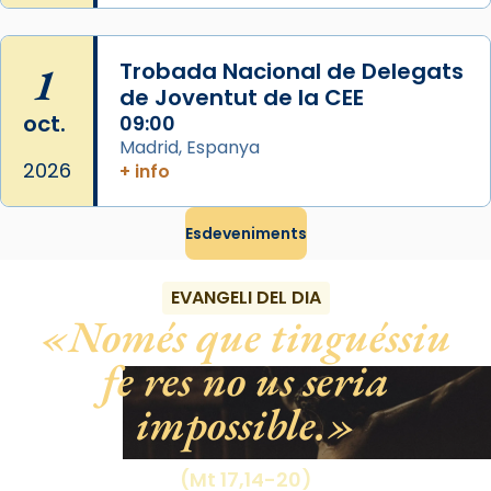
Photo
View on Facebook
·
Share
1
Trobada Nacional de Delegats
de Joventut de la CEE
oct.
09:00
Madrid, Espanya
2026
+ info
Esdeveniments
EVANGELI DEL DIA
Només que tinguéssiu
fe res no us seria
impossible.
(Mt 17,14-20)