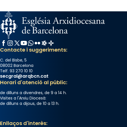
Facebook
Instagram
X / Twitter
YouTube
WhatsApp
Flickr
Radio Estel
Catalunya Cristiana
Contacte i suggeriments:
C. del Bisbe, 5
08002 Barcelona
Telf. 93 270 10 10
secgral@arqbcn.cat
Horari d'atenció al públic:
de dilluns a divendres, de 9 a 14 h.
Visites a l'Arxiu Diocesà:
de dilluns a dijous, de 10 a 13 h.
Enllaços d'interès: