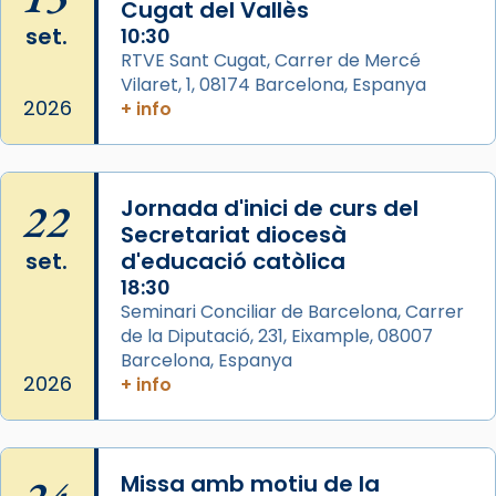
L’arquebisbe de Barcelona, el cardenal Joan
Cugat del Vallès
Josep Omella, ha presidit la missa i l’ha
set.
10:30
concelebrat el bisbe auxiliar de Barcelona,
RTVE Sant Cugat, Carrer de Mercé
Mons. David Abadías.
Vilaret, 1, 08174 Barcelona, Espanya
2026
+ info
📸 Dr. G. Simón
Photo
View on Facebook
·
Share
22
Jornada d'inici de curs del
Secretariat diocesà
Arquebisbat de Barcelona
set.
d'educació catòlica
2 weeks ago
18:30
Seminari Conciliar de Barcelona, Carrer
Memòria de les santes Juliana i
de la Diputació, 231, Eixample, 08007
Semproniana, verges i màrtirs.
Barcelona, Espanya
Acompanyant la història de sant Cugat, a
2026
+ info
partir de l’Edat Mitjana sorgeix la tradició
que les santes Juliana (“relatiu a Júlia”) i
Semproniana (“relatiu a Semprònia =
Missa amb motiu de la
eterna”) són deixebles seves. I l’any 1667, el