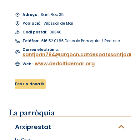
Adreça:
Sant Roc 35
Població:
Vilassar de Mar
Codi postal:
08340
Telèfon:
616 52 01 86 Despatx Parroquial / Rectoria
Correu electrònic:
santjoan784@arqbcn.catdespatxsantjoanv
www.dedaltidemar.org
Web:
Fes un donatiu
La parròquia
Arxiprestat
La Cisa