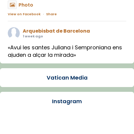
Photo
View on Facebook
·
Share
Arquebisbat de Barcelona
1 week ago
«Avui les santes Juliana i Semproniana ens
ajuden a alçar la mirada»
Mons. Sergi Gordo, bisbe de Tortosa, ha
presidit aquest 27 de juliol la missa de Les
Vatican Media
Santes de Mataró.
🔗
tinyurl.com/cvu5jmbk
📸 J. Merino
Instagram
Photo
View on Facebook
·
Share