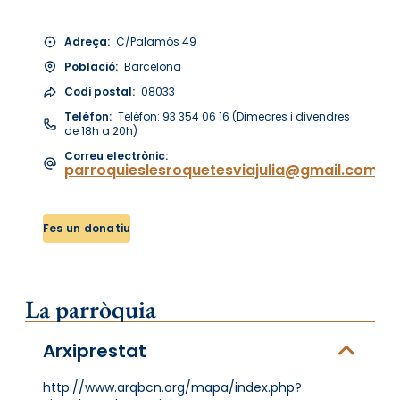
Adreça:
C/Palamós 49
Població:
Barcelona
Codi postal:
08033
Telèfon:
Telèfon: 93 354 06 16 (Dimecres i divendres
de 18h a 20h)
Correu electrònic:
parroquieslesroquetesviajulia@gmail.com
Fes un donatiu
La parròquia
Arxiprestat
http://www.arqbcn.org/mapa/index.php?