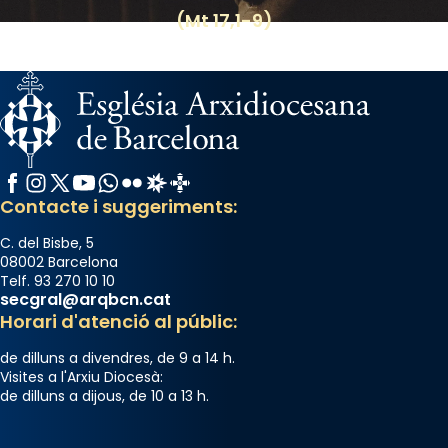
(Mt 17,1-9)
Facebook
Instagram
X / Twitter
YouTube
WhatsApp
Flickr
Radio Estel
Catalunya Cristiana
Contacte i suggeriments:
C. del Bisbe, 5
08002 Barcelona
Telf. 93 270 10 10
secgral@arqbcn.cat
Horari d'atenció al públic:
de dilluns a divendres, de 9 a 14 h.
Visites a l'Arxiu Diocesà:
de dilluns a dijous, de 10 a 13 h.