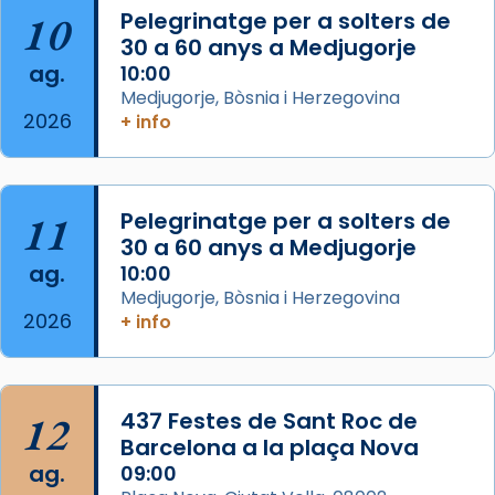
duració aproximada de tres hores. Després,
10
Pelegrinatge per a solters de
processó (recuperada el 1972) al voltant
30 a 60 anys a Medjugorje
del temple amb les relíquies de les santes.
ag.
10:00
Des de 1985 hi participa també un grup de
Medjugorje, Bòsnia i Herzegovina
2026
diablesses amb música i ball propis. Festa
+ info
gran a Mataró.
«Si vols saber què és calor, ves per les
Santes a Mataró»🥵.
11
Pelegrinatge per a solters de
30 a 60 anys a Medjugorje
Photo
ag.
10:00
View on Facebook
·
Share
Medjugorje, Bòsnia i Herzegovina
2026
+ info
Arquebisbat de Barcelona
2 weeks ago
Jaume, fill de Zebedeu, és juntament amb el
12
437 Festes de Sant Roc de
seu germà Joan i Pere un dels que
Barcelona a la plaça Nova
acompanyava més de prop Jesús.
ag.
09:00