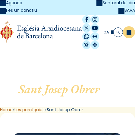
Agenda
Santoral del dia
SAVA
Fes un donatiu
Facebook
Instagram
X / Twitter
YouTube
CA
Me
Cerca
WhatsApp
Flickr
Radio Estel
Catalunya Cristi
Sant Josep Obrer
, de
Barcelona
Home
Les parròquies
Sant Josep Obrer