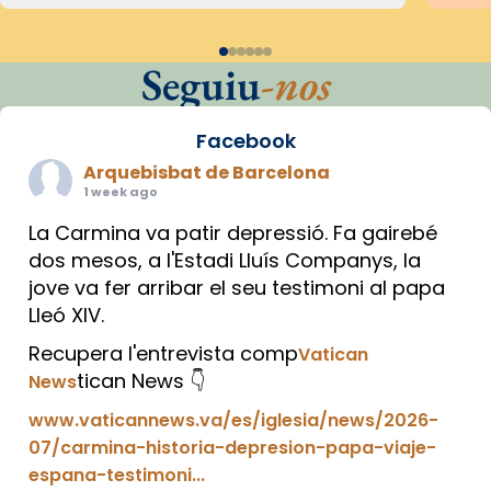
Seguiu
-nos
Facebook
Arquebisbat de Barcelona
1 week ago
La Carmina va patir depressió. Fa gairebé
dos mesos, a l'Estadi Lluís Companys, la
jove va fer arribar el seu testimoni al papa
Lleó XIV.
Recupera l'entrevista comp
Vatican
tican News 👇
News
www.vaticannews.va/es/iglesia/news/2026-
07/carmina-historia-depresion-papa-viaje-
espana-testimoni...