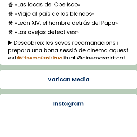
🍿 «Las locas del Obelisco»
🍿 «Viaje al país de los blancos»
🍿 «León XIV, el hombre detrás del Papa»
🍿 «Las ovejas detectives»
▶️ Descobreix les seves recomanacions i
prepara una bona sessió de cinema aquest
est
itual @cinemaspiritcat
#CinemaEspiritual
Imatge: Generada amb IA (OpenAI)
Video
Vatican Media
View on Facebook
·
Share
Instagram
Arquebisbat de Barcelona
1 week ago
La Carmina va patir depressió. Fa gairebé
dos mesos, a l'Estadi Lluís Companys, la