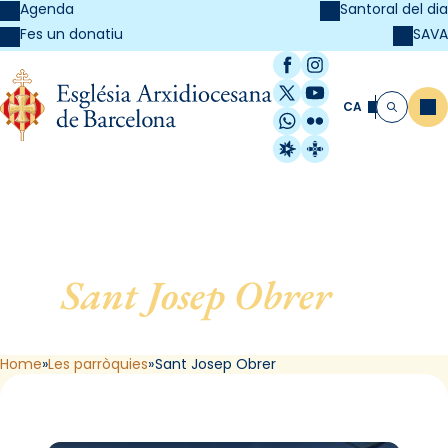
Agenda
Santoral del dia
SAVA
Fes un donatiu
Facebook
Instagram
X / Twitter
YouTube
CA
Me
Cerca
WhatsApp
Flickr
Radio Estel
Catalunya Cristi
Sant Josep Obrer
, de
Barcelona
Home
Les parròquies
Sant Josep Obrer