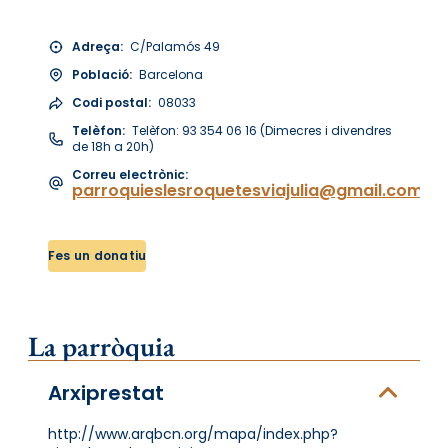
Adreça:
C/Palamós 49
Població:
Barcelona
Codi postal:
08033
Telèfon:
Telèfon: 93 354 06 16 (Dimecres i divendres
de 18h a 20h)
Correu electrònic:
parroquieslesroquetesviajulia@gmail.com
Fes un donatiu
La parròquia
Arxiprestat
http://www.arqbcn.org/mapa/index.php?