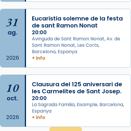
concelebrat el bisbe auxiliar de Barcelona,
Mons. David Abadías.
📸 Dr. G. Simón
31
Eucaristia solemne de la festa
de sant Ramon Nonat
Photo
ag.
20:00
View on Facebook
·
Share
Avinguda de Sant Ramon Nonat, Av. de
Sant Ramon Nonat, Les Corts,
Barcelona, Espanya
Arquebisbat de Barcelona
2026
+ info
2 weeks ago
Memòria de les santes Juliana i
Semproniana, verges i màrtirs.
10
Clausura del 125 aniversari de
Acompanyant la història de sant Cugat, a
les Carmelites de Sant Josep.
partir de l’Edat Mitjana sorgeix la tradició
oct.
20:00
que les santes Juliana (“relatiu a Júlia”) i
La Sagrada Familia, Eixample, Barcelona,
Semproniana (“relatiu a Semprònia =
Espanya
eterna”) són deixebles seves. I l’any 1667, el
2026
+ info
frare Joan Gaspar Roig, afirma en una obra
que les santes són filles de l’antiga Iluro.