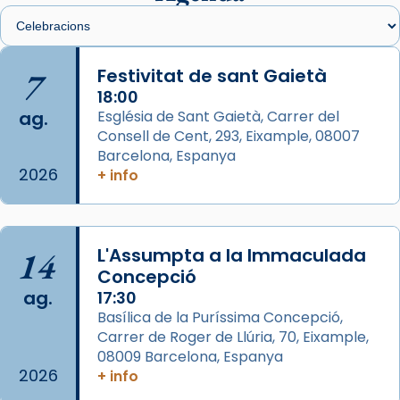
Santes de Mataró.
🔗
tinyurl.com/cvu5jmbk
📸 J. Merino
7
Festivitat de sant Gaietà
18:00
Photo
ag.
Església de Sant Gaietà, Carrer del
View on Facebook
·
Share
Consell de Cent, 293, Eixample, 08007
Barcelona, Espanya
2026
Arquebisbat de Barcelona
+ info
is at Catedral
de Barcelona.
2 weeks ago
Aquest dilluns, 27 de juliol, ha tingut lloc la
14
L'Assumpta a la Immaculada
missa d’acció de gràcies en agraïment al
Concepció
comitè organitzador de la visita apostòlica
ag.
17:30
del Sant Pare Lleó XIV a Barcelona, i als
Basílica de la Puríssima Concepció,
col·laboradors, a la Catedral de Barcelona.
Carrer de Roger de Llúria, 70, Eixample,
L’arquebisbe de Barcelona, el cardenal Joan
08009 Barcelona, Espanya
2026
+ info
Josep Omella, ha presidit la missa i l’ha