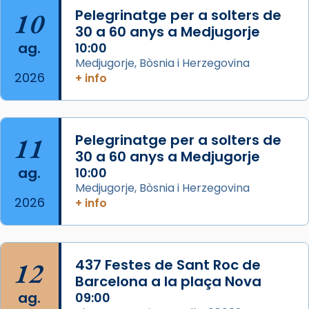
duració aproximada de tres hores. Després,
10
Pelegrinatge per a solters de
processó (recuperada el 1972) al voltant
30 a 60 anys a Medjugorje
del temple amb les relíquies de les santes.
ag.
10:00
Des de 1985 hi participa també un grup de
Medjugorje, Bòsnia i Herzegovina
2026
diablesses amb música i ball propis. Festa
+ info
gran a Mataró.
«Si vols saber què és calor, ves per les
Santes a Mataró»🥵.
11
Pelegrinatge per a solters de
30 a 60 anys a Medjugorje
Photo
ag.
10:00
View on Facebook
·
Share
Medjugorje, Bòsnia i Herzegovina
2026
+ info
Arquebisbat de Barcelona
2 weeks ago
Jaume, fill de Zebedeu, és juntament amb el
12
437 Festes de Sant Roc de
seu germà Joan i Pere un dels que
Barcelona a la plaça Nova
acompanyava més de prop Jesús.
ag.
09:00