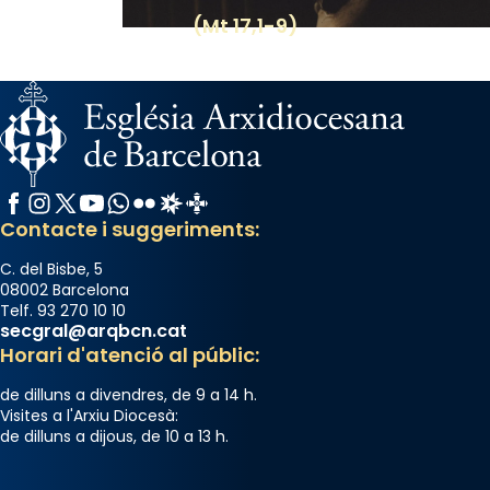
(Mt 17,1-9)
Facebook
Instagram
X / Twitter
YouTube
WhatsApp
Flickr
Radio Estel
Catalunya Cristiana
Contacte i suggeriments:
C. del Bisbe, 5
08002 Barcelona
Telf. 93 270 10 10
secgral@arqbcn.cat
Horari d'atenció al públic:
de dilluns a divendres, de 9 a 14 h.
Visites a l'Arxiu Diocesà:
de dilluns a dijous, de 10 a 13 h.