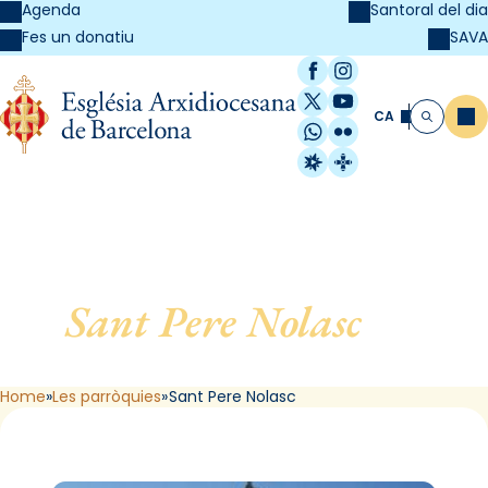
Agenda
Santoral del dia
SAVA
Fes un donatiu
Facebook
Instagram
X / Twitter
YouTube
CA
Me
Cerca
WhatsApp
Flickr
Radio Estel
Catalunya Cristi
Sant Pere Nolasc
, de
Barcelona
Home
Les parròquies
Sant Pere Nolasc