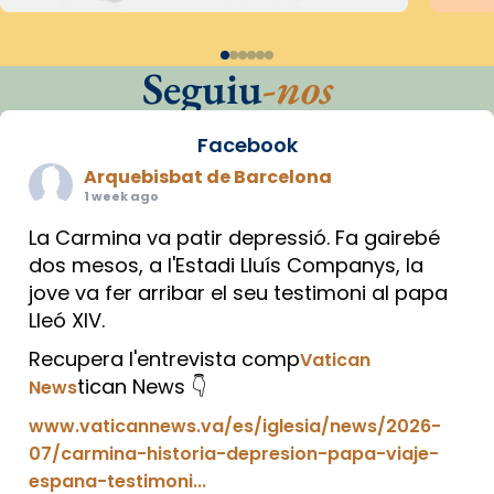
Seguiu
-nos
Facebook
Arquebisbat de Barcelona
1 week ago
La Carmina va patir depressió. Fa gairebé
dos mesos, a l'Estadi Lluís Companys, la
jove va fer arribar el seu testimoni al papa
Lleó XIV.
Recupera l'entrevista comp
Vatican
tican News 👇
News
www.vaticannews.va/es/iglesia/news/2026-
07/carmina-historia-depresion-papa-viaje-
espana-testimoni...