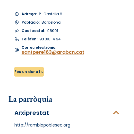
Adreça:
Pl. Castella 6
Població:
Barcelona
Codi postal:
08001
Telèfon:
93 318 14 94
Correu electrònic:
santpere163@arqbcn.cat
Fes un donatiu
La parròquia
Arxiprestat
http://ramblapoblesec.org