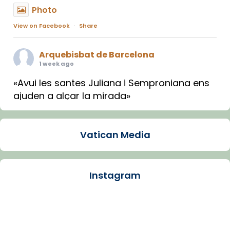
Photo
View on Facebook
·
Share
Arquebisbat de Barcelona
1 week ago
«Avui les santes Juliana i Semproniana ens
ajuden a alçar la mirada»
Mons. Sergi Gordo, bisbe de Tortosa, ha
presidit aquest 27 de juliol la missa de Les
Vatican Media
Santes de Mataró.
🔗
tinyurl.com/cvu5jmbk
📸 J. Merino
Instagram
Photo
View on Facebook
·
Share