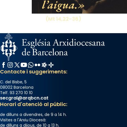
l’aigua.
(Mt 14,22-36)
Facebook
Instagram
X / Twitter
YouTube
WhatsApp
Flickr
Radio Estel
Catalunya Cristiana
Contacte i suggeriments:
C. del Bisbe, 5
08002 Barcelona
Telf. 93 270 10 10
secgral@arqbcn.cat
Horari d'atenció al públic:
de dilluns a divendres, de 9 a 14 h.
Visites a l'Arxiu Diocesà:
de dilluns a dijous, de 10 a 13 h.