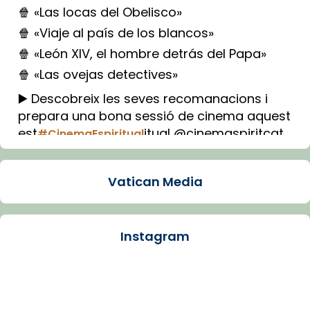
🍿 «Las locas del Obelisco»
🍿 «Viaje al país de los blancos»
🍿 «León XIV, el hombre detrás del Papa»
🍿 «Las ovejas detectives»
▶️ Descobreix les seves recomanacions i
prepara una bona sessió de cinema aquest
est
itual @cinemaspiritcat
#CinemaEspiritual
Imatge: Generada amb IA (OpenAI)
Video
Vatican Media
View on Facebook
·
Share
Instagram
Arquebisbat de Barcelona
1 week ago
La Carmina va patir depressió. Fa gairebé
dos mesos, a l'Estadi Lluís Companys, la