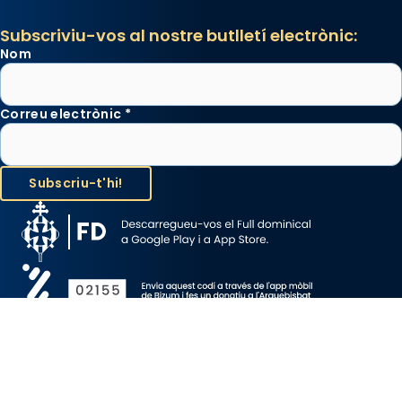
Subscriviu-vos al nostre butlletí electrònic:
Nom
Correu electrònic
*
Avís Legal
Protecció de Dades
Política de Cookies
Canal de denúncia
Copyright 2026 ©ARQUEBISBAT DE BARCELONA, tots els drets
reservats.