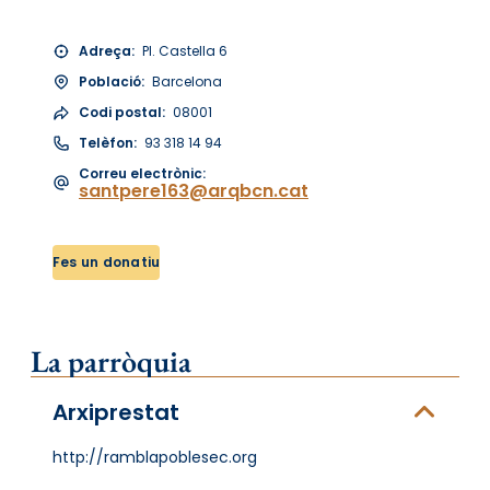
Adreça:
Pl. Castella 6
Població:
Barcelona
Codi postal:
08001
Telèfon:
93 318 14 94
Correu electrònic:
santpere163@arqbcn.cat
Fes un donatiu
La parròquia
Arxiprestat
http://ramblapoblesec.org