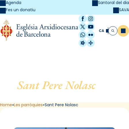
Agenda
Santoral del dia
SAVA
Fes un donatiu
Facebook
Instagram
X / Twitter
YouTube
CA
Me
Cerca
WhatsApp
Flickr
Radio Estel
Catalunya Cristi
Sant Pere Nolasc
, de
Barcelona
Home
Les parròquies
Sant Pere Nolasc