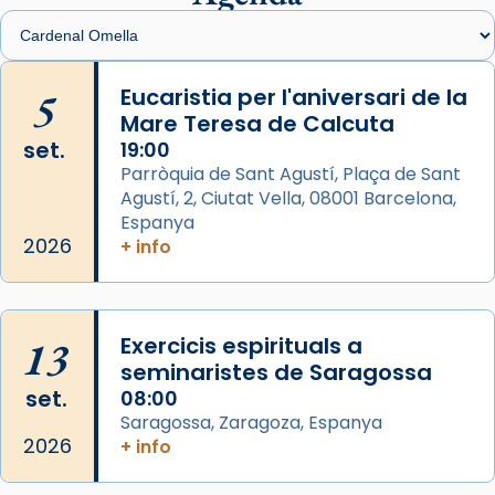
Santes de Mataró.
🔗
tinyurl.com/cvu5jmbk
📸 J. Merino
5
Eucaristia per l'aniversari de la
Mare Teresa de Calcuta
Photo
set.
19:00
View on Facebook
·
Share
Parròquia de Sant Agustí, Plaça de Sant
Agustí, 2, Ciutat Vella, 08001 Barcelona,
Arquebisbat de Barcelona
is at Catedral
Espanya
de Barcelona.
2026
+ info
2 weeks ago
Aquest dilluns, 27 de juliol, ha tingut lloc la
missa d’acció de gràcies en agraïment al
13
Exercicis espirituals a
comitè organitzador de la visita apostòlica
seminaristes de Saragossa
del Sant Pare Lleó XIV a Barcelona, i als
set.
08:00
col·laboradors, a la Catedral de Barcelona.
Saragossa, Zaragoza, Espanya
L’arquebisbe de Barcelona, el cardenal Joan
2026
+ info
Josep Omella, ha presidit la missa i l’ha