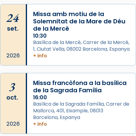
concelebrat el bisbe auxiliar de Barcelona,
Mons. David Abadías.
24
Missa amb motiu de la
📸 Dr. G. Simón
Solemnitat de la Mare de Déu
set.
de la Mercè
Photo
10:30
View on Facebook
·
Share
Basílica de la Mercè, Carrer de la Mercè,
1, Ciutat Vella, 08002 Barcelona, Espanya
2026
Arquebisbat de Barcelona
+ info
2 weeks ago
Memòria de les santes Juliana i
Semproniana, verges i màrtirs.
3
Missa francòfona a la basílica
de la Sagrada Família
Acompanyant la història de sant Cugat, a
oct.
16:00
partir de l’Edat Mitjana sorgeix la tradició
Basílica de la Sagrada Família, Carrer de
que les santes Juliana (“relatiu a Júlia”) i
Mallorca, 401, Eixample, 08013
Semproniana (“relatiu a Semprònia =
Barcelona, Espanya
eterna”) són deixebles seves. I l’any 1667, el
2026
+ info
frare Joan Gaspar Roig, afirma en una obra
que les santes són filles de l’antiga Iluro.