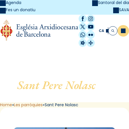
Agenda
Santoral del dia
SAVA
Fes un donatiu
Facebook
Instagram
X / Twitter
YouTube
CA
Me
Cerca
WhatsApp
Flickr
Radio Estel
Catalunya Cristi
Sant Pere Nolasc
, de
Barcelona
Home
Les parròquies
Sant Pere Nolasc