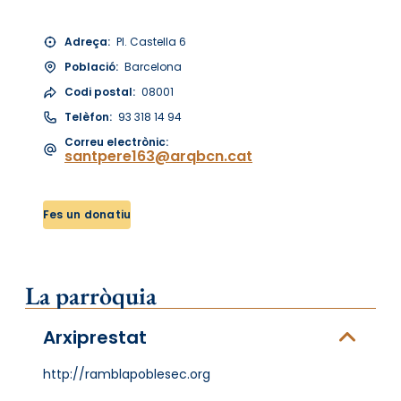
Adreça:
Pl. Castella 6
Població:
Barcelona
Codi postal:
08001
Telèfon:
93 318 14 94
Correu electrònic:
santpere163@arqbcn.cat
Fes un donatiu
La parròquia
Arxiprestat
http://ramblapoblesec.org