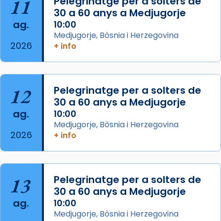
11
Pelegrinatge per a solters de
concelebrat el bisbe auxiliar de Barcelona,
30 a 60 anys a Medjugorje
Mons. David Abadías.
ag.
10:00
📸 Dr. G. Simón
Medjugorje, Bòsnia i Herzegovina
2026
+ info
Photo
View on Facebook
·
Share
12
Pelegrinatge per a solters de
Arquebisbat de Barcelona
2 weeks ago
30 a 60 anys a Medjugorje
ag.
10:00
Memòria de les santes Juliana i
Medjugorje, Bòsnia i Herzegovina
Semproniana, verges i màrtirs.
2026
+ info
Acompanyant la història de sant Cugat, a
partir de l’Edat Mitjana sorgeix la tradició
que les santes Juliana (“relatiu a Júlia”) i
13
Pelegrinatge per a solters de
Semproniana (“relatiu a Semprònia =
30 a 60 anys a Medjugorje
eterna”) són deixebles seves. I l’any 1667, el
ag.
10:00
frare Joan Gaspar Roig, afirma en una obra
Medjugorje, Bòsnia i Herzegovina
que les santes són filles de l’antiga Iluro.