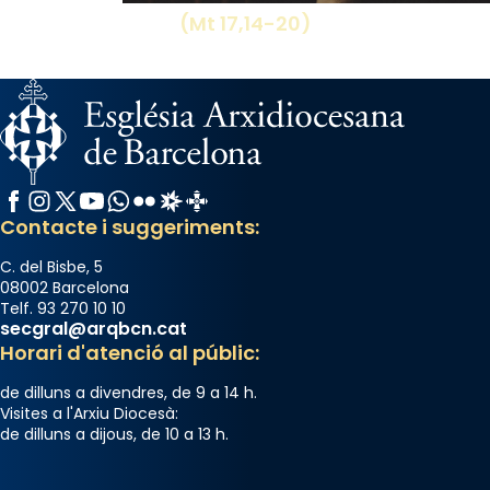
(Mt 17,14-20)
Facebook
Instagram
X / Twitter
YouTube
WhatsApp
Flickr
Radio Estel
Catalunya Cristiana
Contacte i suggeriments:
C. del Bisbe, 5
08002 Barcelona
Telf. 93 270 10 10
secgral@arqbcn.cat
Horari d'atenció al públic:
de dilluns a divendres, de 9 a 14 h.
Visites a l'Arxiu Diocesà:
de dilluns a dijous, de 10 a 13 h.