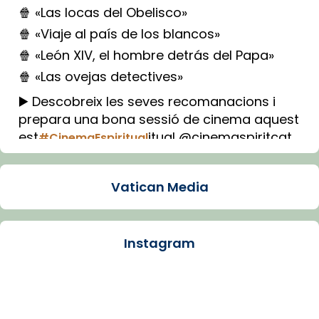
🍿 «Las locas del Obelisco»
🍿 «Viaje al país de los blancos»
🍿 «León XIV, el hombre detrás del Papa»
🍿 «Las ovejas detectives»
▶️ Descobreix les seves recomanacions i
prepara una bona sessió de cinema aquest
est
itual @cinemaspiritcat
#CinemaEspiritual
Imatge: Generada amb IA (OpenAI)
Video
Vatican Media
View on Facebook
·
Share
Instagram
Arquebisbat de Barcelona
1 week ago
La Carmina va patir depressió. Fa gairebé
dos mesos, a l'Estadi Lluís Companys, la