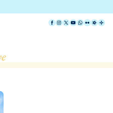
Facebook
Instagram
X / Twitter
YouTube
WhatsApp
Flickr
Radio Est
Catal
ve
, de Canyamars (Dosri