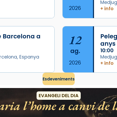
Medjugo
2026
+ info
/2026-
e Barcelona a
12
Peleg
anys
ag.
10:00
arcelona, Espanya
Medjugo
2026
+ info
Esdeveniments
EVANGELI DEL DIA
ria l’home a canvi de l