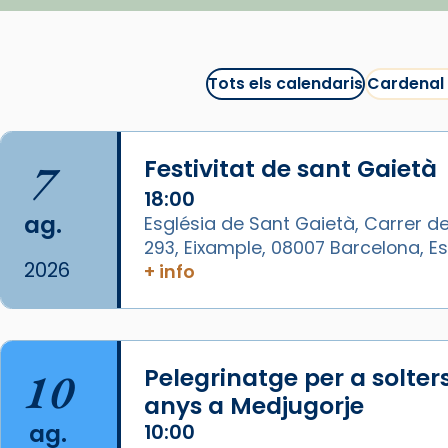
recomanacions i prepara una
bona sessió de cinema aquest
est
itual
#CinemaEspiritual
Tots els calendaris
Cardenal
@cinemaspiritcat
Imatge: Generada amb IA
(OpenAI)
7
Festivitat de sant Gaietà
Video
18:00
ag.
Església de Sant Gaietà, Carrer de
View on Facebook
·
Share
293, Eixample, 08007 Barcelona, 
2026
+ info
Arquebisbat de Barcelona
1 week ago
La Carmina va patir depressió.
Fa gairebé dos mesos, a l'Estadi
10
Pelegrinatge per a solter
Lluís Companys, la jove va fer
anys a Medjugorje
arribar el seu testimoni al papa
ag.
10:00
Lleó XIV.