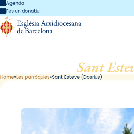
Agenda
Fes un donatiu
Sant Este
Home
Les parròquies
Sant Esteve (Dosrius)