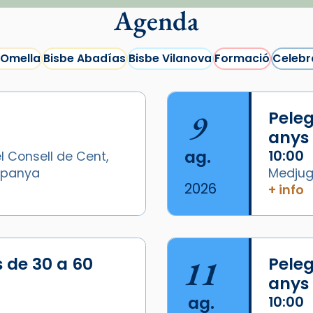
Agenda
 Omella
Bisbe Abadías
Bisbe Vilanova
Formació
Celebr
9
Peleg
anys
ag.
10:00
l Consell de Cent,
Espanya
Medjugo
2026
+ info
s de 30 a 60
11
Peleg
anys
ag.
10:00