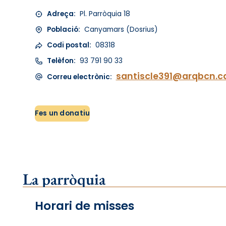
Adreça:
Pl. Parròquia 18
Població:
Canyamars (Dosrius)
Codi postal:
08318
Telèfon:
93 791 90 33
santiscle391@arqbcn.c
Correu electrònic:
Fes un donatiu
La parròquia
Horari de misses