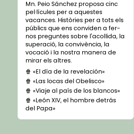
Mn. Peio Sánchez proposa cinc
pel·lícules per a aquestes
vacances. Històries per a tots els
públics que ens conviden a fer-
nos preguntes sobre l'acollida, la
superació, la convivència, la
vocació i la nostra manera de
mirar els altres.
🍿 «El día de la revelación»
🍿 «Las locas del Obelisco»
🍿 «Viaje al país de los blancos»
🍿 «León XIV, el hombre detrás
del Papa»
🍿 «Las ovejas detectives»
▶️ Descobreix les seves