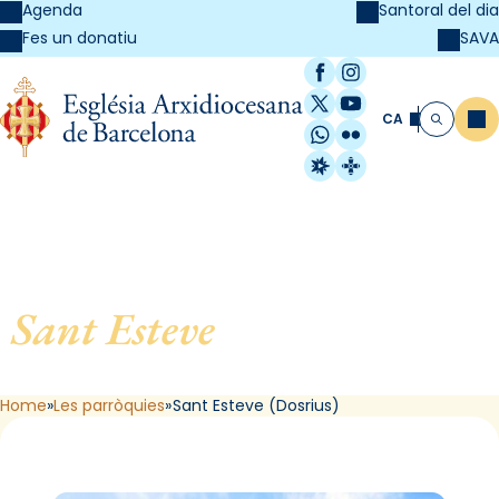
Agenda
Santoral del dia
SAVA
Fes un donatiu
Facebook
Instagram
X / Twitter
YouTube
CA
Me
Cerca
WhatsApp
Flickr
Radio Estel
Catalunya Cristi
Sant Esteve
, de Canyamars
(Dosrius)
Home
Les parròquies
Sant Esteve (Dosrius)