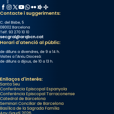
Facebook
Instagram
X / Twitter
YouTube
WhatsApp
Flickr
Radio Estel
Catalunya Cristiana
Contacte i suggeriments:
C. del Bisbe, 5
08002 Barcelona
Telf. 93 270 10 10
secgral@arqbcn.cat
Horari d'atenció al públic:
de dilluns a divendres, de 9 a 14 h.
Visites a l'Arxiu Diocesà:
de dilluns a dijous, de 10 a 13 h.
Enllaços d'interès:
Santa Seu
Conferència Episcopal Espanyola
Conferència Episcopal Tarraconense
Catedral de Barcelona
Seminari Conciliar de Barcelona
Basílica de la Sagrada Família
Any Gaudí 2026