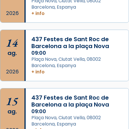
Plaça Nova, Ciutat Vella, 08002
col·laboradors, a la Catedral de Barcelona.
Barcelona, Espanya
L’arquebisbe de Barcelona, el cardenal Joan
2026
+ info
Josep Omella, ha presidit la missa i l’ha
concelebrat el bisbe auxiliar de Barcelona,
Mons. David Abadías.
14
437 Festes de Sant Roc de
📸 Dr. G. Simón
Barcelona a la plaça Nova
ag.
09:00
Photo
Plaça Nova, Ciutat Vella, 08002
View on Facebook
·
Share
Barcelona, Espanya
2026
+ info
Arquebisbat de Barcelona
2 weeks ago
Memòria de les santes Juliana i
15
437 Festes de Sant Roc de
Semproniana, verges i màrtirs.
Barcelona a la plaça Nova
ag.
09:00
Acompanyant la història de sant Cugat, a
Plaça Nova, Ciutat Vella, 08002
partir de l’Edat Mitjana sorgeix la tradició
Barcelona, Espanya
que les santes Juliana (“relatiu a Júlia”) i