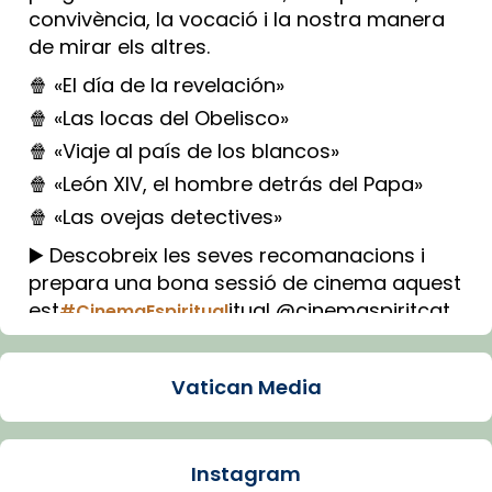
convivència, la vocació i la nostra manera
de mirar els altres.
🍿 «El día de la revelación»
🍿 «Las locas del Obelisco»
🍿 «Viaje al país de los blancos»
🍿 «León XIV, el hombre detrás del Papa»
🍿 «Las ovejas detectives»
▶️ Descobreix les seves recomanacions i
prepara una bona sessió de cinema aquest
est
itual @cinemaspiritcat
#CinemaEspiritual
Imatge: Generada amb IA (OpenAI)
Video
Vatican Media
View on Facebook
·
Share
Instagram
Arquebisbat de Barcelona