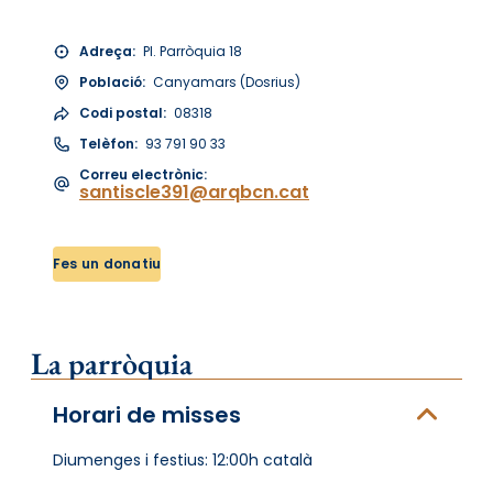
Adreça:
Pl. Parròquia 18
Població:
Canyamars (Dosrius)
Codi postal:
08318
Telèfon:
93 791 90 33
Correu electrònic:
santiscle391@arqbcn.cat
Fes un donatiu
La parròquia
Horari de misses
Diumenges i festius: 12:00h català