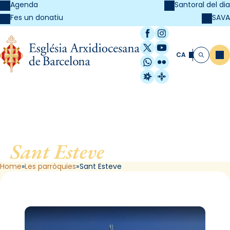
Agenda
Santoral del dia
SAVA
Fes un donatiu
Facebook
Instagram
X / Twitter
YouTube
CA
Me
Cerca
WhatsApp
Flickr
Radio Estel
Catalunya Cristi
Sant Esteve
, de Barcelona
Home
Les parròquies
Sant Esteve