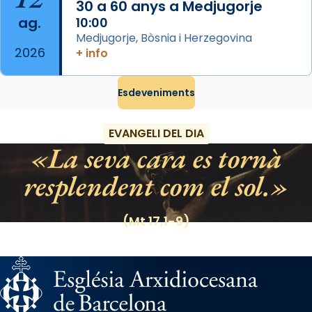
30 a 60 anys a Medjugorje
Espanya.
ag.
10:00
El seu sepulcre a Compostela fou un gran
Medjugorje, Bòsnia i Herzegovina
2026
centre de peregrinacions medievals de tot
+ info
el món cristià, després de Roma i terra
Santa.
Esdeveniments
«A Raïms de Sant Jaume, raïms aigualits;
raïms de setembre te'n llepes els dits»,
EVANGELI DEL DIA
segons una dita popular.
La seva cara es tornà
Photo
resplendent com el sol.
View on Facebook
·
Share
(Mt 17,1-9)