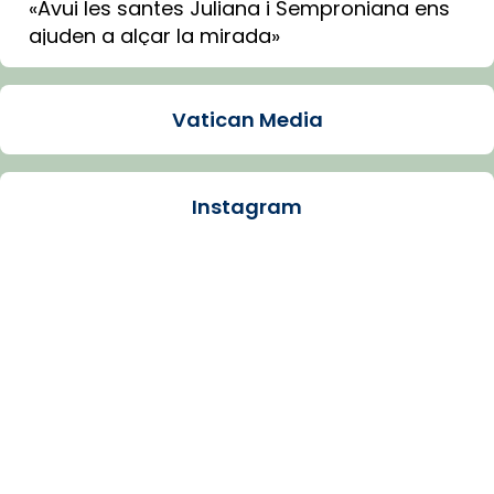
«Avui les santes Juliana i Semproniana ens
ajuden a alçar la mirada»
Mons. Sergi Gordo, bisbe de Tortosa, ha
presidit aquest 27 de juliol la missa de Les
Vatican Media
Santes de Mataró.
🔗
tinyurl.com/cvu5jmbk
📸 J. Merino
Instagram
Photo
View on Facebook
·
Share
Arquebisbat de Barcelona
is at Catedral
de Barcelona.
1 week ago
Aquest dilluns, 27 de juliol, ha tingut lloc la
missa d’acció de gràcies en agraïment al
comitè organitzador de la visita apostòlica