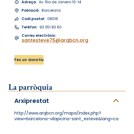
Adreça:
Av. Rio de Janeiro 10-14
Població:
Barcelona
Codi postal:
08016
Telèfon:
93 351 83 60
Correu electrònic:
santesteve75@arqbcn.org
Fes un donatiu
La parròquia
Arxiprestat
http://www.arqbcn.org/mapa/index.php?
view=barcelona-vilapicina-sant_esteve&lang=ca