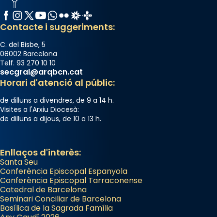
Facebook
Instagram
X / Twitter
YouTube
WhatsApp
Flickr
Radio Estel
Catalunya Cristiana
Contacte i suggeriments:
C. del Bisbe, 5
08002 Barcelona
Telf. 93 270 10 10
secgral@arqbcn.cat
Horari d'atenció al públic:
de dilluns a divendres, de 9 a 14 h.
Visites a l'Arxiu Diocesà:
de dilluns a dijous, de 10 a 13 h.
Enllaços d'interès:
Santa Seu
Conferència Episcopal Espanyola
Conferència Episcopal Tarraconense
Catedral de Barcelona
Seminari Conciliar de Barcelona
Basílica de la Sagrada Família