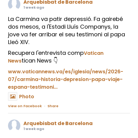
Arquebisbat de Barcelona
1 week ago
La Carmina va patir depressió. Fa gairebé
dos mesos, a l'Estadi Lluís Companys, la
jove va fer arribar el seu testimoni al papa
Lleó XIV.
Recupera l'entrevista comp
Vatican
tican News 👇
News
www.vaticannews.va/es/iglesia/news/2026-
07/carmina-historia-depresion-papa-viaje-
espana-testimoni...
Photo
View on Facebook
·
Share
Arquebisbat de Barcelona
1 week ago