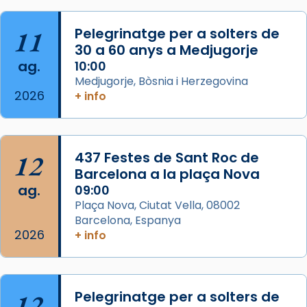
«Si vols saber què és calor, ves per les
Santes a Mataró»🥵.
11
Pelegrinatge per a solters de
30 a 60 anys a Medjugorje
Photo
ag.
10:00
View on Facebook
·
Share
Medjugorje, Bòsnia i Herzegovina
2026
+ info
Arquebisbat de Barcelona
2 weeks ago
Jaume, fill de Zebedeu, és juntament amb el
12
437 Festes de Sant Roc de
seu germà Joan i Pere un dels que
Barcelona a la plaça Nova
acompanyava més de prop Jesús.
ag.
09:00
Plaça Nova, Ciutat Vella, 08002
Segons el llibre dels Fets (12,2) fou el primer
Barcelona, Espanya
apòstol màrtir, decapitat a Jerusalem per
2026
+ info
Herodes Agripa (vers l'any 44).
Patró de Galícia, després de les invasions
musulmanes fou venerat com a patró dels
12
Pelegrinatge per a solters de
Regnes castellans i més tard de tota