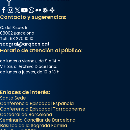
Facebook
Instagram
X / Twitter
YouTube
WhatsApp
Flickr
Radio Estel
Catalunya Cristiana
Contacto y sugerencias:
C. del Bisbe, 5
08002 Barcelona
Telf. 93 270 10 10
secgral@arqbcn.cat
Horario de atención al público:
de lunes a viernes, de 9 a 14 h.
Visitas al Archivo Diocesano:
de lunes a jueves, de 10 a 13 h.
Enlaces de interés:
Santa Sede
Conferencia Episcopal Española
Conferencia Episcopal Tarraconense
Catedral de Barcelona
Seminario Conciliar de Barcelona
Basílica de la Sagrada Familia