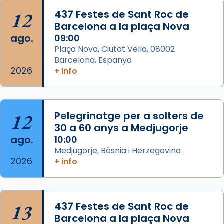
Acompanyant la història de sant Cugat, a
12
437 Festes de Sant Roc de
partir de l’Edat Mitjana sorgeix la tradició
Barcelona a la plaça Nova
que les santes Juliana (“relatiu a Júlia”) i
ago.
09:00
Semproniana (“relatiu a Semprònia =
Plaça Nova, Ciutat Vella, 08002
eterna”) són deixebles seves. I l’any 1667, el
Barcelona, Espanya
2026
frare Joan Gaspar Roig, afirma en una obra
+ info
que les santes són filles de l’antiga Iluro.
Mataró en reivindicarà les relíq
...
Ver más
12
Pelegrinatge per a solters de
Foto
30 a 60 anys a Medjugorje
ago.
10:00
View on Facebook
·
Share
Medjugorje, Bòsnia i Herzegovina
2026
+ info
13
437 Festes de Sant Roc de
Barcelona a la plaça Nova