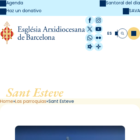
Agenda
Santoral del día
SAVA
Haz un donativo
Facebook
Instagram
X / Twitter
YouTube
ES
Me
Buscar
WhatsApp
Flickr
Radio Estel
Catalunya Cristi
Sant Esteve
, de Barcelona
Home
Las parroquias
Sant Esteve