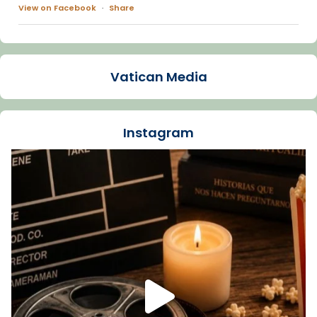
View on Facebook
·
Share
Arquebisbat de Barcelona
1 week ago
Vatican Media
La Carmina va patir depressió. Fa gairebé
dos mesos, a l'Estadi Lluís Companys, la
jove va fer arribar el seu testimoni al papa
Instagram
Lleó XIV.
Recupera l'entrevista comp
Vatican
tican News 👇
News
www.vaticannews.va/es/iglesia/news/2026-
07/carmina-historia-depresion-papa-viaje-
espana-testimoni...
Foto
View on Facebook
·
Share