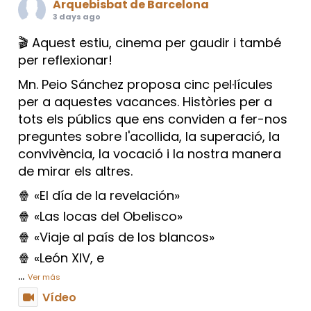
Arquebisbat de Barcelona
3 days ago
🎬 Aquest estiu, cinema per gaudir i també
per reflexionar!
Mn. Peio Sánchez proposa cinc pel·lícules
per a aquestes vacances. Històries per a
tots els públics que ens conviden a fer-nos
preguntes sobre l'acollida, la superació, la
convivència, la vocació i la nostra manera
de mirar els altres.
🍿 «El día de la revelación»
🍿 «Las locas del Obelisco»
🍿 «Viaje al país de los blancos»
🍿 «León XIV, e
...
Ver más
Vídeo