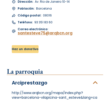
Dirección:
Av. Rio de Janeiro 10-14
Población:
Barcelona
Código postal:
08016
Teléfono:
93 351 83 60
Correo electrónico:
santesteve75@arqbcn.org
Haz un donativo
La parroquia
Arciprestazgo
http://www.arqbcn.org/mapa/index.php?
view=barcelona-vilapicina-sant_esteve&lang=ca