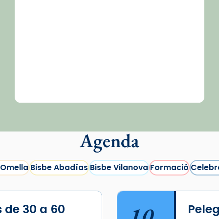
Agenda
 Omella
Bisbe Abadías
Bisbe Vilanova
Formació
Celebr
s de 30 a 60
10
Peleg