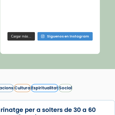
Síguenos en Instagram
Cargar más...
acions
Cultura
Espiritualitat
Social
rinatge per a solters de 30 a 60