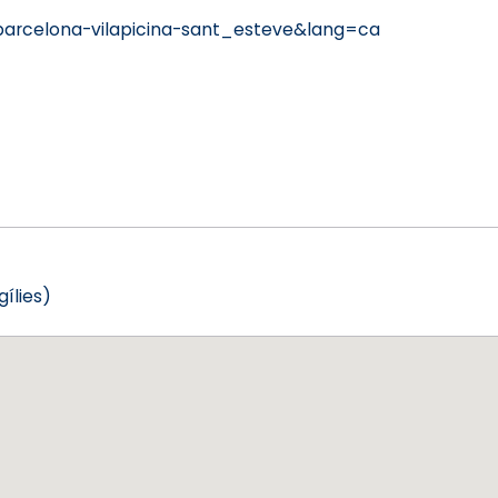
arcelona-vilapicina-sant_esteve&lang=ca
gílies)