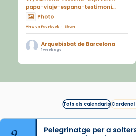
papa-viaje-espana-testimoni...
Photo
View on Facebook
·
Share
Arquebisbat de Barcelona
1 week ago
«Avui les santes Juliana i
Semproniana ens ajuden a alçar
la mirada»
Mons. Sergi Gordo, bisbe de
Tortosa, ha presidit aquest 27 de
juliol la missa de Les Santes de
Tots els calendaris
Cardenal
Mataró.
🔗
tinyurl.com/cvu5jmbk
9
Pelegrinatge per a solter
📸 J. Merino