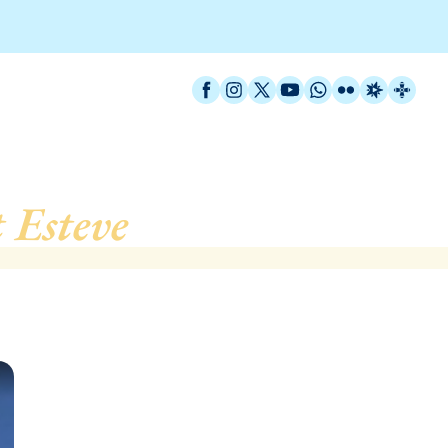
Facebook
Instagram
X / Twitter
YouTube
WhatsApp
Flickr
Radio Est
Catal
 Esteve
, de Barcelona