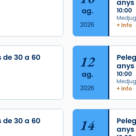
anys
ag.
10:00
Medjugo
2026
+ info
s de 30 a 60
12
Peleg
anys
ag.
10:00
Medjugo
2026
+ info
s de 30 a 60
14
Peleg
anys