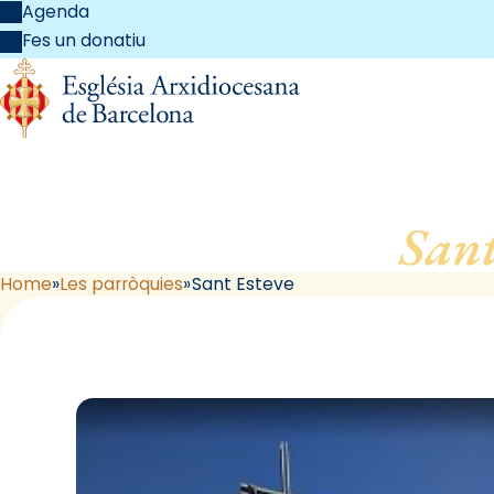
Agenda
Fes un donatiu
Sant
Home
Les parròquies
Sant Esteve