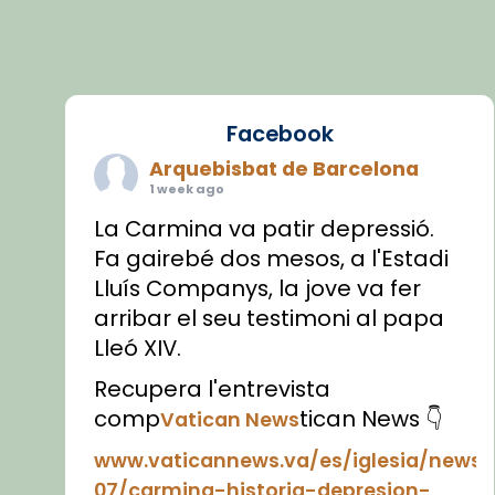
Facebook
Arquebisbat de Barcelona
1 week ago
La Carmina va patir depressió.
Fa gairebé dos mesos, a l'Estadi
Lluís Companys, la jove va fer
arribar el seu testimoni al papa
Lleó XIV.
Recupera l'entrevista
comp
tican News 👇
Vatican News
www.vaticannews.va/es/iglesia/news
07/carmina-historia-depresion-