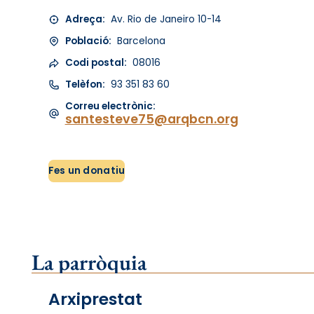
Adreça:
Av. Rio de Janeiro 10-14
Població:
Barcelona
Codi postal:
08016
Telèfon:
93 351 83 60
Correu electrònic:
santesteve75@arqbcn.org
Fes un donatiu
La parròquia
Arxiprestat