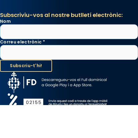
Subscriviu-vos al nostre butlletí electrònic:
Nom
Correu electrònic
*
Avís Legal
Protecció de Dades
Política de Cookies
Canal de denúncia
Copyright 2026 ©ARQUEBISBAT DE BARCELONA, tots els drets