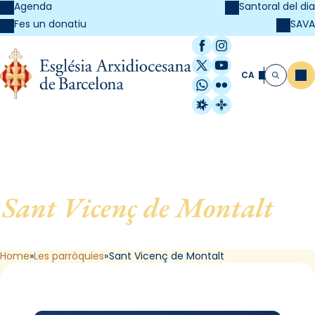
Agenda
Santoral del dia
SAVA
Fes un donatiu
Facebook
Instagram
X / Twitter
YouTube
CA
Me
Cerca
WhatsApp
Flickr
Radio Estel
Catalunya Cristi
Sant Vicenç de Montalt
, de
Sant Vicenç de Montalt
Home
Les parròquies
Sant Vicenç de Montalt