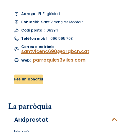
Adreça:
Pl. Església 1
Població:
Sant Vicenç de Montalt
Codi postal:
08394
Telèfon mòbil:
696 595 703
Correu electrònic:
santvicenc690@arqbcn.cat
parroquies3viles.com
Web:
Fes un donatiu
La parròquia
Arxiprestat
Mataró