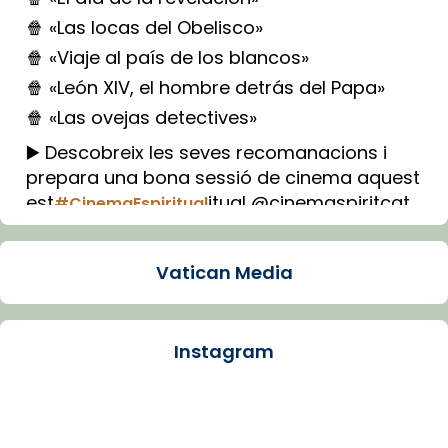
🍿 «Las locas del Obelisco»
🍿 «Viaje al país de los blancos»
🍿 «León XIV, el hombre detrás del Papa»
🍿 «Las ovejas detectives»
▶️ Descobreix les seves recomanacions i
prepara una bona sessió de cinema aquest
est
itual @cinemaspiritcat
#CinemaEspiritual
Imatge: Generada amb IA (OpenAI)
Video
Vatican Media
View on Facebook
·
Share
Instagram
Arquebisbat de Barcelona
1 week ago
La Carmina va patir depressió. Fa gairebé
dos mesos, a l'Estadi Lluís Companys, la