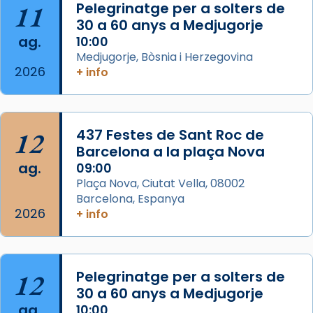
11
Pelegrinatge per a solters de
concelebrat el bisbe auxiliar de Barcelona,
30 a 60 anys a Medjugorje
Mons. David Abadías.
ag.
10:00
📸 Dr. G. Simón
Medjugorje, Bòsnia i Herzegovina
2026
+ info
Photo
View on Facebook
·
Share
12
437 Festes de Sant Roc de
Arquebisbat de Barcelona
2 weeks ago
Barcelona a la plaça Nova
ag.
09:00
Memòria de les santes Juliana i
Plaça Nova, Ciutat Vella, 08002
Semproniana, verges i màrtirs.
Barcelona, Espanya
2026
Acompanyant la història de sant Cugat, a
+ info
partir de l’Edat Mitjana sorgeix la tradició
que les santes Juliana (“relatiu a Júlia”) i
Semproniana (“relatiu a Semprònia =
12
Pelegrinatge per a solters de
eterna”) són deixebles seves. I l’any 1667, el
30 a 60 anys a Medjugorje
frare Joan Gaspar Roig, afirma en una obra
ag.
10:00