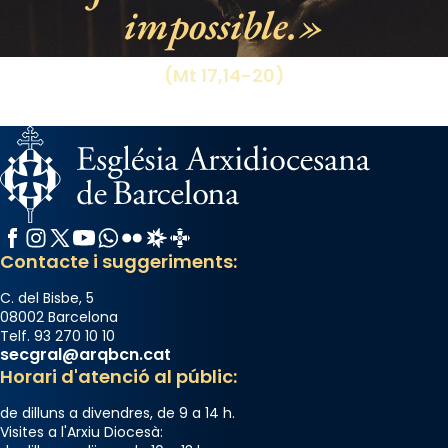
impossible.
View on Facebook
·
Share
(Mt 17,14-20)
Facebook
Instagram
X / Twitter
YouTube
WhatsApp
Flickr
Radio Estel
Catalunya Cristiana
Contacte i suggeriments:
C. del Bisbe, 5
08002 Barcelona
Telf. 93 270 10 10
secgral@arqbcn.cat
Horari d'atenció al públic:
de dilluns a divendres, de 9 a 14 h.
Visites a l'Arxiu Diocesà: