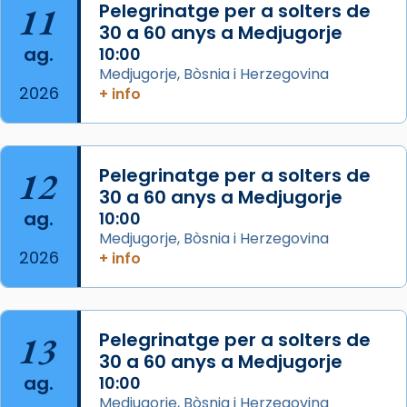
11
Pelegrinatge per a solters de
concelebrat el bisbe auxiliar de Barcelona,
30 a 60 anys a Medjugorje
Mons. David Abadías.
ag.
10:00
📸 Dr. G. Simón
Medjugorje, Bòsnia i Herzegovina
2026
+ info
Photo
View on Facebook
·
Share
12
Pelegrinatge per a solters de
Arquebisbat de Barcelona
2 weeks ago
30 a 60 anys a Medjugorje
ag.
10:00
Memòria de les santes Juliana i
Medjugorje, Bòsnia i Herzegovina
Semproniana, verges i màrtirs.
2026
+ info
Acompanyant la història de sant Cugat, a
partir de l’Edat Mitjana sorgeix la tradició
que les santes Juliana (“relatiu a Júlia”) i
13
Pelegrinatge per a solters de
Semproniana (“relatiu a Semprònia =
30 a 60 anys a Medjugorje
eterna”) són deixebles seves. I l’any 1667, el
ag.
10:00
frare Joan Gaspar Roig, afirma en una obra
Medjugorje, Bòsnia i Herzegovina