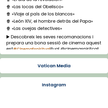
🍿 «Las locas del Obelisco»
🍿 «Viaje al país de los blancos»
🍿 «León XIV, el hombre detrás del Papa»
🍿 «Las ovejas detectives»
▶️ Descobreix les seves recomanacions i
prepara una bona sessió de cinema aquest
est
itual @cinemaspiritcat
#CinemaEspiritual
Imatge: Generada amb IA (OpenAI)
Video
Vatican Media
View on Facebook
·
Share
Instagram
Arquebisbat de Barcelona
1 week ago
La Carmina va patir depressió. Fa gairebé
dos mesos, a l'Estadi Lluís Companys, la