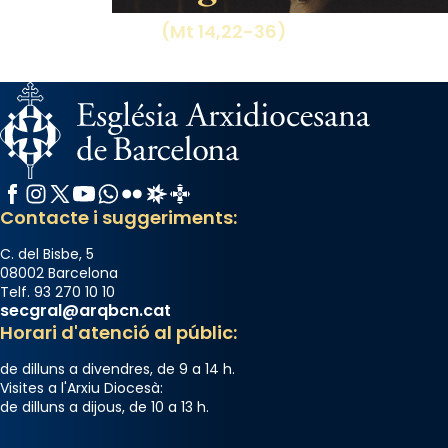
View on Facebook
·
Share
(Mt 14,22-36)
Facebook
Instagram
X / Twitter
YouTube
WhatsApp
Flickr
Radio Estel
Catalunya Cristiana
Contacte i suggeriments:
C. del Bisbe, 5
08002 Barcelona
Telf. 93 270 10 10
secgral@arqbcn.cat
Horari d'atenció al públic:
de dilluns a divendres, de 9 a 14 h.
Visites a l'Arxiu Diocesà:
de dilluns a dijous, de 10 a 13 h.