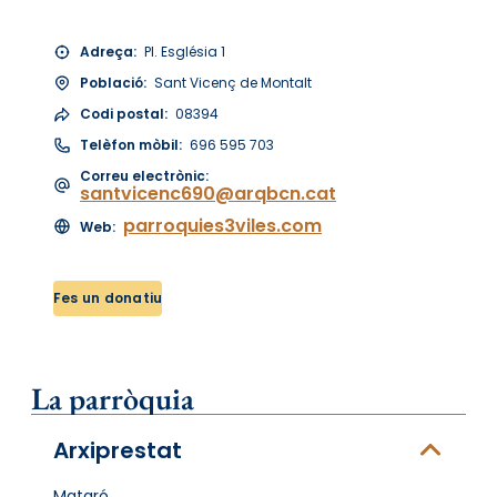
Adreça:
Pl. Església 1
Població:
Sant Vicenç de Montalt
Codi postal:
08394
Telèfon mòbil:
696 595 703
Correu electrònic:
santvicenc690@arqbcn.cat
parroquies3viles.com
Web:
Fes un donatiu
La parròquia
Arxiprestat
Mataró