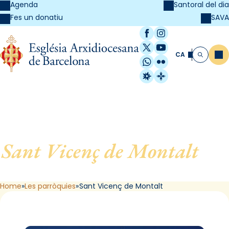
Agenda
Santoral del dia
SAVA
Fes un donatiu
Facebook
Instagram
X / Twitter
YouTube
CA
Me
Cerca
WhatsApp
Flickr
Radio Estel
Catalunya Cristi
Sant Vicenç de Montalt
, de
Sant Vicenç de Montalt
Home
Les parròquies
Sant Vicenç de Montalt