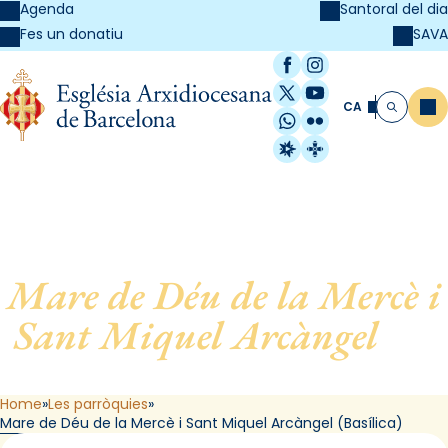
Agenda
Santoral del dia
SAVA
Fes un donatiu
Facebook
Instagram
X / Twitter
YouTube
CA
Me
Cerca
WhatsApp
Flickr
Radio Estel
Catalunya Cristi
Mare de Déu de la Mercè i
Sant Miquel Arcàngel
, de
Barcelona (Basílica)
Home
Les parròquies
Mare de Déu de la Mercè i Sant Miquel Arcàngel (Basílica)