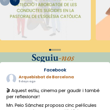
Seguiu
-nos
Facebook
Arquebisbat de Barcelona
5 days ago
🎬 Aquest estiu, cinema per gaudir i també
per reflexionar!
Mn. Peio Sánchez proposa cinc pel·lícules