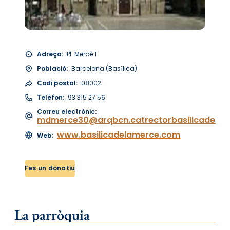
Adreça:
Pl. Mercè 1
Població:
Barcelona (Basílica)
Codi postal:
08002
Telèfon:
93 315 27 56
Correu electrònic:
mdmerce30@arqbcn.catrectorbasilicadela
www.basilicadelamerce.com
Web:
Fes un donatiu
La parròquia