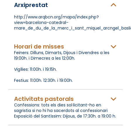
Arxiprestat
http://www.arqbcn.org/mapa/index.php?
view=barcelona-catedral-
mare_de_du_de_la_merc_i_sant_miquel_arcngel_basl
Horari de misses
Feiners: Dilluns, Dimarts, Dijous i Divendres a les
19:00h. i Dimecres a les 12:00h.
Vigílies: 11:00h. i 19:15h.
Festius: 11:00h. 12:30h. i 19:00h.
Activitats pastorals
Confessions: tots els dies sol·licitant-ho en
sagristia si no hi ha sacerdots al confessionari
Exposició del Santíssim: Dijous, de 17:30h. a 19:00 h.