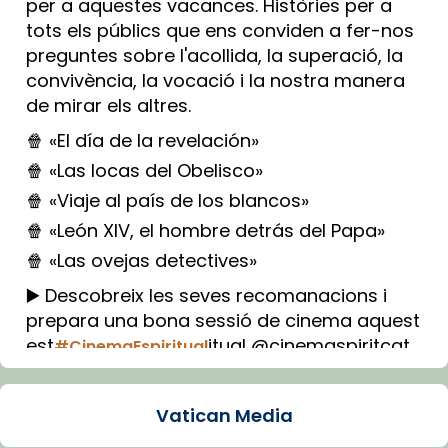
per a aquestes vacances. Històries per a
tots els públics que ens conviden a fer-nos
preguntes sobre l'acollida, la superació, la
convivència, la vocació i la nostra manera
de mirar els altres.
🍿 «El día de la revelación»
🍿 «Las locas del Obelisco»
🍿 «Viaje al país de los blancos»
🍿 «León XIV, el hombre detrás del Papa»
🍿 «Las ovejas detectives»
▶️ Descobreix les seves recomanacions i
prepara una bona sessió de cinema aquest
est
itual @cinemaspiritcat
#CinemaEspiritual
Imatge: Generada amb IA (OpenAI)
Video
Vatican Media
View on Facebook
·
Share