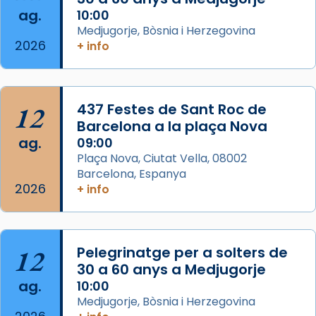
ag.
comitè organitzador de la visita apostòlica
10:00
Medjugorje, Bòsnia i Herzegovina
del Sant Pare Lleó XIV a Barcelona, i als
2026
+ info
col·laboradors, a la Catedral de Barcelona.
L’arquebisbe de Barcelona, el cardenal Joan
Josep Omella, ha presidit la missa i l’ha
12
437 Festes de Sant Roc de
concelebrat el bisbe auxiliar de Barcelona,
Barcelona a la plaça Nova
Mons. David Abadías.
ag.
09:00
📸 Dr. G. Simón
Plaça Nova, Ciutat Vella, 08002
Barcelona, Espanya
Photo
2026
+ info
View on Facebook
·
Share
Arquebisbat de Barcelona
12
Pelegrinatge per a solters de
2 weeks ago
30 a 60 anys a Medjugorje
Memòria de les santes Juliana i
ag.
10:00
Semproniana, verges i màrtirs.
Medjugorje, Bòsnia i Herzegovina