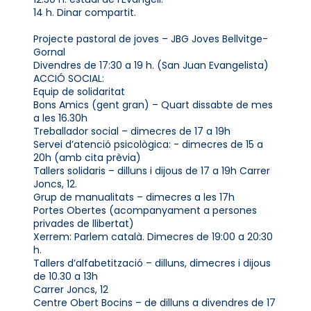
14 h. Dinar compartit.
Projecte pastoral de joves – JBG Joves Bellvitge-
Gornal
Divendres de 17:30 a 19 h. (San Juan Evangelista)
ACCIÓ SOCIAL:
Equip de solidaritat
Bons Amics (gent gran) – Quart dissabte de mes
a les 16.30h
Treballador social – dimecres de 17 a 19h
Servei d’atenció psicològica: - dimecres de 15 a
20h (amb cita prèvia)
Tallers solidaris – dilluns i dijous de 17 a 19h Carrer
Joncs, 12.
Grup de manualitats – dimecres a les 17h
Portes Obertes (acompanyament a persones
privades de llibertat)
Xerrem: Parlem català. Dimecres de 19:00 a 20:30
h.
Tallers d’alfabetització – dilluns, dimecres i dijous
de 10.30 a 13h
Carrer Joncs, 12
Centre Obert Bocins – de dilluns a divendres de 17