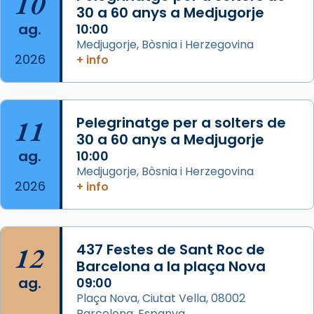
10
processó (recuperada el 1972) al voltant
30 a 60 anys a Medjugorje
del temple amb les relíquies de les santes.
ag.
10:00
Des de 1985 hi participa també un grup de
Medjugorje, Bòsnia i Herzegovina
2026
diablesses amb música i ball propis. Festa
+ info
gran a Mataró.
«Si vols saber què és calor, ves per les
Santes a Mataró»🥵.
11
Pelegrinatge per a solters de
30 a 60 anys a Medjugorje
Photo
ag.
10:00
View on Facebook
·
Share
Medjugorje, Bòsnia i Herzegovina
2026
+ info
Arquebisbat de Barcelona
2 weeks ago
Jaume, fill de Zebedeu, és juntament amb el
12
437 Festes de Sant Roc de
seu germà Joan i Pere un dels que
Barcelona a la plaça Nova
acompanyava més de prop Jesús.
ag.
09:00
Plaça Nova, Ciutat Vella, 08002
Segons el llibre dels Fets (12,2) fou el primer
Barcelona, Espanya