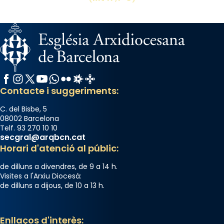
Facebook
Instagram
X / Twitter
YouTube
WhatsApp
Flickr
Radio Estel
Catalunya Cristiana
Contacte i suggeriments:
C. del Bisbe, 5
08002 Barcelona
Telf. 93 270 10 10
secgral@arqbcn.cat
Horari d'atenció al públic:
de dilluns a divendres, de 9 a 14 h.
Visites a l'Arxiu Diocesà:
de dilluns a dijous, de 10 a 13 h.
Enllaços d'interès: