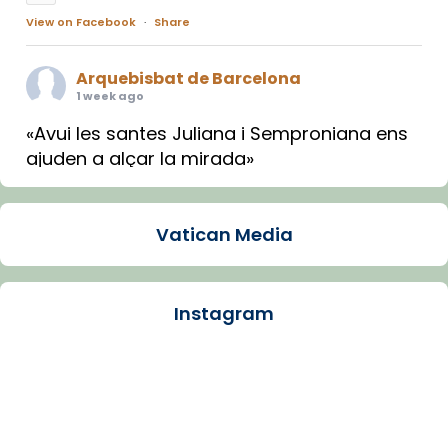
View on Facebook
·
Share
Arquebisbat de Barcelona
1 week ago
«Avui les santes Juliana i Semproniana ens
ajuden a alçar la mirada»
Mons. Sergi Gordo, bisbe de Tortosa, ha
presidit aquest 27 de juliol la missa de Les
Vatican Media
Santes de Mataró.
🔗
tinyurl.com/cvu5jmbk
📸 J. Merino
Instagram
Photo
View on Facebook
·
Share
Arquebisbat de Barcelona
is at Catedral