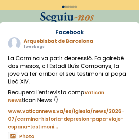
Seguiu
-nos
Facebook
Arquebisbat de Barcelona
1 week ago
La Carmina va patir depressió. Fa gairebé
dos mesos, a l'Estadi Lluís Companys, la
jove va fer arribar el seu testimoni al papa
Lleó XIV.
Recupera l'entrevista comp
Vatican
tican News 👇
News
www.vaticannews.va/es/iglesia/news/2026-
07/carmina-historia-depresion-papa-viaje-
espana-testimoni...
Photo