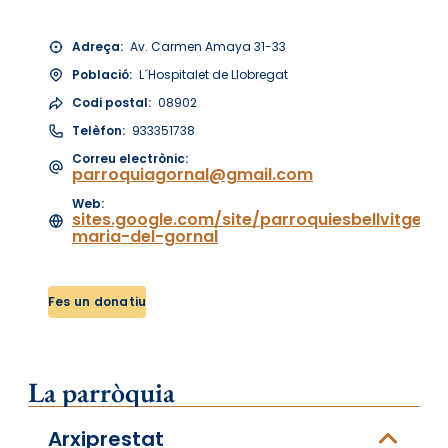
Adreça:
Av. Carmen Amaya 31-33
Població:
L´Hospitalet de Llobregat
Codi postal:
08902
Telèfon:
933351738
Correu electrònic:
parroquiagornal@gmail.com
Web:
sites.google.com/site/parroquiesbellvitgego
maria-del-gornal
Fes un donatiu
La parròquia
Arxiprestat