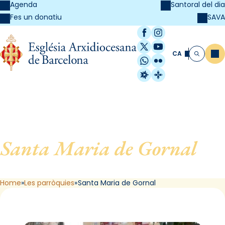
Agenda
Santoral del dia
SAVA
Fes un donatiu
Facebook
Instagram
X / Twitter
YouTube
CA
Me
Cerca
WhatsApp
Flickr
Radio Estel
Catalunya Cristi
Santa Maria de Gornal
, de
L´Hospitalet de Llobregat
Home
Les parròquies
Santa Maria de Gornal