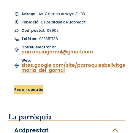
Adreça:
Av. Carmen Amaya 31-33
Població:
L´Hospitalet de Llobregat
Codi postal:
08902
Telèfon:
933351738
Correu electrònic:
parroquiagornal@gmail.com
Web:
sites.google.com/site/parroquiesbellvitgego
maria-del-gornal
Fes un donatiu
La parròquia
Arxiprestat