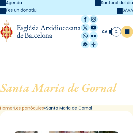
Agenda
Santoral del dia
SAVA
Fes un donatiu
Facebook
Instagram
X / Twitter
YouTube
CA
Me
Cerca
WhatsApp
Flickr
Radio Estel
Catalunya Cristi
Santa Maria de Gornal
, de
L´Hospitalet de Llobregat
Home
Les parròquies
Santa Maria de Gornal