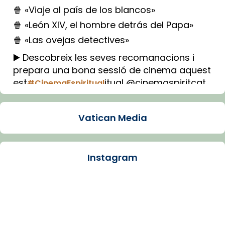
🍿 «Viaje al país de los blancos»
🍿 «León XIV, el hombre detrás del Papa»
🍿 «Las ovejas detectives»
▶️ Descobreix les seves recomanacions i
prepara una bona sessió de cinema aquest
est
itual @cinemaspiritcat
#CinemaEspiritual
Imatge: Generada amb IA (OpenAI)
Video
Vatican Media
View on Facebook
·
Share
Instagram
Arquebisbat de Barcelona
1 week ago
La Carmina va patir depressió. Fa gairebé
dos mesos, a l'Estadi Lluís Companys, la
jove va fer arribar el seu testimoni al papa