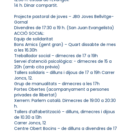
14 h. Dinar compartit.
Projecte pastoral de joves – JBG Joves Bellvitge-
Gornal
Divendres de 17:30 a 19 h. (San Juan Evangelista)
ACCIÓ SOCIAL:
Equip de solidaritat
Bons Amics (gent gran) – Quart dissabte de mes
a les 16.30h
Treballador social – dimecres de 17 a 19h
Servei d’atenció psicològica: - dimecres de 15 a
20h (amb cita prèvia)
Tallers solidaris – dilluns i dijous de 17 a 19h Carrer
Joncs, 12.
Grup de manualitats – dimecres a les 17h
Portes Obertes (acompanyament a persones
privades de llibertat)
Xerrem: Parlem català. Dimecres de 19:00 a 20:30
h.
Tallers d’alfabetització – dilluns, dimecres i dijous
de 10.30 a 13h
Carrer Joncs, 12
Centre Obert Bocins – de dilluns a divendres de 17