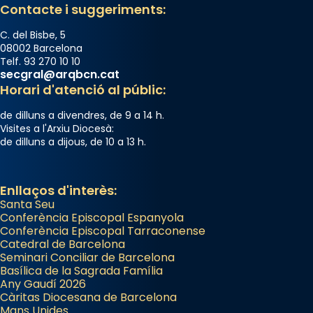
Mons. David Abadías.
Contacte i suggeriments:
📸 Dr. G. Simón
C. del Bisbe, 5
Photo
08002 Barcelona
Telf. 93 270 10 10
View on Facebook
·
Share
secgral@arqbcn.cat
Horari d'atenció al públic:
Arquebisbat de Barcelona
de dilluns a divendres, de 9 a 14 h.
2 weeks ago
Visites a l'Arxiu Diocesà:
de dilluns a dijous, de 10 a 13 h.
Memòria de les santes Juliana i
Semproniana, verges i màrtirs.
Acompanyant la història de sant Cugat, a
Enllaços d'interès:
Santa Seu
partir de l’Edat Mitjana sorgeix la tradició
Conferència Episcopal Espanyola
que les santes Juliana (“relatiu a Júlia”) i
Conferència Episcopal Tarraconense
Semproniana (“relatiu a Semprònia =
Catedral de Barcelona
eterna”) són deixebles seves. I l’any 1667, el
Seminari Conciliar de Barcelona
Basílica de la Sagrada Família
frare Joan Gaspar Roig, afirma en una obra
Any Gaudí 2026
que les santes són filles de l’antiga Iluro.
Càritas Diocesana de Barcelona
Mataró en reivindicarà les relíquies fins que
Mans Unides