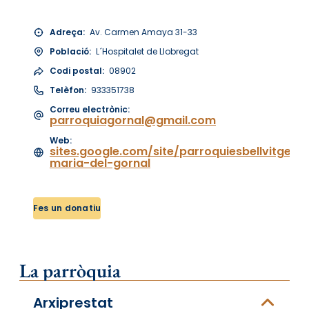
Adreça:
Av. Carmen Amaya 31-33
Població:
L´Hospitalet de Llobregat
Codi postal:
08902
Telèfon:
933351738
Correu electrònic:
parroquiagornal@gmail.com
Web:
sites.google.com/site/parroquiesbellvitgego
maria-del-gornal
Fes un donatiu
La parròquia
Arxiprestat