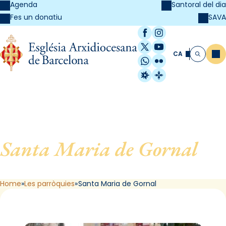
Agenda
Santoral del dia
SAVA
Fes un donatiu
Facebook
Instagram
X / Twitter
YouTube
CA
Me
Cerca
WhatsApp
Flickr
Radio Estel
Catalunya Cristi
Santa Maria de Gornal
, de
L´Hospitalet de Llobregat
Home
Les parròquies
Santa Maria de Gornal