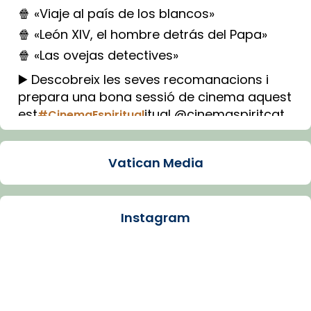
🍿 «Viaje al país de los blancos»
🍿 «León XIV, el hombre detrás del Papa»
🍿 «Las ovejas detectives»
▶️ Descobreix les seves recomanacions i
prepara una bona sessió de cinema aquest
est
itual @cinemaspiritcat
#CinemaEspiritual
Imatge: Generada amb IA (OpenAI)
Video
Vatican Media
View on Facebook
·
Share
Instagram
Arquebisbat de Barcelona
1 week ago
La Carmina va patir depressió. Fa gairebé
dos mesos, a l'Estadi Lluís Companys, la
jove va fer arribar el seu testimoni al papa