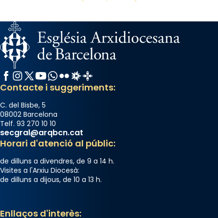
Facebook
Instagram
X / Twitter
YouTube
WhatsApp
Flickr
Radio Estel
Catalunya Cristiana
Contacte i suggeriments:
C. del Bisbe, 5
08002 Barcelona
Telf. 93 270 10 10
secgral@arqbcn.cat
Horari d'atenció al públic:
de dilluns a divendres, de 9 a 14 h.
Visites a l'Arxiu Diocesà:
de dilluns a dijous, de 10 a 13 h.
Enllaços d'interès: