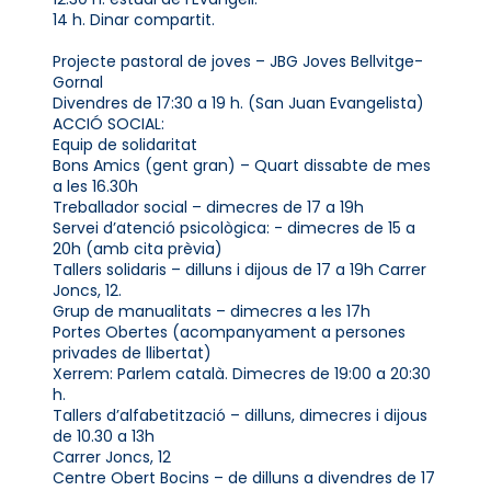
14 h. Dinar compartit.
Projecte pastoral de joves – JBG Joves Bellvitge-
Gornal
Divendres de 17:30 a 19 h. (San Juan Evangelista)
ACCIÓ SOCIAL:
Equip de solidaritat
Bons Amics (gent gran) – Quart dissabte de mes
a les 16.30h
Treballador social – dimecres de 17 a 19h
Servei d’atenció psicològica: - dimecres de 15 a
20h (amb cita prèvia)
Tallers solidaris – dilluns i dijous de 17 a 19h Carrer
Joncs, 12.
Grup de manualitats – dimecres a les 17h
Portes Obertes (acompanyament a persones
privades de llibertat)
Xerrem: Parlem català. Dimecres de 19:00 a 20:30
h.
Tallers d’alfabetització – dilluns, dimecres i dijous
de 10.30 a 13h
Carrer Joncs, 12
Centre Obert Bocins – de dilluns a divendres de 17