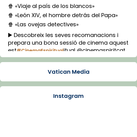
🍿 «Viaje al país de los blancos»
🍿 «León XIV, el hombre detrás del Papa»
🍿 «Las ovejas detectives»
▶️ Descobreix les seves recomanacions i
prepara una bona sessió de cinema aquest
est
itual @cinemaspiritcat
#CinemaEspiritual
Imatge: Generada amb IA (OpenAI)
Video
Vatican Media
View on Facebook
·
Share
Instagram
Arquebisbat de Barcelona
1 week ago
La Carmina va patir depressió. Fa gairebé
dos mesos, a l'Estadi Lluís Companys, la
jove va fer arribar el seu testimoni al papa