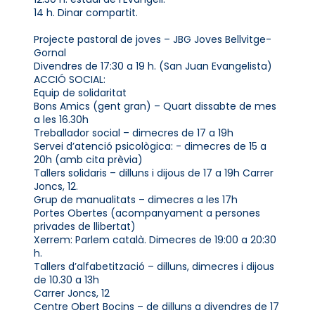
14 h. Dinar compartit.
Projecte pastoral de joves – JBG Joves Bellvitge-
Gornal
Divendres de 17:30 a 19 h. (San Juan Evangelista)
ACCIÓ SOCIAL:
Equip de solidaritat
Bons Amics (gent gran) – Quart dissabte de mes
a les 16.30h
Treballador social – dimecres de 17 a 19h
Servei d’atenció psicològica: - dimecres de 15 a
20h (amb cita prèvia)
Tallers solidaris – dilluns i dijous de 17 a 19h Carrer
Joncs, 12.
Grup de manualitats – dimecres a les 17h
Portes Obertes (acompanyament a persones
privades de llibertat)
Xerrem: Parlem català. Dimecres de 19:00 a 20:30
h.
Tallers d’alfabetització – dilluns, dimecres i dijous
de 10.30 a 13h
Carrer Joncs, 12
Centre Obert Bocins – de dilluns a divendres de 17