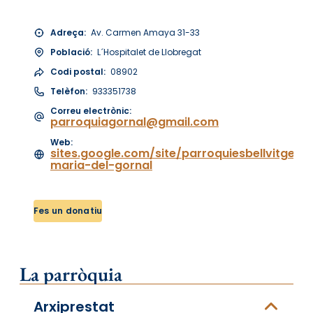
Adreça:
Av. Carmen Amaya 31-33
Població:
L´Hospitalet de Llobregat
Codi postal:
08902
Telèfon:
933351738
Correu electrònic:
parroquiagornal@gmail.com
Web:
sites.google.com/site/parroquiesbellvitgego
maria-del-gornal
Fes un donatiu
La parròquia
Arxiprestat