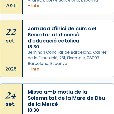
Mons. David Abadías.
Vilaret, 1, 08174 Barcelona, Espanya
2026
+ info
📸 Dr. G. Simón
Photo
View on Facebook
·
Share
22
Jornada d'inici de curs del
Secretariat diocesà
Arquebisbat de Barcelona
set.
d'educació catòlica
2 weeks ago
18:30
Seminari Conciliar de Barcelona, Carrer
Memòria de les santes Juliana i
de la Diputació, 231, Eixample, 08007
Semproniana, verges i màrtirs.
Barcelona, Espanya
Acompanyant la història de sant Cugat, a
2026
+ info
partir de l’Edat Mitjana sorgeix la tradició
que les santes Juliana (“relatiu a Júlia”) i
Semproniana (“relatiu a Semprònia =
24
Missa amb motiu de la
eterna”) són deixebles seves. I l’any 1667, el
Solemnitat de la Mare de Déu
frare Joan Gaspar Roig, afirma en una obra
set.
de la Mercè
que les santes són filles de l’antiga Iluro.
10:30
Mataró en reivindicarà les relíquies fins que