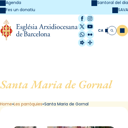
Agenda
Santoral del dia
SAVA
Fes un donatiu
Facebook
Instagram
X / Twitter
YouTube
CA
Me
Cerca
WhatsApp
Flickr
Radio Estel
Catalunya Cristi
Santa Maria de Gornal
, de
L´Hospitalet de Llobregat
Home
Les parròquies
Santa Maria de Gornal