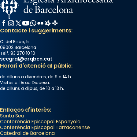
Facebook
Instagram
X / Twitter
YouTube
WhatsApp
Flickr
Radio Estel
Catalunya Cristiana
Contacte i suggeriments:
C. del Bisbe, 5
08002 Barcelona
Telf. 93 270 10 10
secgral@arqbcn.cat
Horari d'atenció al públic:
de dilluns a divendres, de 9 a 14 h.
Visites a l'Arxiu Diocesà:
de dilluns a dijous, de 10 a 13 h.
Enllaços d'interès:
Santa Seu
Conferència Episcopal Espanyola
Conferència Episcopal Tarraconense
Catedral de Barcelona