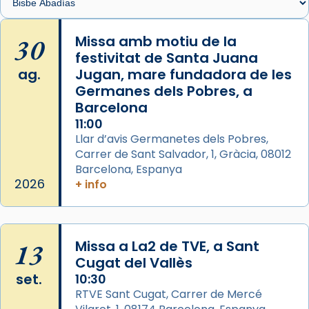
🔗
tinyurl.com/cvu5jmbk
📸 J. Merino
30
Missa amb motiu de la
festivitat de Santa Juana
Photo
ag.
Jugan, mare fundadora de les
View on Facebook
·
Share
Germanes dels Pobres, a
Barcelona
Arquebisbat de Barcelona
is at Catedral
11:00
de Barcelona.
Llar d’avis Germanetes dels Pobres,
2 weeks ago
Carrer de Sant Salvador, 1, Gràcia, 08012
Aquest dilluns, 27 de juliol, ha tingut lloc la
Barcelona, Espanya
missa d’acció de gràcies en agraïment al
2026
+ info
comitè organitzador de la visita apostòlica
del Sant Pare Lleó XIV a Barcelona, i als
col·laboradors, a la Catedral de Barcelona.
13
Missa a La2 de TVE, a Sant
L’arquebisbe de Barcelona, el cardenal Joan
Cugat del Vallès
Josep Omella, ha presidit la missa i l’ha
set.
10:30
concelebrat el bisbe auxiliar de Barcelona,
RTVE Sant Cugat, Carrer de Mercé