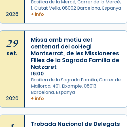
Basílica de la Mercè, Carrer de la Mercè,
les aconseguirà el 1772. L’ofici que es canta
1, Ciutat Vella, 08002 Barcelona, Espanya
a la “Missa de les Santes” (“Missa de
2026
+ info
Glòria”) fou composta el 1848 per Mn.
Manuel Blanch, amb aire d’òpera
italianitzant; s’interpreta per privilegi
29
Missa amb motiu del
pontifici, amb orquestra i cor, i té una
centenari del col·legi
duració aproximada de tres hores. Després,
set.
Montserrat, de les Missioneres
processó (recuperada el 1972) al voltant
Filles de la Sagrada Família de
del temple amb les relíquies de les santes.
Natzaret
Des de 1985 hi participa també un grup de
16:00
diablesses amb música i ball propis. Festa
Basílica de la Sagrada Família, Carrer de
gran a Mataró.
Mallorca, 401, Eixample, 08013
Barcelona, Espanya
«Si vols saber què és calor, ves per les
2026
+ info
Santes a Mataró»🥵.
Photo
View on Facebook
·
Share
Trobada Nacional de Delegats