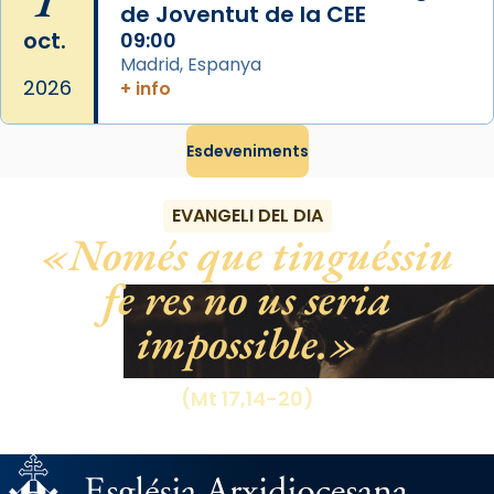
1
de Joventut de la CEE
oct.
09:00
Madrid, Espanya
2026
+ info
Esdeveniments
EVANGELI DEL DIA
Només que tinguéssiu
fe res no us seria
impossible.
(Mt 17,14-20)