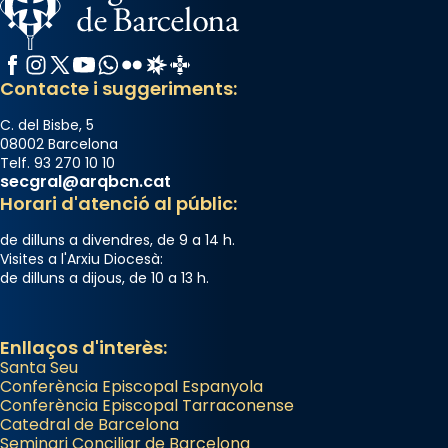
Facebook
Instagram
X / Twitter
YouTube
WhatsApp
Flickr
Radio Estel
Catalunya Cristiana
Contacte i suggeriments:
C. del Bisbe, 5
08002 Barcelona
Telf. 93 270 10 10
secgral@arqbcn.cat
Horari d'atenció al públic:
de dilluns a divendres, de 9 a 14 h.
Visites a l'Arxiu Diocesà:
de dilluns a dijous, de 10 a 13 h.
Enllaços d'interès:
Santa Seu
Conferència Episcopal Espanyola
Conferència Episcopal Tarraconense
Catedral de Barcelona
Seminari Conciliar de Barcelona