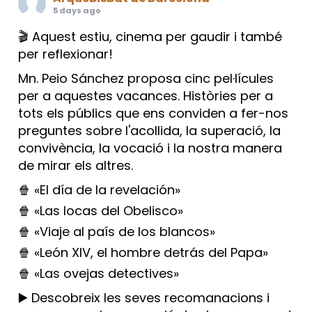
5 days ago
🎬 Aquest estiu, cinema per gaudir i també
per reflexionar!
Mn. Peio Sánchez proposa cinc pel·lícules
per a aquestes vacances. Històries per a
tots els públics que ens conviden a fer-nos
preguntes sobre l'acollida, la superació, la
convivència, la vocació i la nostra manera
de mirar els altres.
🍿 «El día de la revelación»
🍿 «Las locas del Obelisco»
🍿 «Viaje al país de los blancos»
🍿 «León XIV, el hombre detrás del Papa»
🍿 «Las ovejas detectives»
▶️ Descobreix les seves recomanacions i