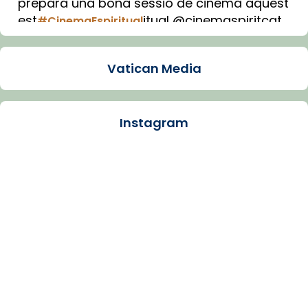
prepara una bona sessió de cinema aquest
est
itual @cinemaspiritcat
#CinemaEspiritual
Imatge: Generada amb IA (OpenAI)
Video
Vatican Media
View on Facebook
·
Share
Instagram
Arquebisbat de Barcelona
2 weeks ago
La Carmina va patir depressió. Fa gairebé
dos mesos, a l'Estadi Lluís Companys, la
jove va fer arribar el seu testimoni al papa
Lleó XIV.
Recupera l'entrevista comp
Vatican
tican News 👇
News
www.vaticannews.va/es/iglesia/news/2026-
07/carmina-historia-depresion-papa-viaje-