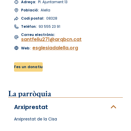
Adreça:
Pl. Ajuntament 13
Població:
Alella
Codi postal:
08328
Telèfon:
93 555 23 91
Correu electrònic:
santfeliu271@arqbcn.cat
esglesiadalella.org
Web:
Fes un donatiu
La parròquia
Arxiprestat
Arxiprestat de la Cisa