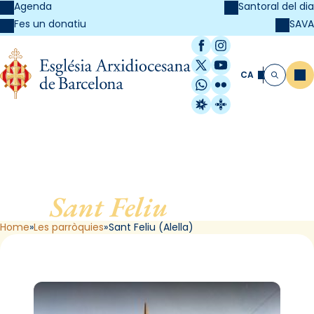
Agenda
Santoral del dia
SAVA
Fes un donatiu
Facebook
Instagram
X / Twitter
YouTube
CA
Me
Cerca
WhatsApp
Flickr
Radio Estel
Catalunya Cristi
Sant Feliu
, d’Alella
Home
Les parròquies
Sant Feliu (Alella)