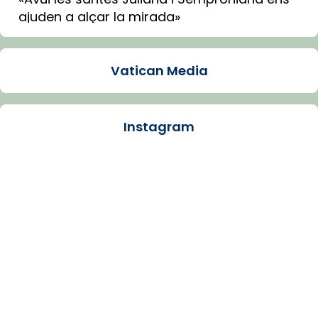
ajuden a alçar la mirada»
Mons. Sergi Gordo, bisbe de Tortosa, ha
presidit aquest 27 de juliol la missa de Les
Vatican Media
Santes de Mataró.
🔗
tinyurl.com/cvu5jmbk
📸 J. Merino
Instagram
Photo
View on Facebook
·
Share
Arquebisbat de Barcelona
is at Catedral
de Barcelona.
1 week ago
Aquest dilluns, 27 de juliol, ha tingut lloc la
missa d’acció de gràcies en agraïment al
comitè organitzador de la visita apostòlica
del Sant Pare Lleó XIV a Barcelona, i als