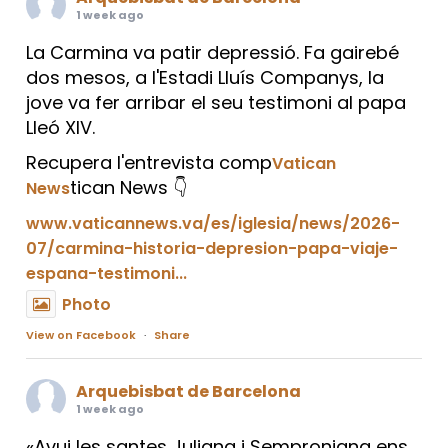
1 week ago
La Carmina va patir depressió. Fa gairebé
dos mesos, a l'Estadi Lluís Companys, la
jove va fer arribar el seu testimoni al papa
Lleó XIV.
Recupera l'entrevista comp
Vatican
tican News 👇
News
www.vaticannews.va/es/iglesia/news/2026-
07/carmina-historia-depresion-papa-viaje-
espana-testimoni...
Photo
View on Facebook
·
Share
Arquebisbat de Barcelona
1 week ago
«Avui les santes Juliana i Semproniana ens