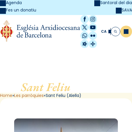
Agenda
Santoral del dia
SAVA
Fes un donatiu
Facebook
Instagram
X / Twitter
YouTube
CA
Me
Cerca
WhatsApp
Flickr
Radio Estel
Catalunya Cristi
Sant Feliu
, d’Alella
Home
Les parròquies
Sant Feliu (Alella)