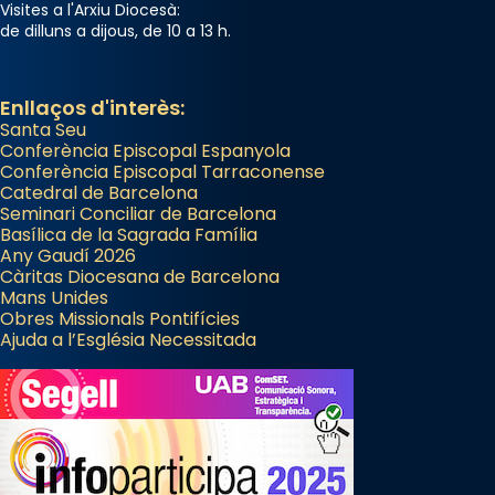
«Si vols saber què és calor, ves per les
Visites a l'Arxiu Diocesà:
de dilluns a dijous, de 10 a 13 h.
Santes a Mataró»🥵.
Photo
Enllaços d'interès:
View on Facebook
·
Share
Santa Seu
Conferència Episcopal Espanyola
Arquebisbat de Barcelona
Conferència Episcopal Tarraconense
Catedral de Barcelona
2 weeks ago
Seminari Conciliar de Barcelona
Jaume, fill de Zebedeu, és juntament amb el
Basílica de la Sagrada Família
Any Gaudí 2026
seu germà Joan i Pere un dels que
Càritas Diocesana de Barcelona
acompanyava més de prop Jesús.
Mans Unides
Obres Missionals Pontifícies
Segons el llibre dels Fets (12,2) fou el primer
Ajuda a l’Església Necessitada
apòstol màrtir, decapitat a Jerusalem per
Herodes Agripa (vers l'any 44).
Patró de Galícia, després de les invasions
musulmanes fou venerat com a patró dels
Regnes castellans i més tard de tota