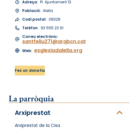
Adreça:
Pl. Ajuntament 13
Població:
Alella
Codi postal:
08328
Telèfon:
93 555 23 91
Correu electrònic:
santfeliu271@arqbcn.cat
esglesiadalella.org
Web:
Fes un donatiu
La parròquia
Arxiprestat
Arxiprestat de la Cisa