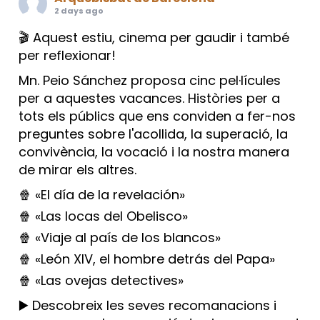
2 days ago
🎬 Aquest estiu, cinema per gaudir i també
per reflexionar!
Mn. Peio Sánchez proposa cinc pel·lícules
per a aquestes vacances. Històries per a
tots els públics que ens conviden a fer-nos
preguntes sobre l'acollida, la superació, la
convivència, la vocació i la nostra manera
de mirar els altres.
🍿 «El día de la revelación»
🍿 «Las locas del Obelisco»
🍿 «Viaje al país de los blancos»
🍿 «León XIV, el hombre detrás del Papa»
🍿 «Las ovejas detectives»
▶️ Descobreix les seves recomanacions i