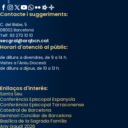
Facebook
Instagram
X / Twitter
YouTube
WhatsApp
Flickr
Radio Estel
Catalunya Cristiana
Contacte i suggeriments:
C. del Bisbe, 5
08002 Barcelona
Telf. 93 270 10 10
secgral@arqbcn.cat
Horari d'atenció al públic:
de dilluns a divendres, de 9 a 14 h.
Visites a l'Arxiu Diocesà:
de dilluns a dijous, de 10 a 13 h.
Enllaços d'interès:
Santa Seu
Conferència Episcopal Espanyola
Conferència Episcopal Tarraconense
Catedral de Barcelona
Seminari Conciliar de Barcelona
Basílica de la Sagrada Família
Any Gaudí 2026