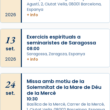
Agustí, 2, Ciutat Vella, 08001 Barcelona,
Arquebisbat de Barcelona
is at Catedral
Espanya
de Barcelona.
2026
+ info
1 week ago
Aquest dilluns, 27 de juliol, ha tingut lloc la
missa d’acció de gràcies en agraïment al
13
Exercicis espirituals a
comitè organitzador de la visita apostòlica
seminaristes de Saragossa
del Sant Pare Lleó XIV a Barcelona, i als
set.
08:00
col·laboradors, a la Catedral de Barcelona.
Saragossa, Zaragoza, Espanya
L’arquebisbe de Barcelona, el cardenal Joan
2026
+ info
Josep Omella, ha presidit la missa i l’ha
concelebrat el bisbe auxiliar de Barcelona,
Mons. David Abadías.
24
Missa amb motiu de la
📸 Dr. G. Simón
Solemnitat de la Mare de Déu
set.
de la Mercè
Photo
10:30
View on Facebook
·
Share
Basílica de la Mercè, Carrer de la Mercè,
1, Ciutat Vella, 08002 Barcelona, Espanya