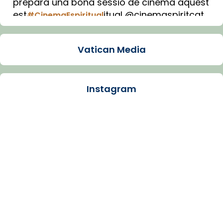
prepara una bona sessió de cinema aquest
est
itual @cinemaspiritcat
#CinemaEspiritual
Imatge: Generada amb IA (OpenAI)
Video
Vatican Media
View on Facebook
·
Share
Instagram
Arquebisbat de Barcelona
1 week ago
La Carmina va patir depressió. Fa gairebé
dos mesos, a l'Estadi Lluís Companys, la
jove va fer arribar el seu testimoni al papa
Lleó XIV.
Recupera l'entrevista comp
Vatican
tican News 👇
News
www.vaticannews.va/es/iglesia/news/2026-
07/carmina-historia-depresion-papa-viaje-