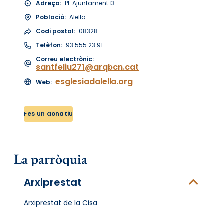
Adreça:
Pl. Ajuntament 13
Població:
Alella
Codi postal:
08328
Telèfon:
93 555 23 91
Correu electrònic:
santfeliu271@arqbcn.cat
esglesiadalella.org
Web:
Fes un donatiu
La parròquia
Arxiprestat
Arxiprestat de la Cisa