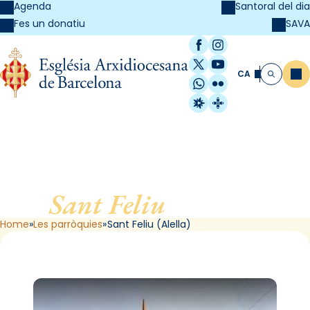
Agenda
Santoral del dia
SAVA
Fes un donatiu
Facebook
Instagram
X / Twitter
YouTube
CA
Me
Cerca
WhatsApp
Flickr
Radio Estel
Catalunya Cristi
Sant Feliu
, d’Alella
Home
Les parròquies
Sant Feliu (Alella)