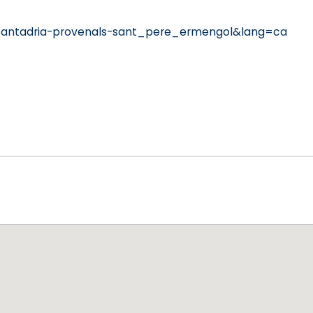
santadria-provenals-sant_pere_ermengol&lang=ca