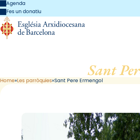
Agenda
Fes un donatiu
Sant Pe
Home
Les parròquies
Sant Pere Ermengol