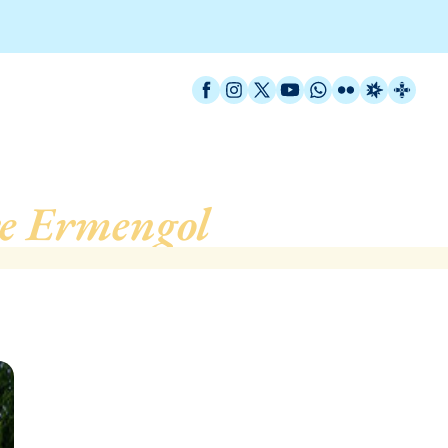
Facebook
Instagram
X / Twitter
YouTube
WhatsApp
Flickr
Radio Est
Catal
re Ermengol
, de Barcelo