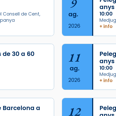
9
anys
ag.
10:00
l Consell de Cent,
Espanya
Medjugo
2026
+ info
s de 30 a 60
11
Peleg
anys
ag.
10:00
Medjugo
2026
+ info
e Barcelona a
12
Peleg
anys