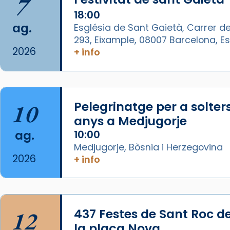
7
📸 J. Merino
18:00
Photo
ag.
Església de Sant Gaietà, Carrer de
293, Eixample, 08007 Barcelona, 
View on Facebook
·
Share
2026
+ info
Arquebisbat de Barcelona
is at
Catedral de Barcelona.
1 week ago
10
Pelegrinatge per a solter
Aquest dilluns, 27 de juliol, ha
anys a Medjugorje
tingut lloc la missa d’acció de
ag.
10:00
gràcies en agraïment al comitè
Medjugorje, Bòsnia i Herzegovina
organitzador de la visita
2026
+ info
apostòlica del Sant Pare Lleó XIV
a Barcelona, i als col·laboradors,
a la Catedral de Barcelona.
L’arquebisbe de Barcelona, el
12
437 Festes de Sant Roc d
cardenal Joan Josep Omella, ha
la plaça Nova