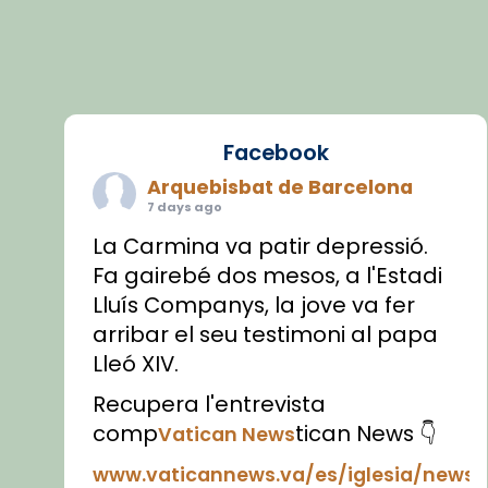
Facebook
Arquebisbat de Barcelona
7 days ago
La Carmina va patir depressió.
Fa gairebé dos mesos, a l'Estadi
Lluís Companys, la jove va fer
arribar el seu testimoni al papa
Lleó XIV.
Recupera l'entrevista
comp
tican News 👇
Vatican News
www.vaticannews.va/es/iglesia/news