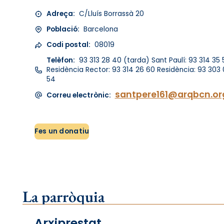
Adreça:
C/Lluís Borrassà 20
Població:
Barcelona
Codi postal:
08019
Telèfon:
93 313 28 40 (tarda) Sant Paulí: 93 314 35 
Residència Rector: 93 314 26 60 Residència: 93 303 
54
santpere161@arqbcn.or
Correu electrònic:
Fes un donatiu
La parròquia
Arxiprestat