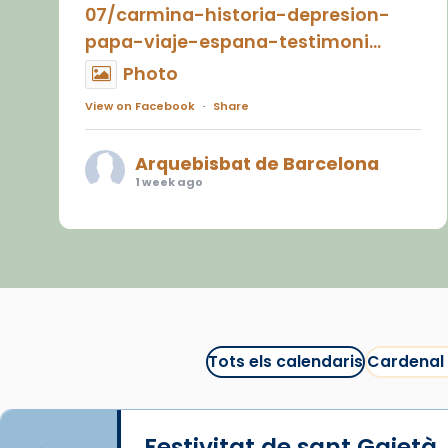
07/carmina-historia-depresion-
papa-viaje-espana-testimoni...
Photo
View on Facebook
·
Share
Arquebisbat de Barcelona
1 week ago
«Avui les santes Juliana i
Semproniana ens ajuden a alçar
la mirada»
Mons. Sergi Gordo, bisbe de
Tortosa, ha presidit aquest 27 de
juliol la missa de Les Santes de
Tots els calendaris
Cardenal
Mataró.
🔗
tinyurl.com/cvu5jmbk
Festivitat de sant Gaietà