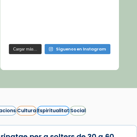
Síguenos en Instagram
Cargar más...
acions
Cultura
Espiritualitat
Social
rinatge per a solters de 30 a 60