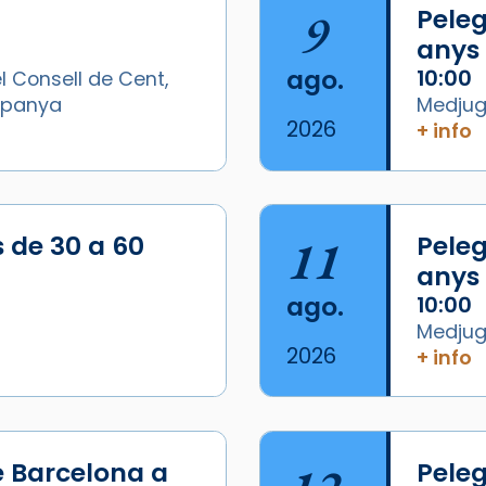
9
Peleg
anys
ago.
10:00
l Consell de Cent,
Espanya
Medjugo
2026
+ info
/2026-
s de 30 a 60
11
Peleg
anys
ago.
10:00
Medjugo
2026
+ info
e Barcelona a
Peleg