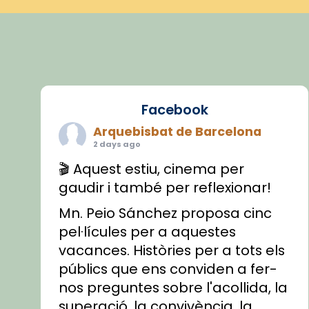
Facebook
Arquebisbat de Barcelona
2 days ago
🎬 Aquest estiu, cinema per
gaudir i també per reflexionar!
Mn. Peio Sánchez proposa cinc
pel·lícules per a aquestes
vacances. Històries per a tots els
públics que ens conviden a fer-
nos preguntes sobre l'acollida, la
superació, la convivència, la