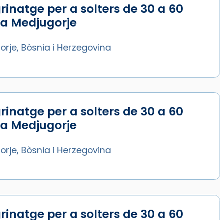
rinatge per a solters de 30 a 60
Síguenos en Instagram
 a Medjugorje
Cargar más...
rje, Bòsnia i Herzegovina
rinatge per a solters de 30 a 60
 a Medjugorje
rje, Bòsnia i Herzegovina
rinatge per a solters de 30 a 60