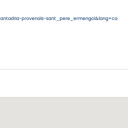
santadria-provenals-sant_pere_ermengol&lang=ca