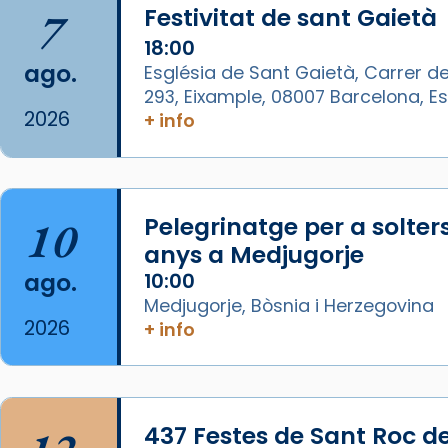
7
Festivitat de sant Gaietà
arribar el seu testimoni al papa
Lleó XIV.
18:00
ago.
Església de Sant Gaietà, Carrer de
Recupera l'entrevista
293, Eixample, 08007 Barcelona, 
comp
tican News 👇
Vatican News
2026
+ info
www.vaticannews.va/es/iglesia/news
07/carmina-historia-depresion-
papa-viaje-espana-testimoni...
10
Pelegrinatge per a solter
Foto
anys a Medjugorje
View on Facebook
·
Share
ago.
10:00
Medjugorje, Bòsnia i Herzegovina
Arquebisbat de Barcelona
2026
+ info
1 week ago
«Avui les santes Juliana i
Semproniana ens ajuden a alçar
437 Festes de Sant Roc d
la mirada»