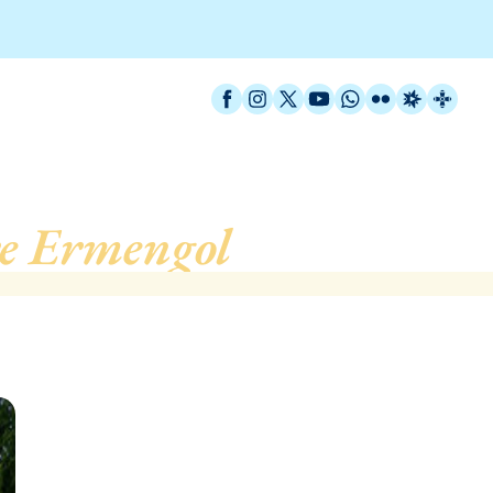
Facebook
Instagram
X / Twitter
YouTube
WhatsApp
Flickr
Radio Est
Catal
re Ermengol
, de Barcelo