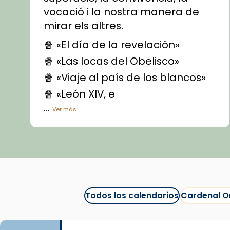
vocació i la nostra manera de
mirar els altres.
🍿 «El día de la revelación»
🍿 «Las locas del Obelisco»
🍿 «Viaje al país de los blancos»
🍿 «León XIV, e
...
Ver más
Vídeo
View on Facebook
·
Share
Arquebisbat de Barcelona
1 week ago
Todos los calendarios
Cardenal O
La Carmina va patir depressió.
Fa gairebé dos mesos, a l'Estadi
Lluís Companys, la jove va fer