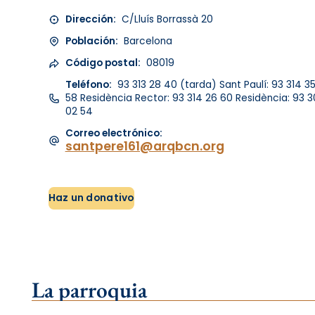
Dirección:
C/Lluís Borrassà 20
Población:
Barcelona
Código postal:
08019
Teléfono:
93 313 28 40 (tarda) Sant Paulí: 93 314 3
58 Residència Rector: 93 314 26 60 Residència: 93 3
02 54
Correo electrónico:
santpere161@arqbcn.org
Haz un donativo
La parroquia