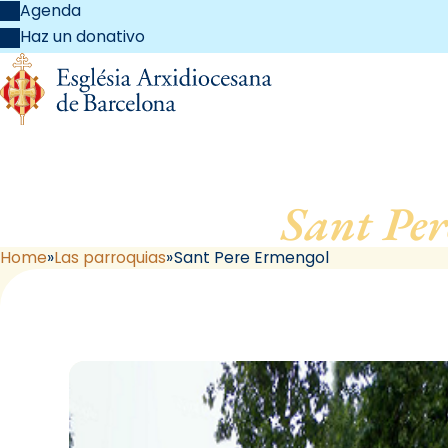
Agenda
Haz un donativo
Sant Pe
Home
Las parroquias
Sant Pere Ermengol