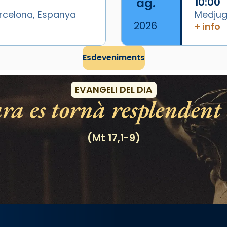
ag.
10:00
arcelona, Espanya
Medjugo
2026
+ info
Esdeveniments
EVANGELI DEL DIA
ra es tornà resplendent 
(Mt 17,1-9)