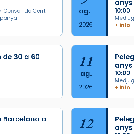
anys
ag.
10:00
l Consell de Cent,
Espanya
Medjugo
2026
+ info
s de 30 a 60
11
Peleg
anys
ag.
10:00
Medjugo
2026
+ info
e Barcelona a
12
Peleg
anys