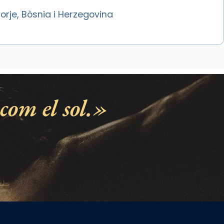
rje, Bòsnia i Herzegovina
com el sol.