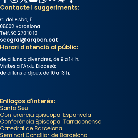
Semprònia = eterna”) són
Contacte i suggeriments:
deixebles seves. I l’any 1667, el
C. del Bisbe, 5
frare Joan Gaspar Roig, afirma
08002 Barcelona
en una obra que les santes són
Telf. 93 270 10 10
filles de l’antiga Iluro. Mataró en
secgral@arqbcn.cat
reivindicarà les relíquies fins que
Horari d'atenció al públic:
les aconseguirà el 1772. L’ofici que
de dilluns a divendres, de 9 a 14 h.
es canta a la “Missa de les
Visites a l'Arxiu Diocesà:
Santes” (“Missa de Glòria”) fou
de dilluns a dijous, de 10 a 13 h.
composta el 1848 per Mn.
Manuel Blanch, amb aire
d’òpera italianitzant; s’interpreta
Enllaços d'interès:
per privilegi pontifici, amb
Santa Seu
orquestra i cor, i té una duració
Conferència Episcopal Espanyola
aproximada de tres hores.
Conferència Episcopal Tarraconense
Catedral de Barcelona
Després, processó (recuperada
Seminari Conciliar de Barcelona
el 1972) al voltant del temple