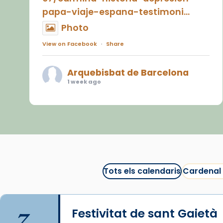
papa-viaje-espana-testimoni...
Photo
View on Facebook
·
Share
Arquebisbat de Barcelona
1 week ago
«Avui les santes Juliana i
Semproniana ens ajuden a alçar
la mirada»
Mons. Sergi Gordo, bisbe de
Tortosa, ha presidit aquest 27 de
juliol la missa de Les Santes de
Tots els calendaris
Cardenal
Mataró.
🔗
tinyurl.com/cvu5jmbk
7
Festivitat de sant Gaietà
📸 J. Merino