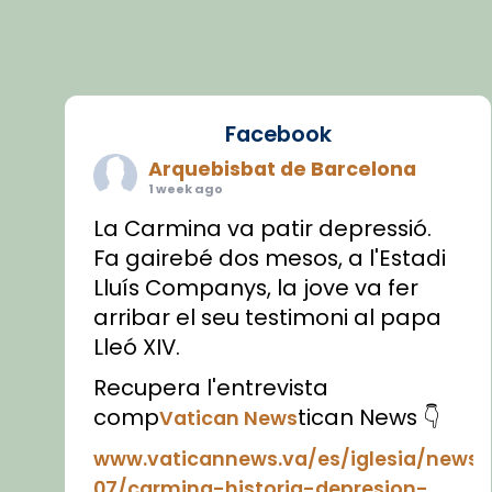
Facebook
Arquebisbat de Barcelona
1 week ago
La Carmina va patir depressió.
Fa gairebé dos mesos, a l'Estadi
Lluís Companys, la jove va fer
arribar el seu testimoni al papa
Lleó XIV.
Recupera l'entrevista
comp
tican News 👇
Vatican News
www.vaticannews.va/es/iglesia/news
07/carmina-historia-depresion-