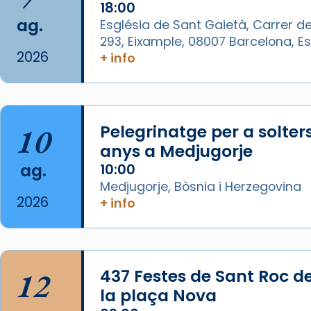
18:00
Photo
ag.
Església de Sant Gaietà, Carrer de
293, Eixample, 08007 Barcelona, 
View on Facebook
·
Share
2026
+ info
Arquebisbat de Barcelona
is at
Catedral de Barcelona.
1 week ago
10
Pelegrinatge per a solter
Aquest dilluns, 27 de juliol, ha
anys a Medjugorje
tingut lloc la missa d’acció de
ag.
10:00
gràcies en agraïment al comitè
Medjugorje, Bòsnia i Herzegovina
organitzador de la visita
2026
+ info
apostòlica del Sant Pare Lleó XIV
a Barcelona, i als col·laboradors,
a la Catedral de Barcelona.
L’arquebisbe de Barcelona, el
12
437 Festes de Sant Roc d
cardenal Joan Josep Omella, ha
la plaça Nova
presidit la missa i l’ha