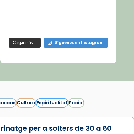
Síguenos en Instagram
Cargar más...
acions
Cultura
Espiritualitat
Social
rinatge per a solters de 30 a 60