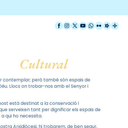
Facebook
Instagram
X / Twitter
YouTube
WhatsApp
Flickr
Radio Est
Catal
Cultural
 per contemplar; però també són espais de
 Déu. Llocs on trobar-nos amb el Senyor i
post està destinat a la conservació i
que serveixen tant per dignificar els espais de
 a qui ho necessita.
nostra Arxidiòcesi, hi trobarem, de ben segur,