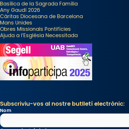
Basílica de la Sagrada Família
amb les relíquies de les santes.
Any Gaudí 2026
Des de 1985 hi participa també
Càritas Diocesana de Barcelona
un grup de diablesses amb
Mans Unides
Obres Missionals Pontifícies
música i ball propis. Festa gran a
Ajuda a l’Església Necessitada
Mataró.
«Si vols saber què és calor, ves
per les Santes a Mataró»🥵.
Photo
View on Facebook
·
Share
Arquebisbat de Barcelona
2 weeks ago
Subscriviu-vos al nostre butlletí electrònic:
Jaume, fill de Zebedeu, és
Nom
juntament amb el seu germà
Joan i Pere un dels que