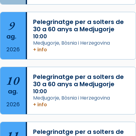
2 weeks ago
Aquest dilluns, 27 de juliol, ha tingut lloc la
9
Pelegrinatge per a solters de
missa d’acció de gràcies en agraïment al
30 a 60 anys a Medjugorje
comitè organitzador de la visita apostòlica
ag.
10:00
del Sant Pare Lleó XIV a Barcelona, i als
Medjugorje, Bòsnia i Herzegovina
col·laboradors, a la Catedral de Barcelona.
2026
+ info
L’arquebisbe de Barcelona, el cardenal Joan
Josep Omella, ha presidit la missa i l’ha
concelebrat el bisbe auxiliar de Barcelona,
10
Pelegrinatge per a solters de
Mons. David Abadías.
30 a 60 anys a Medjugorje
📸 Dr. G. Simón
ag.
10:00
Medjugorje, Bòsnia i Herzegovina
Photo
2026
+ info
View on Facebook
·
Share
Arquebisbat de Barcelona
11
Pelegrinatge per a solters de
2 weeks ago