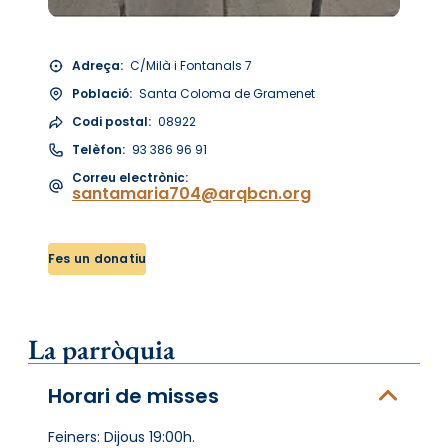
Adreça:
C/Milà i Fontanals 7
Població:
Santa Coloma de Gramenet
Codi postal:
08922
Telèfon:
93 386 96 91
Correu electrònic:
santamaria704@arqbcn.org
Fes un donatiu
La parròquia
Horari de misses
Feiners: Dijous 19:00h.