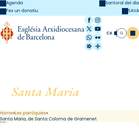
Agenda
Santoral del dia
SAVA
Fes un donatiu
Facebook
Instagram
X / Twitter
YouTube
CA
Me
Cerca
WhatsApp
Flickr
Radio Estel
Catalunya Cristi
Santa Maria
, de Santa
Coloma de Gramenet
Home
Les parròquies
Santa Maria, de Santa Coloma de Gramenet