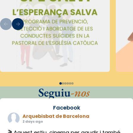
Seguiu
-nos
Facebook
Arquebisbat de Barcelona
2 days ago
🎬 Aquest estiu, cinema per gaudir i també