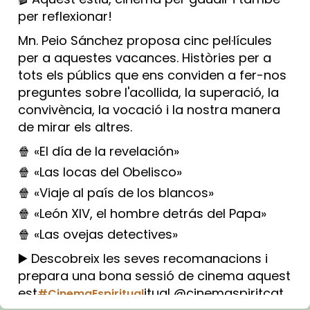
per reflexionar!
Mn. Peio Sánchez proposa cinc pel·lícules
per a aquestes vacances. Històries per a
tots els públics que ens conviden a fer-nos
preguntes sobre l'acollida, la superació, la
convivència, la vocació i la nostra manera
de mirar els altres.
🍿 «El día de la revelación»
🍿 «Las locas del Obelisco»
🍿 «Viaje al país de los blancos»
🍿 «León XIV, el hombre detrás del Papa»
🍿 «Las ovejas detectives»
▶️ Descobreix les seves recomanacions i
prepara una bona sessió de cinema aquest
est
itual @cinemaspiritcat
#CinemaEspiritual