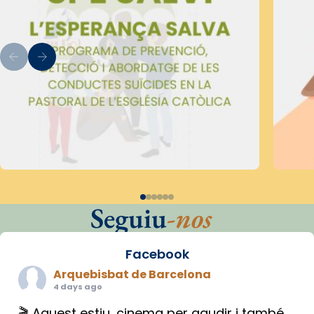
Seguiu
-nos
Facebook
Arquebisbat de Barcelona
4 days ago
🎬 Aquest estiu, cinema per gaudir i també