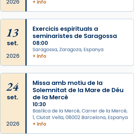
2026
+ info
2 weeks ago
Aquest dilluns, 27 de juliol, ha tingut lloc la
missa d’acció de gràcies en agraïment al
13
Exercicis espirituals a
comitè organitzador de la visita apostòlica
seminaristes de Saragossa
del Sant Pare Lleó XIV a Barcelona, i als
set.
08:00
col·laboradors, a la Catedral de Barcelona.
Saragossa, Zaragoza, Espanya
L’arquebisbe de Barcelona, el cardenal Joan
2026
+ info
Josep Omella, ha presidit la missa i l’ha
concelebrat el bisbe auxiliar de Barcelona,
Mons. David Abadías.
24
Missa amb motiu de la
📸 Dr. G. Simón
Solemnitat de la Mare de Déu
set.
de la Mercè
Photo
10:30
View on Facebook
·
Share
Basílica de la Mercè, Carrer de la Mercè,
1, Ciutat Vella, 08002 Barcelona, Espanya
2026
Arquebisbat de Barcelona
+ info
2 weeks ago