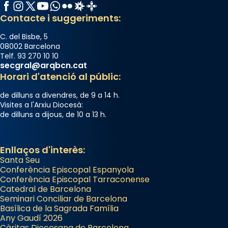
Facebook
Instagram
X / Twitter
YouTube
WhatsApp
Flickr
Radio Estel
Catalunya Cristiana
Contacte i suggeriments:
C. del Bisbe, 5
08002 Barcelona
Telf. 93 270 10 10
secgral@arqbcn.cat
Horari d'atenció al públic:
de dilluns a divendres, de 9 a 14 h.
Visites a l'Arxiu Diocesà:
de dilluns a dijous, de 10 a 13 h.
Enllaços d'interès:
Santa Seu
Conferència Episcopal Espanyola
Conferència Episcopal Tarraconense
Catedral de Barcelona
Seminari Conciliar de Barcelona
Basílica de la Sagrada Família
Any Gaudí 2026
Càritas Diocesana de Barcelona