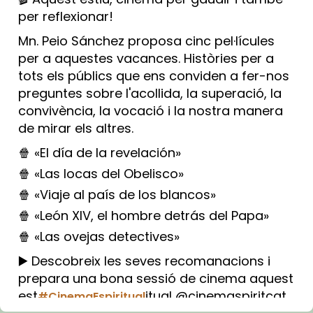
per reflexionar!
Mn. Peio Sánchez proposa cinc pel·lícules
per a aquestes vacances. Històries per a
tots els públics que ens conviden a fer-nos
preguntes sobre l'acollida, la superació, la
convivència, la vocació i la nostra manera
de mirar els altres.
🍿 «El día de la revelación»
🍿 «Las locas del Obelisco»
🍿 «Viaje al país de los blancos»
🍿 «León XIV, el hombre detrás del Papa»
🍿 «Las ovejas detectives»
▶️ Descobreix les seves recomanacions i
prepara una bona sessió de cinema aquest
est
itual @cinemaspiritcat
#CinemaEspiritual