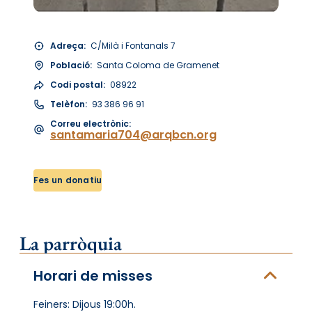
Adreça:
C/Milà i Fontanals 7
Població:
Santa Coloma de Gramenet
Codi postal:
08922
Telèfon:
93 386 96 91
Correu electrònic:
santamaria704@arqbcn.org
Fes un donatiu
La parròquia
Horari de misses
Feiners: Dijous 19:00h.