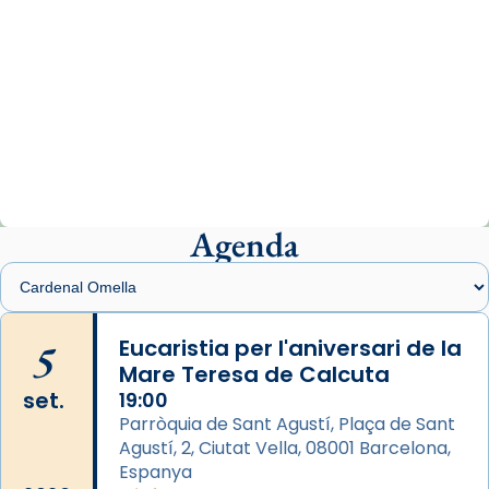
View on Facebook
·
Share
Arquebisbat de Barcelona
2 weeks ago
«Avui les santes Juliana i Semproniana ens
ajuden a alçar la mirada»
Mons. Sergi Gordo, bisbe de Tortosa, ha
presidit aquest 27 de juliol la missa de Les
Agenda
Santes de Mataró.
🔗
tinyurl.com/cvu5jmbk
📸 J. Merino
5
Eucaristia per l'aniversari de la
Mare Teresa de Calcuta
Photo
set.
19:00
View on Facebook
·
Share
Parròquia de Sant Agustí, Plaça de Sant
Agustí, 2, Ciutat Vella, 08001 Barcelona,
Arquebisbat de Barcelona
is at Catedral
Espanya
de Barcelona.