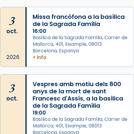
Memòria de les santes Juliana i
Semproniana, verges i màrtirs.
3
Missa francòfona a la basílica
de la Sagrada Família
Acompanyant la història de sant Cugat, a
oct.
16:00
partir de l’Edat Mitjana sorgeix la tradició
Basílica de la Sagrada Família, Carrer de
que les santes Juliana (“relatiu a Júlia”) i
Mallorca, 401, Eixample, 08013
Semproniana (“relatiu a Semprònia =
Barcelona, Espanya
eterna”) són deixebles seves. I l’any 1667, el
2026
+ info
frare Joan Gaspar Roig, afirma en una obra
que les santes són filles de l’antiga Iluro.
Mataró en reivindicarà les relíquies fins que
3
Vespres amb motiu dels 800
les aconseguirà el 1772. L’ofici que es canta
anys de la mort de sant
a la “Missa de les Santes” (“Missa de
oct.
Francesc d'Assís, a la basílica
Glòria”) fou composta el 1848 per Mn.
de la Sagrada Família
Manuel Blanch, amb aire d’òpera
19:00
italianitzant; s’interpreta per privilegi
Basílica de la Sagrada Família, Carrer de
pontifici, amb orquestra i cor, i té una
Mallorca, 401, Eixample, 08013
duració aproximada de tres hores. Després,
Barcelona, Espanya