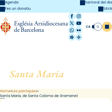
Agenda
Santoral del dia
SAVA
Fes un donatiu
Facebook
Instagram
X / Twitter
YouTube
CA
Me
Cerca
WhatsApp
Flickr
Radio Estel
Catalunya Cristi
Santa Maria
, de Santa
Coloma de Gramenet
Home
Les parròquies
Santa Maria, de Santa Coloma de Gramenet