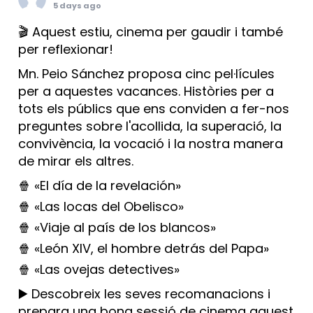
5 days ago
🎬 Aquest estiu, cinema per gaudir i també
per reflexionar!
Mn. Peio Sánchez proposa cinc pel·lícules
per a aquestes vacances. Històries per a
tots els públics que ens conviden a fer-nos
preguntes sobre l'acollida, la superació, la
convivència, la vocació i la nostra manera
de mirar els altres.
🍿 «El día de la revelación»
🍿 «Las locas del Obelisco»
🍿 «Viaje al país de los blancos»
🍿 «León XIV, el hombre detrás del Papa»
🍿 «Las ovejas detectives»
▶️ Descobreix les seves recomanacions i
prepara una bona sessió de cinema aquest