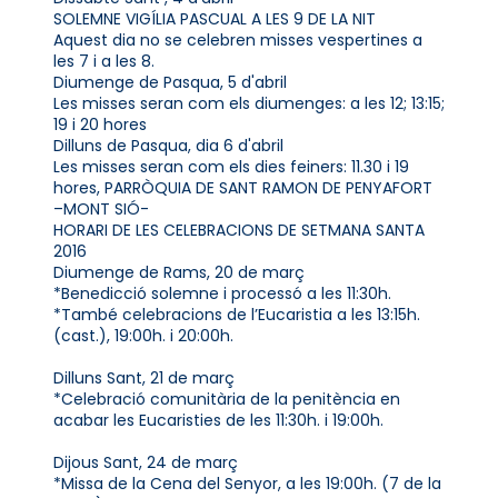
SOLEMNE VIGÍLIA PASCUAL A LES 9 DE LA NIT
Aquest dia no se celebren misses vespertines a
les 7 i a les 8.
Diumenge de Pasqua, 5 d'abril
Les misses seran com els diumenges: a les 12; 13:15;
19 i 20 hores
Dilluns de Pasqua, dia 6 d'abril
Les misses seran com els dies feiners: 11.30 i 19
hores, PARRÒQUIA DE SANT RAMON DE PENYAFORT
–MONT SIÓ-
HORARI DE LES CELEBRACIONS DE SETMANA SANTA
2016
Diumenge de Rams, 20 de març
*Benedicció solemne i processó a les 11:30h.
*També celebracions de l’Eucaristia a les 13:15h.
(cast.), 19:00h. i 20:00h.
Dilluns Sant, 21 de març
*Celebració comunitària de la penitència en
acabar les Eucaristies de les 11:30h. i 19:00h.
Dijous Sant, 24 de març
*Missa de la Cena del Senyor, a les 19:00h. (7 de la