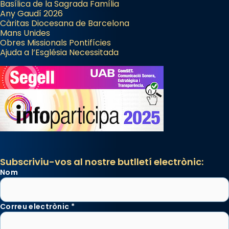
Basílica de la Sagrada Família
Any Gaudí 2026
Càritas Diocesana de Barcelona
Mans Unides
Obres Missionals Pontifícies
Ajuda a l’Església Necessitada
Subscriviu-vos al nostre butlletí electrònic:
Nom
Correu electrònic
*