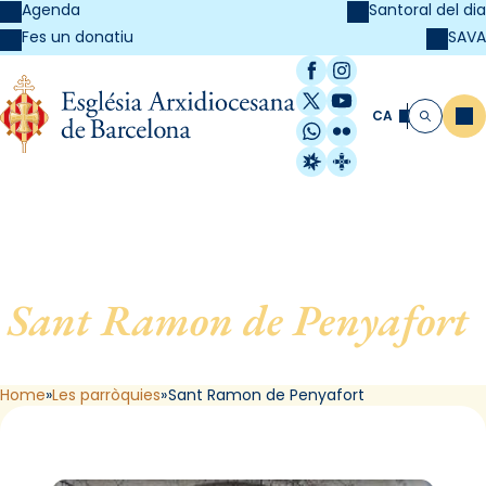
Agenda
Santoral del dia
SAVA
Fes un donatiu
Facebook
Instagram
X / Twitter
YouTube
CA
Me
Cerca
WhatsApp
Flickr
Radio Estel
Catalunya Cristi
Sant Ramon de Penyafort
,
de Barcelona
Home
Les parròquies
Sant Ramon de Penyafort