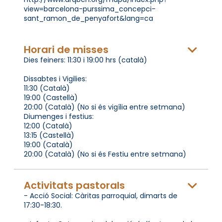
view=barcelona-purssima_concepci-
sant_ramon_de_penyafort&lang=ca
Horari de misses
Dies feiners: 11:30 i 19:00 hrs (català)
Dissabtes i Vigilies:
11:30 (Català)
19:00 (Castellà)
20:00 (Català) (No si és vigília entre setmana)
Diumenges i festius:
12:00 (Català)
13:15 (Castellà)
19:00 (Català)
20:00 (Català) (No si és Festiu entre setmana)
Activitats pastorals
- Acció Social: Càritas parroquial, dimarts de
17:30-18:30.