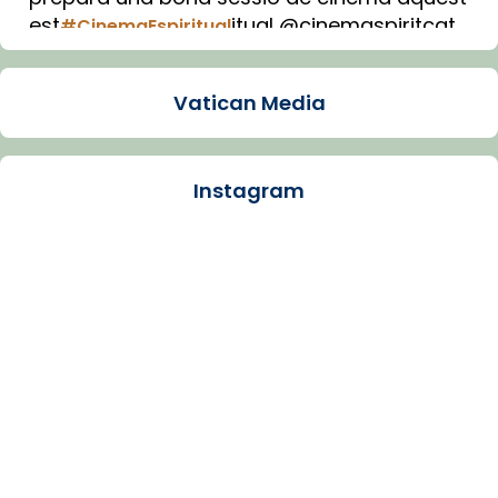
est
itual @cinemaspiritcat
#CinemaEspiritual
Imatge: Generada amb IA (OpenAI)
Video
Vatican Media
View on Facebook
·
Share
Instagram
Arquebisbat de Barcelona
1 week ago
La Carmina va patir depressió. Fa gairebé
dos mesos, a l'Estadi Lluís Companys, la
jove va fer arribar el seu testimoni al papa
Lleó XIV.
Recupera l'entrevista comp
Vatican
tican News 👇
News
www.vaticannews.va/es/iglesia/news/2026-
07/carmina-historia-depresion-papa-viaje-