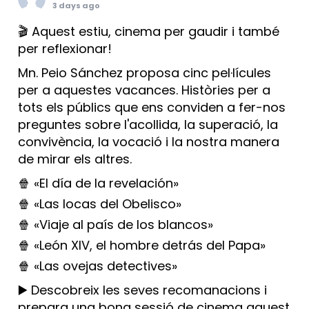
3 days ago
🎬 Aquest estiu, cinema per gaudir i també
per reflexionar!
Mn. Peio Sánchez proposa cinc pel·lícules
per a aquestes vacances. Històries per a
tots els públics que ens conviden a fer-nos
preguntes sobre l'acollida, la superació, la
convivència, la vocació i la nostra manera
de mirar els altres.
🍿 «El día de la revelación»
🍿 «Las locas del Obelisco»
🍿 «Viaje al país de los blancos»
🍿 «León XIV, el hombre detrás del Papa»
🍿 «Las ovejas detectives»
▶️ Descobreix les seves recomanacions i
prepara una bona sessió de cinema aquest