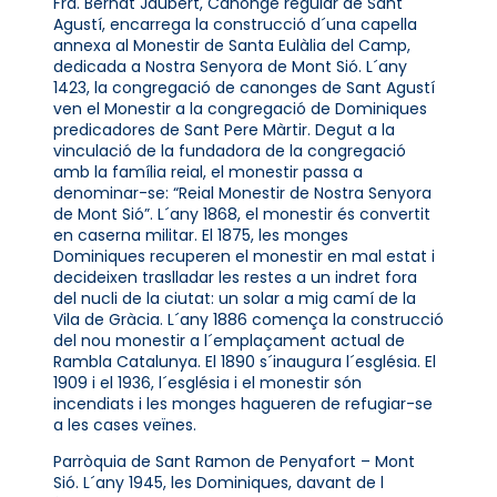
Fra. Bernat Jaubert, Canonge regular de Sant
Agustí, encarrega la construcció d´una capella
annexa al Monestir de Santa Eulàlia del Camp,
dedicada a Nostra Senyora de Mont Sió. L´any
1423, la congregació de canonges de Sant Agustí
ven el Monestir a la congregació de Dominiques
predicadores de Sant Pere Màrtir. Degut a la
vinculació de la fundadora de la congregació
amb la família reial, el monestir passa a
denominar-se: “Reial Monestir de Nostra Senyora
de Mont Sió”. L´any 1868, el monestir és convertit
en caserna militar. El 1875, les monges
Dominiques recuperen el monestir en mal estat i
decideixen traslladar les restes a un indret fora
del nucli de la ciutat: un solar a mig camí de la
Vila de Gràcia. L´any 1886 comença la construcció
del nou monestir a l´emplaçament actual de
Rambla Catalunya. El 1890 s´inaugura l´església. El
1909 i el 1936, l´església i el monestir són
incendiats i les monges hagueren de refugiar-se
a les cases veïnes.
Parròquia de Sant Ramon de Penyafort – Mont
Sió. L´any 1945, les Dominiques, davant de l