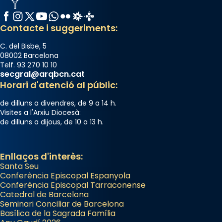
Arquebisbat de Barcelona
Facebook
Instagram
X / Twitter
YouTube
WhatsApp
Flickr
Radio Estel
Catalunya Cristiana
2 weeks ago
Contacte i suggeriments:
Memòria de les santes Juliana i
Semproniana, verges i màrtirs.
C. del Bisbe, 5
08002 Barcelona
Acompanyant la història de sant Cugat, a
Telf. 93 270 10 10
secgral@arqbcn.cat
partir de l’Edat Mitjana sorgeix la tradició
Horari d'atenció al públic:
que les santes Juliana (“relatiu a Júlia”) i
Semproniana (“relatiu a Semprònia =
de dilluns a divendres, de 9 a 14 h.
eterna”) són deixebles seves. I l’any 1667, el
Visites a l'Arxiu Diocesà:
de dilluns a dijous, de 10 a 13 h.
frare Joan Gaspar Roig, afirma en una obra
que les santes són filles de l’antiga Iluro.
Mataró en reivindicarà les relíquies fins que
Enllaços d'interès:
les aconseguirà el 1772. L’ofici que es canta
Santa Seu
a la “Missa de les Santes” (“Missa de
Conferència Episcopal Espanyola
Conferència Episcopal Tarraconense
Glòria”) fou composta el 1848 per Mn.
Catedral de Barcelona
Manuel Blanch, amb aire d’òpera
Seminari Conciliar de Barcelona
italianitzant; s’interpreta per privilegi
Basílica de la Sagrada Família