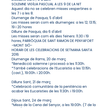
SOLEMNE VIGÍLIA PASCUAL A LES 9 DE LA NIT
Aquest dia no se celebren misses vespertines a
les 7 i a les 8.
Diumenge de Pasqua, 5 d'abril
Les misses seran com els diumenges: a les 12; 13:15;
19 i 20 hores
Dilluns de Pasqua, dia 6 d'abril
Les misses seran com els dies feiners: 11.30 i 19
hores, PARRÒQUIA DE SANT RAMON DE PENYAFORT
–MONT SIÓ-
HORARI DE LES CELEBRACIONS DE SETMANA SANTA
2016
Diumenge de Rams, 20 de març
*Benedicció solemne i processó a les 11:30h.
*També celebracions de l’Eucaristia a les 13:15h.
(cast.), 19:00h. i 20:00h.
Dilluns Sant, 21 de març
*Celebració comunitària de la penitència en
acabar les Eucaristies de les 11:30h. i 19:00h.
Dijous Sant, 24 de març
*Missa de la Cena del Senyor, a les 19:00h. (7 de la