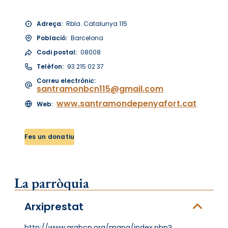
Adreça:
Rbla. Catalunya 115
Població:
Barcelona
Codi postal:
08008
Telèfon:
93 215 02 37
Correu electrònic:
santramonbcn115@gmail.com
www.santramondepenyafort.cat
Web:
Fes un donatiu
La parròquia
Arxiprestat
http://www.arqbcn.org/mapa/index.php?