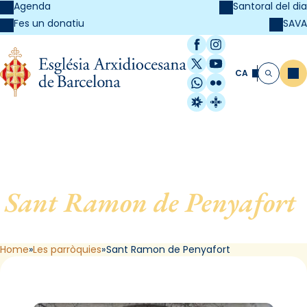
Agenda
Santoral del dia
SAVA
Fes un donatiu
Facebook
Instagram
X / Twitter
YouTube
CA
Me
Cerca
WhatsApp
Flickr
Radio Estel
Catalunya Cristi
Sant Ramon de Penyafort
,
de Barcelona
Home
Les parròquies
Sant Ramon de Penyafort