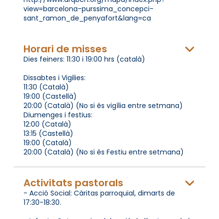
view=barcelona-purssima_concepci-
sant_ramon_de_penyafort&lang=ca
Horari de misses
Dies feiners: 11:30 i 19:00 hrs (català)
Dissabtes i Vigilies:
11:30 (Català)
19:00 (Castellà)
20:00 (Català) (No si és vigília entre setmana)
Diumenges i festius:
12:00 (Català)
13:15 (Castellà)
19:00 (Català)
20:00 (Català) (No si és Festiu entre setmana)
Activitats pastorals
- Acció Social: Càritas parroquial, dimarts de
17:30-18:30.