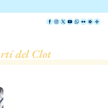
Facebook
Instagram
X / Twitter
YouTube
WhatsApp
Flickr
Radio Est
Catal
tí del Clot
, de Barcelo