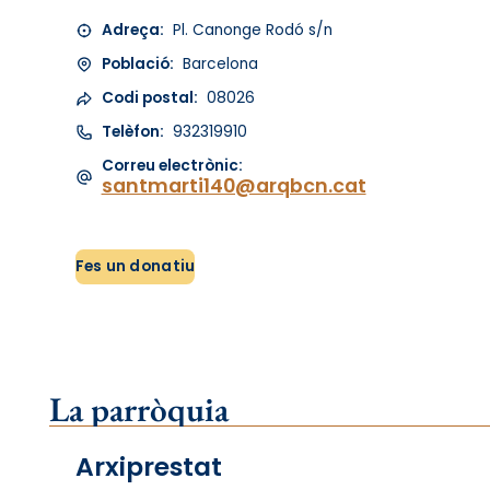
Adreça:
Pl. Canonge Rodó s/n
Població:
Barcelona
Codi postal:
08026
Telèfon:
932319910
Correu electrònic:
santmarti140@arqbcn.cat
Fes un donatiu
La parròquia
Arxiprestat