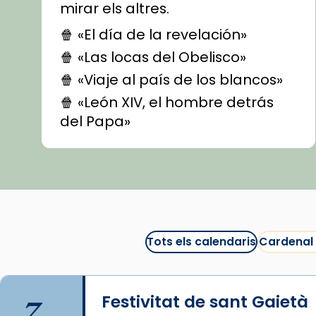
mirar els altres.
🍿 «El día de la revelación»
🍿 «Las locas del Obelisco»
🍿 «Viaje al país de los blancos»
🍿 «León XIV, el hombre detrás
del Papa»
🍿 «Las ovejas detectives»
▶️ Descobreix les seves
recomanacions i prepara una
bona sessió de cinema aquest
est
itual
#CinemaEspiritual
Tots els calendaris
Cardenal
@cinemaspiritcat
Imatge: Generada amb IA
(OpenAI)
7
Festivitat de sant Gaietà
Video