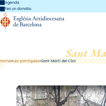
Agenda
Fes un donatiu
Sant Mar
Home
Les parròquies
Sant Martí del Clot