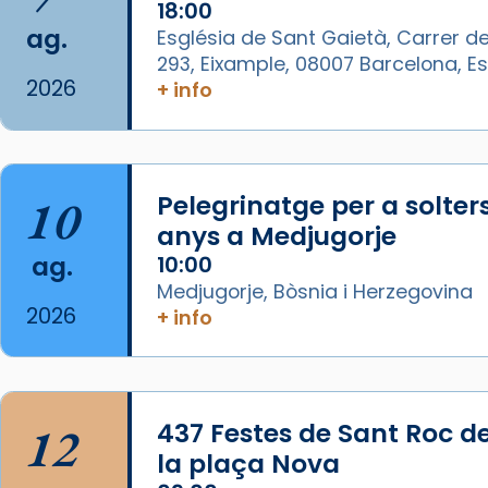
18:00
ag.
Església de Sant Gaietà, Carrer de
View on Facebook
·
Share
293, Eixample, 08007 Barcelona, 
2026
+ info
Arquebisbat de Barcelona
1 week ago
La Carmina va patir depressió.
Fa gairebé dos mesos, a l'Estadi
10
Pelegrinatge per a solter
Lluís Companys, la jove va fer
anys a Medjugorje
arribar el seu testimoni al papa
ag.
10:00
Lleó XIV.
Medjugorje, Bòsnia i Herzegovina
Recupera l'entrevista
2026
+ info
comp
tican News 👇
Vatican News
www.vaticannews.va/es/iglesia/news
07/carmina-historia-depresion-
12
437 Festes de Sant Roc d
papa-viaje-espana-testimoni...
la plaça Nova
Photo