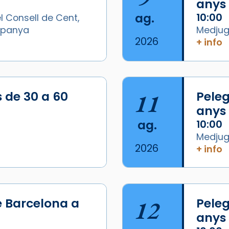
anys
ag.
10:00
l Consell de Cent,
Espanya
Medjugo
2026
+ info
s de 30 a 60
11
Peleg
anys
ag.
10:00
Medjugo
2026
+ info
/2026-
e Barcelona a
12
Peleg
anys