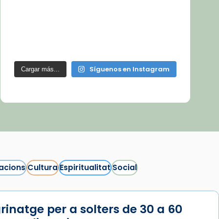
Síguenos en Instagram
Cargar más...
acions
Cultura
Espiritualitat
Social
rinatge per a solters de 30 a 60