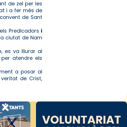
t de zel per les
tat i a fer més de
l convent de Sant
dels Predicadors
i
la ciutat de Nam
es va lliurar al
 per atendre els
rament a posar al
eritat de Crist,