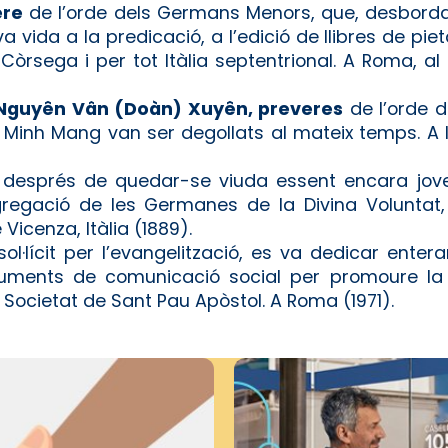
ere
de l’orde dels Germans Menors, que, desbordan
 vida a la predicació, a l’edició de llibres de pie
e Còrsega i per tot Itàlia septentrional. A Roma, a
 Nguyên Vân (Doàn) Xuyên, preveres
de l’orde 
 Minh Mang van ser degollats al mateix temps. A 
, després de quedar-se viuda essent encara jove, 
gregació de les Germanes de la Divina Voluntat,
Vicenza, Itàlia (1889).
 sol·lícit per l’evangelització, es va dedicar ente
ruments de comunicació social per promoure la v
 Societat de Sant Pau Apòstol. A Roma (1971).