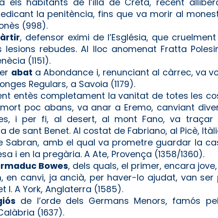
a els habitants de l’illa de Creta, recent allibe
redicant la penitència, fins que va morir al monest
ponès (998).
àrtir
, defensor eximi de l’Església, que cruelment
lesions rebudes. Al lloc anomenat Fratta Polesine
nècia (1151).
mer
abat
a Abondance i, renunciant al càrrec, va v
nonges Regulars, a Savoia (1179).
ent entès completament la vanitat de totes les co
, mort poc abans, va anar a Eremo, canviant div
, i per fi, al desert, al mont Fano, va traçar
 de sant Benet. Al costat de Fabriano, al Picè, Itàli
e Sabran, amb el qual va prometre guardar la cas
a i en la pregària. A Ate, Provença (1358/1360).
 Marmaduc Bowes
, dels quals, el primer, encara jove
 en canvi, ja ancià, per haver-lo ajudat, van ser p
 I. A York, Anglaterra (1585).
giós
de l’orde dels Germans Menors, famós pel
Calàbria (1637).