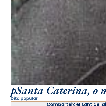
pSanta Caterina, o 
Dita popular
Comparteix el sant del di