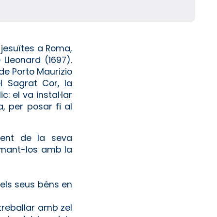
s jesuïtes a Roma,
Lleonard (1697).
de Porto Mau­rizio
l Sagrat Cor, la
: el va instal·lar
, per posar fi al
ient de la seva
irmant-los amb la
dels seus béns en
treballar amb zel