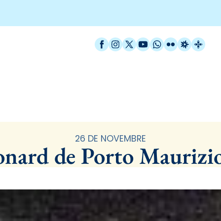
Facebook
Instagram
X / Twitter
YouTube
WhatsApp
Flickr
Radio Est
Catal
Santoral
26 DE NOVEMBRE
onard de Porto Maurizio