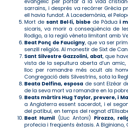
evangèlic per portar a la vida cristian
sarraïns, i després va recórrer Grècia p
ell havia fundat. A Lacedemònia, el Pelo
Mort de
sant Bel·lí, bisbe
de Pàdua
i m
sicaris, va morir a conseqüència de les 
Rodigo, a la regió vèneta limitant amb Ve
Beat Ponç de Faucigny
, que va ser pri
senzill religiós. Al monestir de Sixt de Ca
Sant Silvestre Gazzolini, abat
, que hav
vista de la sepultura oberta d’un amic
lloc per romandre més ocult als homes
Congregació dels Silvestrins, sota la Regla
Beata Delfina, esposa
de sant Elzéar d
de la seva mort va romandre en la pobres
Beats màrtirs Hug Taylor, prevere, i
a Anglaterra essent sacerdot, i el segon,
del patíbul, en temps del regnat d’Elisabet
Beat Humil
(Lluc Antoni)
Pirozzo, reli
profecia i freqüents èxtasis. A Biginiano, 