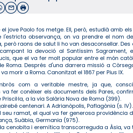
witter
WhatsApp
Email
Imprimir
e el jove Paolo fos metge. Ell, però, estudià amb el
l'estricta observança, on va prendre el nom de 
, però raons de salut li ho van desaconsellar. Des 
scampant la devoció al Santíssim Sagrament, e
is, que el va fer molt popular entre el món catòlic
 de Roma. Després d'una darrera missió a Còrsega
la, va morir a Roma. Canonitzat el 1867 per Pius IX.
mbròs com a veritable mestre, ja que, consc
ls va fer conèixer els documents dels Pares, conf
 Priscil·la, a la via Salària Nova de Roma (399).
airebé centenari. A Adrianòpolis, Paflagònia (s. IV).
del seu ramat, el qual va fer generosa providència 
stança, Suàbia, Germania (975).
da cenobita i eremítica transcorreguda a Àsia, va 