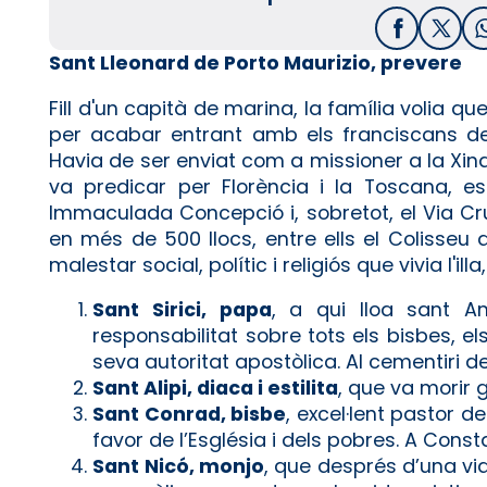
Facebook
X / T
Sant Lleonard de Porto Maurizio, prevere
Fill d'un capità de marina, la família volia qu
per acabar entrant amb els franciscans de 
Havia de ser enviat com a missioner a la Xina
va predicar per Florència i la Toscana, e
Immaculada Concepció i, sobretot, el Via Cruc
en més de 500 llocs, entre ells el Colisseu
malestar social, polític i religiós que vivia l'il
Sant Sirici, papa
, a qui lloa sant A
responsabilitat sobre tots els bisbes, e
seva autoritat apostòlica. Al cementiri de
Sant Alipi, diaca i estilita
, que va morir g
Sant Conrad, bisbe
, excel·lent pastor 
favor de l’Església i dels pobres. A Con
Sant Nicó, monjo
, que després d’una vi