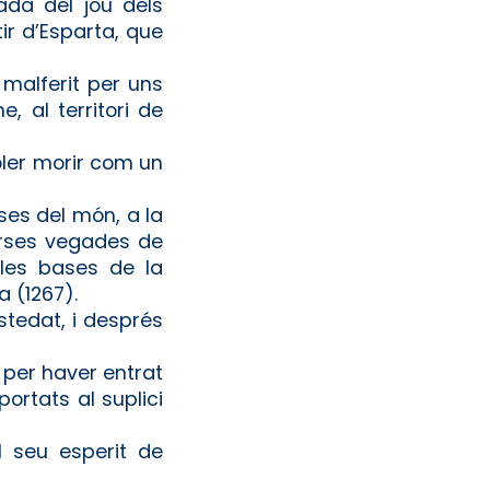
rada del jou dels
ir d’Esparta, que
 malferit per uns
, al territori de
oler morir com un
ses del món, a la
erses vegades de
 les bases de la
a (1267).
tedat, i després
, per haver entrat
ortats al suplici
 seu esperit de