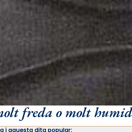
molt freda o molt humid
a i aquesta dita popular: