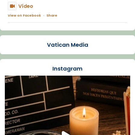
Vídeo
View on Facebook
·
Share
Arquebisbat de Barcelona
2 weeks ago
Vatican Media
La Carmina va patir depressió. Fa gairebé
dos mesos, a l'Estadi Lluís Companys, la
jove va fer arribar el seu testimoni al papa
Instagram
Lleó XIV.
Recupera l'entrevista comp
Vatican
tican News 👇
News
www.vaticannews.va/es/iglesia/news/2026-
07/carmina-historia-depresion-papa-viaje-
espana-testimoni...
Foto
View on Facebook
·
Share