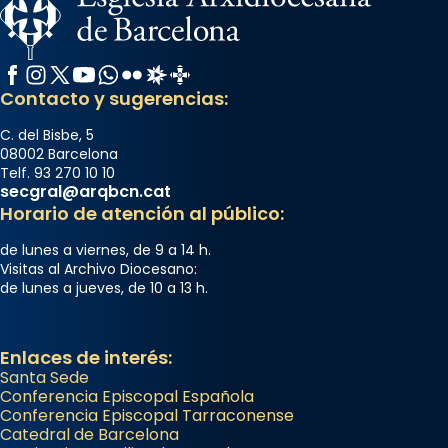
Facebook
Instagram
X / Twitter
YouTube
WhatsApp
Flickr
Radio Estel
Catalunya Cristiana
Contacto y sugerencias:
C. del Bisbe, 5
08002 Barcelona
Telf. 93 270 10 10
secgral@arqbcn.cat
Horario de atención al público:
de lunes a viernes, de 9 a 14 h.
Visitas al Archivo Diocesano:
de lunes a jueves, de 10 a 13 h.
Enlaces de interés:
Santa Sede
Conferencia Episcopal Española
Conferencia Episcopal Tarraconense
Catedral de Barcelona