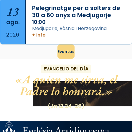
13
Pelegrinatge per a solters de
30 a 60 anys a Medjugorje
ago.
10:00
Medjugorje, Bòsnia i Herzegovina
2026
+ info
Eventos
EVANGELIO DEL DÍA
A quien me sirva, el
Padre lo honrará.
(Jn 12,24-26)