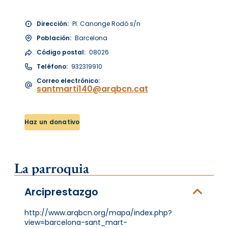
Dirección:
Pl. Canonge Rodó s/n
Población:
Barcelona
Código postal:
08026
Teléfono:
932319910
Correo electrónico:
santmarti140@arqbcn.cat
Haz un donativo
La parroquia
Arciprestazgo
http://www.arqbcn.org/mapa/index.php?
view=barcelona-sant_mart-