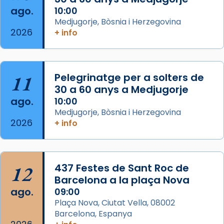
ago.
10:00
Aquest dilluns, 27 de juliol, ha tingut lloc la
Medjugorje, Bòsnia i Herzegovina
missa d’acció de gràcies en agraïment al
2026
+ info
comitè organitzador de la visita apostòlica
del Sant Pare Lleó XIV a Barcelona, i als
col·laboradors, a la Catedral de Barcelona.
11
Pelegrinatge per a solters de
L’arquebisbe de Barcelona, el cardenal Joan
30 a 60 anys a Medjugorje
Josep Omella, ha presidit la missa i l’ha
ago.
10:00
concelebrat el bisbe auxiliar de Barcelona,
Medjugorje, Bòsnia i Herzegovina
Mons. David Abadías.
2026
+ info
📸 Dr. G. Simón
Foto
12
437 Festes de Sant Roc de
View on Facebook
·
Share
Barcelona a la plaça Nova
ago.
09:00
Arquebisbat de Barcelona
Plaça Nova, Ciutat Vella, 08002
2 weeks ago
Barcelona, Espanya
Memòria de les santes Juliana i