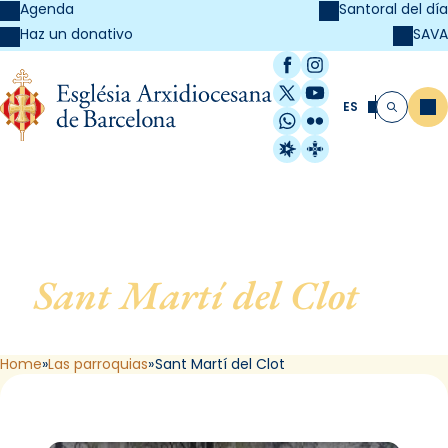
Agenda
Santoral del día
SAVA
Haz un donativo
Facebook
Instagram
X / Twitter
YouTube
ES
Me
Buscar
WhatsApp
Flickr
Radio Estel
Catalunya Cristi
Sant Martí del Clot
, de
Barcelona
Home
Las parroquias
Sant Martí del Clot