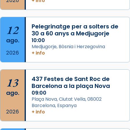
2026
+ info
Semproniana, verges i màrtirs.
Acompanyant la història de sant Cugat, a
partir de l’Edat Mitjana sorgeix la tradició
12
Pelegrinatge per a solters de
que les santes Juliana (“relatiu a Júlia”) i
30 a 60 anys a Medjugorje
Semproniana (“relatiu a Semprònia =
ago.
10:00
eterna”) són deixebles seves. I l’any 1667, el
Medjugorje, Bòsnia i Herzegovina
2026
frare Joan Gaspar Roig, afirma en una obra
+ info
que les santes són filles de l’antiga Iluro.
Mataró en reivindicarà les relíq
...
Ver más
13
437 Festes de Sant Roc de
Foto
Barcelona a la plaça Nova
ago.
09:00
View on Facebook
·
Share
Plaça Nova, Ciutat Vella, 08002
Barcelona, Espanya
2026
+ info