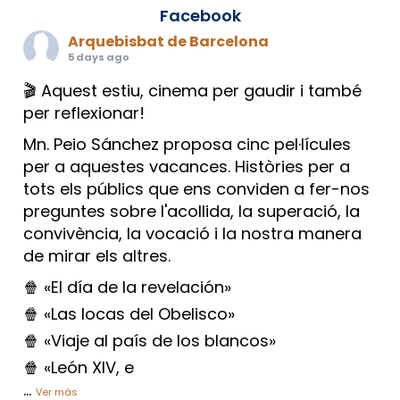
Facebook
Arquebisbat de Barcelona
5 days ago
🎬 Aquest estiu, cinema per gaudir i també
per reflexionar!
Mn. Peio Sánchez proposa cinc pel·lícules
per a aquestes vacances. Històries per a
tots els públics que ens conviden a fer-nos
preguntes sobre l'acollida, la superació, la
convivència, la vocació i la nostra manera
de mirar els altres.
🍿 «El día de la revelación»
🍿 «Las locas del Obelisco»
🍿 «Viaje al país de los blancos»
🍿 «León XIV, e
...
Ver más