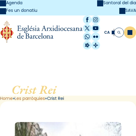
Agenda
Santoral del dia
SAVA
Fes un donatiu
Facebook
Instagram
X / Twitter
YouTube
CA
Me
Cerca
WhatsApp
Flickr
Radio Estel
Catalunya Cristi
Crist Rei
, de Barcelona
Home
Les parròquies
Crist Rei