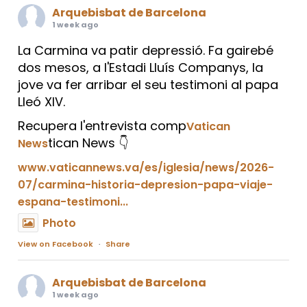
Arquebisbat de Barcelona
1 week ago
La Carmina va patir depressió. Fa gairebé
dos mesos, a l'Estadi Lluís Companys, la
jove va fer arribar el seu testimoni al papa
Lleó XIV.
Recupera l'entrevista comp
Vatican
tican News 👇
News
www.vaticannews.va/es/iglesia/news/2026-
07/carmina-historia-depresion-papa-viaje-
espana-testimoni...
Photo
View on Facebook
·
Share
Arquebisbat de Barcelona
1 week ago