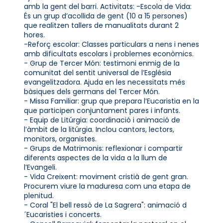
amb la gent del barri. Activitats: -Escola de Vida:
És un grup d’acollida de gent (10 a 15 persones)
que realitzen tallers de manualitats durant 2
hores.
-Reforç escolar: Classes particulars a nens i nenes
amb dificultats escolars i problemes econòmics.
- Grup de Tercer Món: testimoni enmig de la
comunitat del sentit universal de l’Església
evangelitzadora. Ajuda en les necessitats més
bàsiques dels germans del Tercer Món.
- Missa Familiar: grup que prepara l’Eucaristia en la
que participen conjuntament pares i infants.
- Equip de Litúrgia: coordinació i animació de
l’àmbit de la litúrgia. Inclou cantors, lectors,
monitors, organistes.
- Grups de Matrimonis: reflexionar i compartir
diferents aspectes de la vida a la llum de
l’Evangeli.
- Vida Creixent: moviment cristià de gent gran.
Procurem viure la maduresa com una etapa de
plenitud.
- Coral "El bell ressò de La Sagrera": animació d
´Eucaristies i concerts.