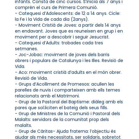
infants. Consta de cinc cursos. S’inicia als 7 anys i
comprèn el curs de Primera Comunió.
- Catequesi d’Adolescents: de 12 a 14 anys. Cicle:
la Fe i la Vida de cada dia (2anys).
- Moviment Cristià de Joves: a partir dels 14 anys
en endavant. Joves que es reuneixen en grup i en
moviment per a descobrir i seguir Jesucrist.
- Catequesi d’Adults: trobades cada tres
setmanes.
- Joc-Jobac: moviment de joves dels barris
obrers i populars de Catalunya i les Illes. Revisió de
Vida.
- Aco: moviment cristià d’adults en el món obrer.
Revisió de Vida.
- Grups d’Acolliment de Promesos: acullen les
parelles de nuvis i comparteixen amb ells temes
relacionats amb el Matrimoni.
- Grup de la Pastoral del Baptisme: diàleg amb els
pares que sol.liciten el bateig dels seus fills.
- Grup de Ministres de la Comunió i Pastoral dels
Malalts: servidors de la comunitat prop dels
malalts.
- Grup de Càritas- Ajuda fraterna: l’objectiu és
ajudar als més necessitats, ser solidaris, sobretot