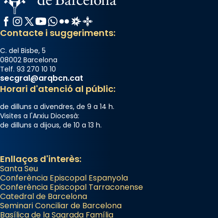
Facebook
Instagram
X / Twitter
YouTube
WhatsApp
Flickr
Radio Estel
Catalunya Cristiana
Contacte i suggeriments:
C. del Bisbe, 5
08002 Barcelona
Telf. 93 270 10 10
secgral@arqbcn.cat
Horari d'atenció al públic:
de dilluns a divendres, de 9 a 14 h.
Visites a l'Arxiu Diocesà:
de dilluns a dijous, de 10 a 13 h.
Enllaços d'interès:
Santa Seu
Conferència Episcopal Espanyola
Conferència Episcopal Tarraconense
Catedral de Barcelona
Seminari Conciliar de Barcelona
Basílica de la Sagrada Família