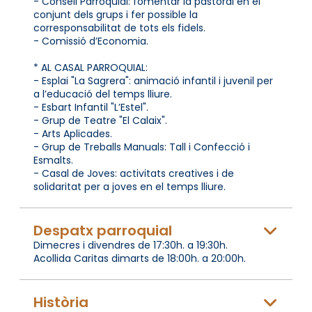
- Consell Parroquial: fomentar la pastoral en el
conjunt dels grups i fer possible la
corresponsabilitat de tots els fidels.
- Comissió d’Economia.
* AL CASAL PARROQUIAL:
- Esplai "La Sagrera": animació infantil i juvenil per
a l’educació del temps lliure.
- Esbart Infantil "L’Estel".
- Grup de Teatre "El Calaix".
- Arts Aplicades.
- Grup de Treballs Manuals: Tall i Confecció i
Esmalts.
- Casal de Joves: activitats creatives i de
solidaritat per a joves en el temps lliure.
Despatx parroquial
Dimecres i divendres de 17:30h. a 19:30h.
Acollida Caritas dimarts de 18:00h. a 20:00h.
Història