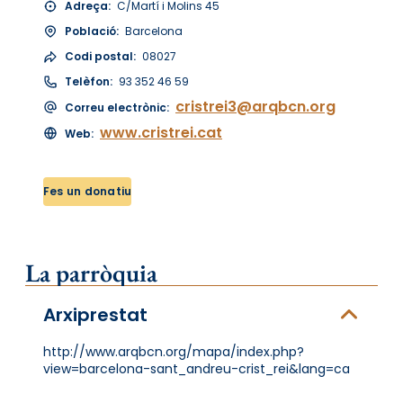
Adreça:
C/Martí i Molins 45
Població:
Barcelona
Codi postal:
08027
Telèfon:
93 352 46 59
cristrei3@arqbcn.org
Correu electrònic:
www.cristrei.cat
Web:
Fes un donatiu
La parròquia
Arxiprestat
http://www.arqbcn.org/mapa/index.php?
view=barcelona-sant_andreu-crist_rei&lang=ca