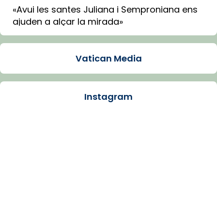
«Avui les santes Juliana i Semproniana ens
ajuden a alçar la mirada»
Mons. Sergi Gordo, bisbe de Tortosa, ha
presidit aquest 27 de juliol la missa de Les
Vatican Media
Santes de Mataró.
🔗
tinyurl.com/cvu5jmbk
📸 J. Merino
Instagram
Photo
View on Facebook
·
Share
Arquebisbat de Barcelona
is at Catedral
de Barcelona.
1 week ago
Aquest dilluns, 27 de juliol, ha tingut lloc la
missa d’acció de gràcies en agraïment al
comitè organitzador de la visita apostòlica