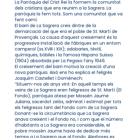
La Parròquia del Crist Rei la formem la comunitat
dels cristians que ens reunim a la Sagrera. La
parròquia la fem tots. Som una comunitat que va
fent camí.
El barri de La Sagrera creix dintre de la
demarcació del que era el poble de St. Martí de
Provençals. La causa d’aquest creixement és la
progressiva instal.lació de fàbriques en un entorn
camperol (ss.XVIII i XIX); adobaries, tèxtil,
químiques, bòbiles i la famosa Hispano Suïssa
(1904) absorbida per La Pegaso l’any 1946.
El creixement del barri motiva la creació d’una
nova parròquia. Això ens ho explica el feligrès
Joaquim Castellet i Domènech:
“Situem-nos als anys vint: En aquell temps els
veïns de La Sagrera eren feligresos de St. Martí (El
Fondo), parròquia atesa per Mossèn Jaume
Juliana, sacerdot zelós, admirat i estimat per tots
els feligresos tant del Fondo com de La Sagrera.
Donant-se la circumstància que La Sagrera
anava creixent i el Fondo no, i com que el número
d’habitants a La Sagrera era considerable, el
pobre mossèn Jaume havia de dedicar més
temps a La Sagrera que al Fondo. Aleshores es