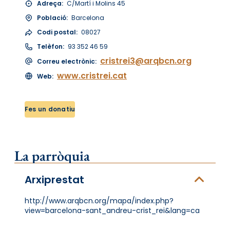
Adreça:
C/Martí i Molins 45
Població:
Barcelona
Codi postal:
08027
Telèfon:
93 352 46 59
cristrei3@arqbcn.org
Correu electrònic:
www.cristrei.cat
Web:
Fes un donatiu
La parròquia
Arxiprestat
http://www.arqbcn.org/mapa/index.php?
view=barcelona-sant_andreu-crist_rei&lang=ca