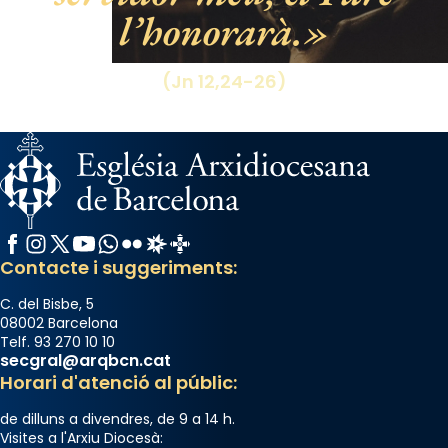
l’honorarà.
(Jn 12,24-26)
Facebook
Instagram
X / Twitter
YouTube
WhatsApp
Flickr
Radio Estel
Catalunya Cristiana
Contacte i suggeriments:
C. del Bisbe, 5
08002 Barcelona
Telf. 93 270 10 10
secgral@arqbcn.cat
Horari d'atenció al públic:
de dilluns a divendres, de 9 a 14 h.
Visites a l'Arxiu Diocesà: