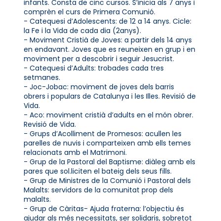
infants. Consta de cinc cursos. S’inicia als 7 anys i
comprèn el curs de Primera Comunió.
- Catequesi d’Adolescents: de 12 a 14 anys. Cicle:
la Fe i la Vida de cada dia (2anys).
- Moviment Cristià de Joves: a partir dels 14 anys
en endavant. Joves que es reuneixen en grup i en
moviment per a descobrir i seguir Jesucrist.
- Catequesi d’Adults: trobades cada tres
setmanes.
- Joc-Jobac: moviment de joves dels barris
obrers i populars de Catalunya i les Illes. Revisió de
Vida.
- Aco: moviment cristià d’adults en el món obrer.
Revisió de Vida.
- Grups d’Acolliment de Promesos: acullen les
parelles de nuvis i comparteixen amb ells temes
relacionats amb el Matrimoni.
- Grup de la Pastoral del Baptisme: diàleg amb els
pares que sol.liciten el bateig dels seus fills.
- Grup de Ministres de la Comunió i Pastoral dels
Malalts: servidors de la comunitat prop dels
malalts.
- Grup de Càritas- Ajuda fraterna: l’objectiu és
ajudar als més necessitats, ser solidaris, sobretot