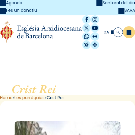
Agenda
Santoral del dia
SAVA
Fes un donatiu
Facebook
Instagram
X / Twitter
YouTube
CA
Me
Cerca
WhatsApp
Flickr
Radio Estel
Catalunya Cristi
Crist Rei
, de Barcelona
Home
Les parròquies
Crist Rei