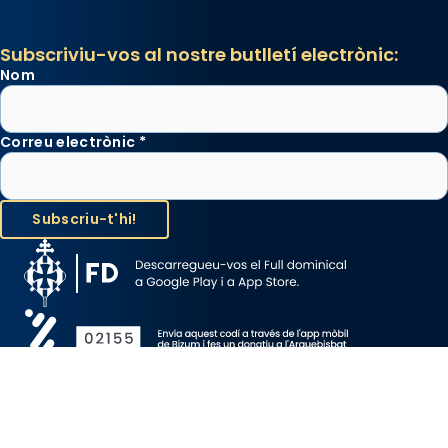
Subscriviu-vos al nostre butlletí electrònic:
Nom
Correu electrònic
*
Avís Legal
Protecció de Dades
Política de Cookies
Canal de denúncia
Copyright 2026 ©ARQUEBISBAT DE BARCELONA, tots els drets