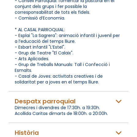
- Consell Parroquial: fomentar la pastoral en el
conjunt dels grups i fer possible la
corresponsabilitat de tots els fidels.
- Comissió d’Economia.
* AL CASAL PARROQUIAL:
- Esplai "La Sagrera": animació infantil i juvenil per
a l’educació del temps lliure.
- Esbart Infantil "L’Estel".
- Grup de Teatre "El Calaix".
- Arts Aplicades.
- Grup de Treballs Manuals: Tall i Confecció i
Esmalts.
- Casal de Joves: activitats creatives i de
solidaritat per a joves en el temps lliure.
Despatx parroquial
Dimecres i divendres de 17:30h. a 19:30h.
Acollida Caritas dimarts de 18:00h. a 20:00h.
Història