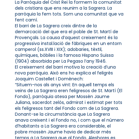
La Parròquia del Crist Rei la formem la comunitat
dels cristians que ens reunim a la Sagrera. La
parròquia la fem tots. Som una comunitat que va
fent camí.
El barri de La Sagrera creix dintre de la
demarcació del que era el poble de St. Martí de
Provençals. La causa d’aquest creixement és la
progressiva instal.lació de fàbriques en un entorn
camperol (ss.XVIII i XIX); adobaries, tèxtil,
químiques, bòbiles i la famosa Hispano Suïssa
(1904) absorbida per La Pegaso l’any 1946.
El creixement del barri motiva la creació d’una
nova parròquia. Això ens ho explica el feligrès
Joaquim Castellet i Domènech:
“Situem-nos als anys vint: En aquell temps els
veïns de La Sagrera eren feligresos de St. Martí (El
Fondo), parròquia atesa per Mossèn Jaume
Juliana, sacerdot zelós, admirat i estimat per tots
els feligresos tant del Fondo com de La Sagrera.
Donant-se la circumstància que La Sagrera
anava creixent i el Fondo no, i com que el número
d’habitants a La Sagrera era considerable, el
pobre mossèn Jaume havia de dedicar més
temps a La Sagrera que al Fondo. Aleshores es