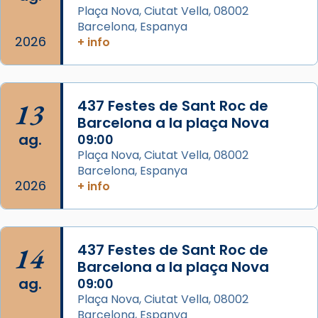
Plaça Nova, Ciutat Vella, 08002
Barcelona, Espanya
Arquebisbat de Barcelona
2026
is at Catedral
+ info
de Barcelona.
2 weeks ago
Aquest dilluns, 27 de juliol, ha tingut lloc la
13
437 Festes de Sant Roc de
missa d’acció de gràcies en agraïment al
Barcelona a la plaça Nova
comitè organitzador de la visita apostòlica
ag.
09:00
del Sant Pare Lleó XIV a Barcelona, i als
Plaça Nova, Ciutat Vella, 08002
col·laboradors, a la Catedral de Barcelona.
Barcelona, Espanya
L’arquebisbe de Barcelona, el cardenal Joan
2026
+ info
Josep Omella, ha presidit la missa i l’ha
concelebrat el bisbe auxiliar de Barcelona,
Mons. David Abadías.
14
437 Festes de Sant Roc de
📸 Dr. G. Simón
Barcelona a la plaça Nova
ag.
09:00
Photo
Plaça Nova, Ciutat Vella, 08002
View on Facebook
·
Share
Barcelona, Espanya