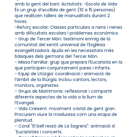
amb la gent del barri. Activitats: -Escola de Vida:
És un grup d’acollida de gent (10 a 15 persones)
que realitzen tallers de manualitats durant 2
hores.
-Reforç escolar: Classes particulars a nens i nenes
amb dificultats escolars i problemes econòmics.
- Grup de Tercer Món: testimoni enmig de la
comunitat del sentit universal de l’Església
evangelitzadora. Ajuda en les necessitats més
bàsiques dels germans del Tercer Món.
- Missa Familiar: grup que prepara l’Eucaristia en la
que participen conjuntament pares i infants.
- Equip de Litúrgia: coordinació i animació de
l’àmbit de la litúrgia. Inclou cantors, lectors,
monitors, organistes.
- Grups de Matrimonis: reflexionar i compartir
diferents aspectes de la vida a la llum de
l’Evangeli.
- Vida Creixent: moviment cristià de gent gran.
Procurem viure la maduresa com una etapa de
plenitud.
- Coral "El bell ressò de La Sagrera": animació d
´Eucaristies i concerts.