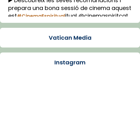
▶️ Descobreix les seves recomanacions i
prepara una bona sessió de cinema aquest
est
itual @cinemaspiritcat
#CinemaEspiritual
Imatge: Generada amb IA (OpenAI)
Video
Vatican Media
View on Facebook
·
Share
Instagram
Arquebisbat de Barcelona
2 weeks ago
La Carmina va patir depressió. Fa gairebé
dos mesos, a l'Estadi Lluís Companys, la
jove va fer arribar el seu testimoni al papa
Lleó XIV.
Recupera l'entrevista comp
Vatican
tican News 👇
News
www.vaticannews.va/es/iglesia/news/2026-