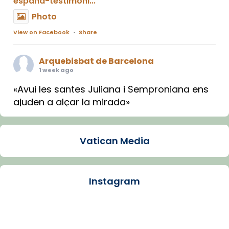
espana-testimoni...
Photo
View on Facebook
·
Share
Arquebisbat de Barcelona
1 week ago
«Avui les santes Juliana i Semproniana ens
ajuden a alçar la mirada»
Mons. Sergi Gordo, bisbe de Tortosa, ha
presidit aquest 27 de juliol la missa de Les
Vatican Media
Santes de Mataró.
🔗
tinyurl.com/cvu5jmbk
📸 J. Merino
Instagram
Photo
View on Facebook
·
Share