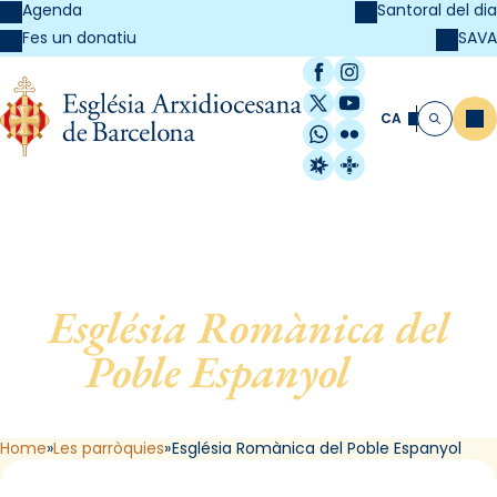
Agenda
Santoral del dia
SAVA
Fes un donatiu
Facebook
Instagram
X / Twitter
YouTube
CA
Me
Cerca
WhatsApp
Flickr
Radio Estel
Catalunya Cristi
Església Romànica del
Poble Espanyol
, de
Barcelona
Home
Les parròquies
Església Romànica del Poble Espanyol