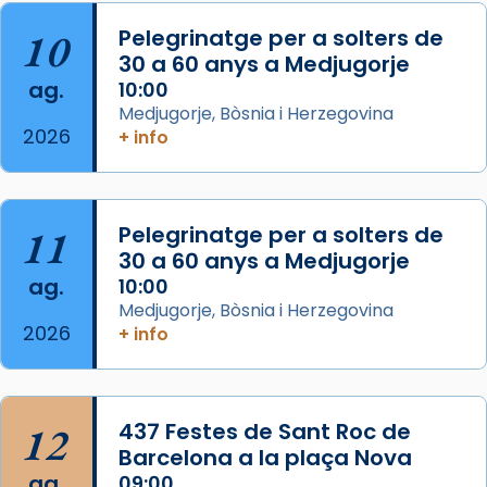
pontifici, amb orquestra i cor, i té una
duració aproximada de tres hores. Després,
10
Pelegrinatge per a solters de
processó (recuperada el 1972) al voltant
30 a 60 anys a Medjugorje
del temple amb les relíquies de les santes.
ag.
10:00
Des de 1985 hi participa també un grup de
Medjugorje, Bòsnia i Herzegovina
2026
diablesses amb música i ball propis. Festa
+ info
gran a Mataró.
«Si vols saber què és calor, ves per les
Santes a Mataró»🥵.
11
Pelegrinatge per a solters de
30 a 60 anys a Medjugorje
Photo
ag.
10:00
View on Facebook
·
Share
Medjugorje, Bòsnia i Herzegovina
2026
+ info
Arquebisbat de Barcelona
2 weeks ago
Jaume, fill de Zebedeu, és juntament amb el
12
437 Festes de Sant Roc de
seu germà Joan i Pere un dels que
Barcelona a la plaça Nova
acompanyava més de prop Jesús.
ag.
09:00