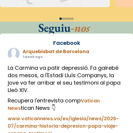
Seguiu
-nos
Facebook
Arquebisbat de Barcelona
1 week ago
La Carmina va patir depressió. Fa gairebé
dos mesos, a l'Estadi Lluís Companys, la
jove va fer arribar el seu testimoni al papa
Lleó XIV.
Recupera l'entrevista comp
Vatican
tican News 👇
News
www.vaticannews.va/es/iglesia/news/2026-
07/carmina-historia-depresion-papa-viaje-