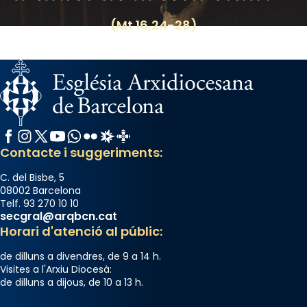
(Mt 16,24-28)
Facebook
Instagram
X / Twitter
YouTube
WhatsApp
Flickr
Radio Estel
Catalunya Cristiana
Contacte i suggeriments:
C. del Bisbe, 5
08002 Barcelona
Telf. 93 270 10 10
secgral@arqbcn.cat
Horari d'atenció al públic:
de dilluns a divendres, de 9 a 14 h.
Visites a l'Arxiu Diocesà:
de dilluns a dijous, de 10 a 13 h.