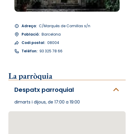
Adreça:
C/Marquès de Comillas s/n
Població:
Barcelona
Codi postal:
08004
Telèfon:
93 325 78 66
La parròquia
Despatx parroquial
dimarts i dijous, de 17:00 a 19:00