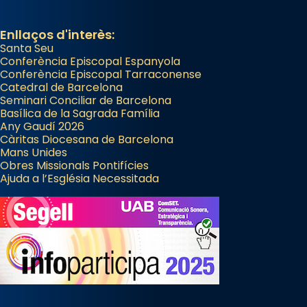
Segons el llibre dels Fets (12,2) fou el primer
apòstol màrtir, decapitat a Jerusalem per
Enllaços d'interès:
Santa Seu
Herodes Agripa (vers l'any 44).
Conferència Episcopal Espanyola
Patró de Galícia, després de les invasions
Conferència Episcopal Tarraconense
Catedral de Barcelona
musulmanes fou venerat com a patró dels
Seminari Conciliar de Barcelona
Regnes castellans i més tard de tota
Basílica de la Sagrada Família
Espanya.
Any Gaudí 2026
Càritas Diocesana de Barcelona
El seu sepulcre a Compostela fou un gran
Mans Unides
centre de peregrinacions medievals de tot
Obres Missionals Pontifícies
Ajuda a l’Església Necessitada
el món cristià, després de Roma i terra
Santa.
«A Raïms de Sant Jaume, raïms aigualits;
raïms de setembre te'n llepes els dits»,
segons una dita popular.
Photo
View on Facebook
·
Share