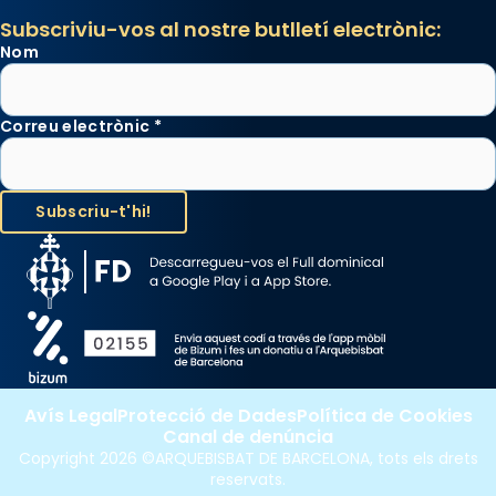
Subscriviu-vos al nostre butlletí electrònic:
Nom
Correu electrònic
*
Avís Legal
Protecció de Dades
Política de Cookies
Canal de denúncia
Copyright 2026 ©ARQUEBISBAT DE BARCELONA, tots els drets
reservats.