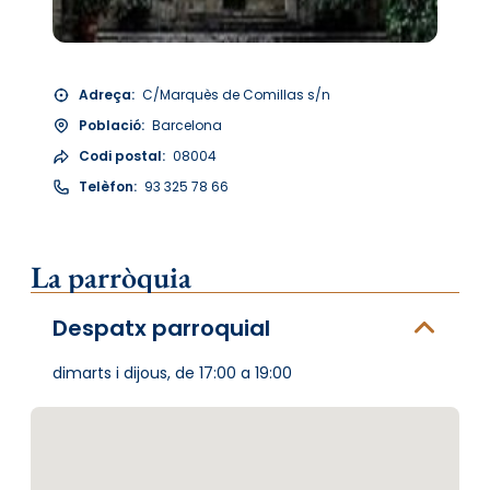
Adreça:
C/Marquès de Comillas s/n
Població:
Barcelona
Codi postal:
08004
Telèfon:
93 325 78 66
La parròquia
Despatx parroquial
dimarts i dijous, de 17:00 a 19:00