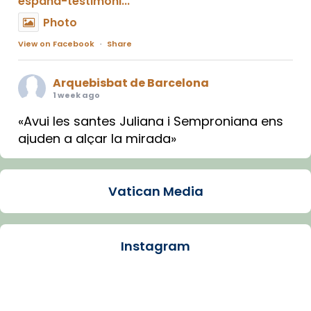
espana-testimoni...
Photo
View on Facebook
·
Share
Arquebisbat de Barcelona
1 week ago
«Avui les santes Juliana i Semproniana ens
ajuden a alçar la mirada»
Mons. Sergi Gordo, bisbe de Tortosa, ha
presidit aquest 27 de juliol la missa de Les
Vatican Media
Santes de Mataró.
🔗
tinyurl.com/cvu5jmbk
📸 J. Merino
Instagram
Photo
View on Facebook
·
Share