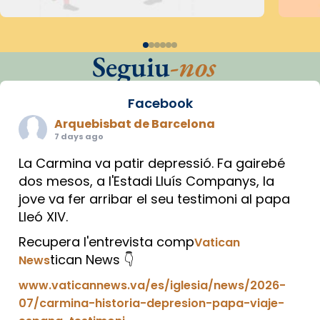
Seguiu
-nos
Facebook
Arquebisbat de Barcelona
7 days ago
La Carmina va patir depressió. Fa gairebé
dos mesos, a l'Estadi Lluís Companys, la
jove va fer arribar el seu testimoni al papa
Lleó XIV.
Recupera l'entrevista comp
Vatican
tican News 👇
News
www.vaticannews.va/es/iglesia/news/2026-
07/carmina-historia-depresion-papa-viaje-