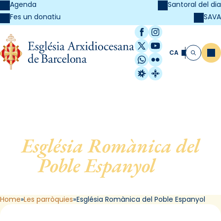
Agenda
Santoral del dia
SAVA
Fes un donatiu
Facebook
Instagram
X / Twitter
YouTube
CA
Me
Cerca
WhatsApp
Flickr
Radio Estel
Catalunya Cristi
Església Romànica del
Poble Espanyol
, de
Barcelona
Home
Les parròquies
Església Romànica del Poble Espanyol