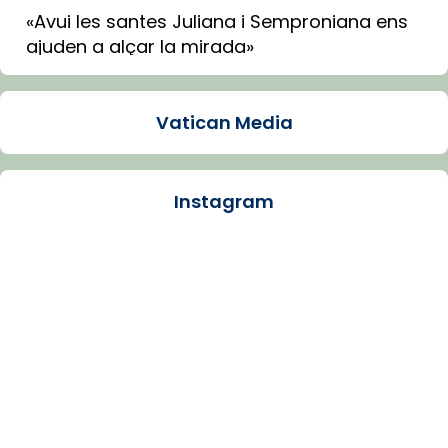
«Avui les santes Juliana i Semproniana ens
ajuden a alçar la mirada»
Mons. Sergi Gordo, bisbe de Tortosa, ha
presidit aquest 27 de juliol la missa de Les
Vatican Media
Santes de Mataró.
🔗
tinyurl.com/cvu5jmbk
📸 J. Merino
Instagram
Photo
View on Facebook
·
Share
Arquebisbat de Barcelona
is at Catedral
de Barcelona.
1 week ago
Aquest dilluns, 27 de juliol, ha tingut lloc la
missa d’acció de gràcies en agraïment al
comitè organitzador de la visita apostòlica