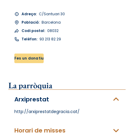
Adreça:
C/Santuari 30
Població:
Barcelona
Codi postal:
08032
Telèfon:
93 213 82 29
Fes un donatiu
La parròquia
Arxiprestat
http://arxiprestatdegracia.cat/
Horari de misses