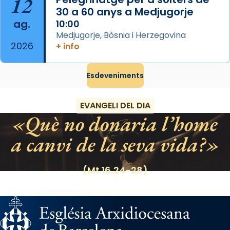
12
Regnes castellans i més tard de tota
30 a 60 anys a Medjugorje
Espanya.
ag.
10:00
El seu sepulcre a Compostela fou un gran
Medjugorje, Bòsnia i Herzegovina
2026
centre de peregrinacions medievals de tot
+ info
el món cristià, després de Roma i terra
Santa.
Esdeveniments
«A Raïms de Sant Jaume, raïms aigualits;
raïms de setembre te'n llepes els dits»,
EVANGELI DEL DIA
segons una dita popular.
Què no donaria l’home
Photo
a canvi de la seva vida?
View on Facebook
·
Share
(Mt 16,24-28)