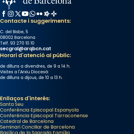
Facebook
Instagram
X / Twitter
YouTube
WhatsApp
Flickr
Radio Estel
Catalunya Cristiana
Contacte i suggeriments:
C. del Bisbe, 5
08002 Barcelona
Telf. 93 270 10 10
secgral@arqbcn.cat
Horari d'atenció al públic:
de dilluns a divendres, de 9 a 14 h.
Visites a l'Arxiu Diocesà:
de dilluns a dijous, de 10 a 13 h.
Enllaços d'interès:
Santa Seu
Conferència Episcopal Espanyola
Conferència Episcopal Tarraconense
Catedral de Barcelona
Seminari Conciliar de Barcelona
Basílica de la Sagrada Família