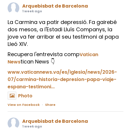
Arquebisbat de Barcelona
1 week ago
La Carmina va patir depressió. Fa gairebé
dos mesos, a l'Estadi Lluís Companys, la
jove va fer arribar el seu testimoni al papa
Lleó XIV.
Recupera l'entrevista comp
Vatican
tican News 👇
News
www.vaticannews.va/es/iglesia/news/2026-
07/carmina-historia-depresion-papa-viaje-
espana-testimoni...
Photo
View on Facebook
·
Share
Arquebisbat de Barcelona
1 week ago