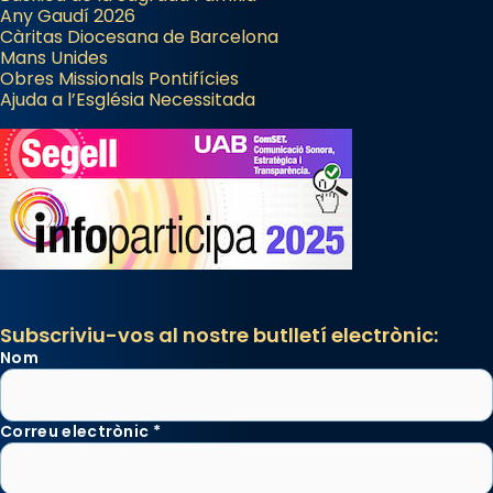
Any Gaudí 2026
Càritas Diocesana de Barcelona
Mans Unides
Obres Missionals Pontifícies
Ajuda a l’Església Necessitada
Subscriviu-vos al nostre butlletí electrònic:
Nom
Correu electrònic
*