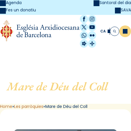
Agenda
Santoral del dia
SAVA
Fes un donatiu
Facebook
Instagram
X / Twitter
YouTube
CA
Me
Cerca
WhatsApp
Flickr
Radio Estel
Catalunya Cristi
Mare de Déu del Coll
, de
Barcelona
Home
Les parròquies
Mare de Déu del Coll