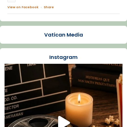
View on Facebook
·
Share
Arquebisbat de Barcelona
2 weeks ago
Vatican Media
La Carmina va patir depressió. Fa gairebé
dos mesos, a l'Estadi Lluís Companys, la
jove va fer arribar el seu testimoni al papa
Instagram
Lleó XIV.
Recupera l'entrevista comp
Vatican
tican News 👇
News
www.vaticannews.va/es/iglesia/news/2026-
07/carmina-historia-depresion-papa-viaje-
espana-testimoni...
Foto
View on Facebook
·
Share