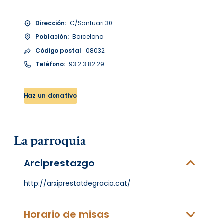
Dirección:
C/Santuari 30
Población:
Barcelona
Código postal:
08032
Teléfono:
93 213 82 29
Haz un donativo
La parroquia
Arciprestazgo
http://arxiprestatdegracia.cat/
Horario de misas