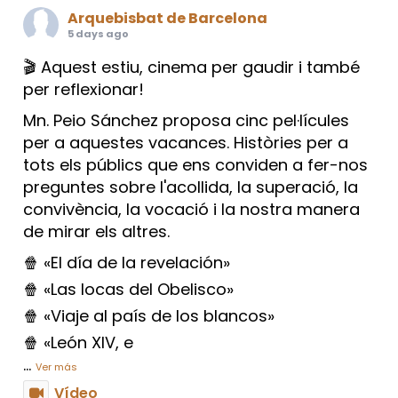
Arquebisbat de Barcelona
5 days ago
🎬 Aquest estiu, cinema per gaudir i també
per reflexionar!
Mn. Peio Sánchez proposa cinc pel·lícules
per a aquestes vacances. Històries per a
tots els públics que ens conviden a fer-nos
preguntes sobre l'acollida, la superació, la
convivència, la vocació i la nostra manera
de mirar els altres.
🍿 «El día de la revelación»
🍿 «Las locas del Obelisco»
🍿 «Viaje al país de los blancos»
🍿 «León XIV, e
...
Ver más
Vídeo