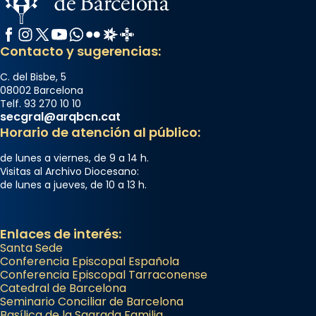
Facebook
Instagram
X / Twitter
YouTube
WhatsApp
Flickr
Radio Estel
Catalunya Cristiana
Contacto y sugerencias:
C. del Bisbe, 5
08002 Barcelona
Telf. 93 270 10 10
secgral@arqbcn.cat
Horario de atención al público:
de lunes a viernes, de 9 a 14 h.
Visitas al Archivo Diocesano:
de lunes a jueves, de 10 a 13 h.
Enlaces de interés:
Santa Sede
Conferencia Episcopal Española
Conferencia Episcopal Tarraconense
Catedral de Barcelona
Seminario Conciliar de Barcelona
Basílica de la Sagrada Familia