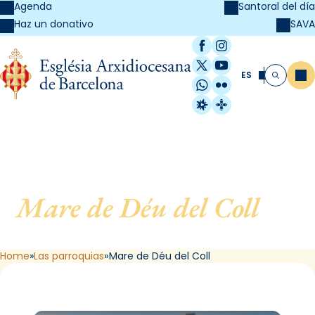
Agenda
Santoral del día
SAVA
Haz un donativo
Facebook
Instagram
X / Twitter
YouTube
ES
Me
Buscar
WhatsApp
Flickr
Radio Estel
Catalunya Cristi
Mare de Déu del Coll
, de
Barcelona
Home
Las parroquias
Mare de Déu del Coll