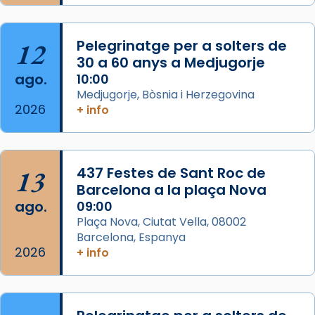
Acompanyant la història de sant Cugat, a
partir de l’Edat Mitjana sorgeix la tradició
12
Pelegrinatge per a solters de
que les santes Juliana (“relatiu a Júlia”) i
30 a 60 anys a Medjugorje
Semproniana (“relatiu a Semprònia =
ago.
10:00
eterna”) són deixebles seves. I l’any 1667, el
Medjugorje, Bòsnia i Herzegovina
2026
frare Joan Gaspar Roig, afirma en una obra
+ info
que les santes són filles de l’antiga Iluro.
Mataró en reivindicarà les relíq
...
Ver más
13
437 Festes de Sant Roc de
Foto
Barcelona a la plaça Nova
ago.
09:00
View on Facebook
·
Share
Plaça Nova, Ciutat Vella, 08002
Barcelona, Espanya
2026
+ info