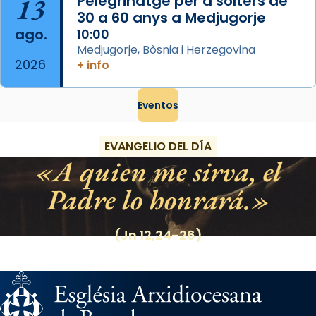
13
Pelegrinatge per a solters de
30 a 60 anys a Medjugorje
ago.
10:00
Medjugorje, Bòsnia i Herzegovina
2026
+ info
Eventos
EVANGELIO DEL DÍA
A quien me sirva, el
Padre lo honrará.
(Jn 12,24-26)