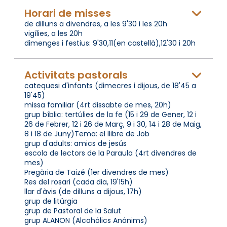
Horari de misses
de dilluns a divendres, a les 9'30 i les 20h
vigílies, a les 20h
dimenges i festius: 9'30,11(en castellà),12'30 i 20h
Activitats pastorals
catequesi d'infants (dimecres i dijous, de 18'45 a
19'45)
missa familiar (4rt dissabte de mes, 20h)
grup bíblic: tertúlies de la fe (15 i 29 de Gener, 12 i
26 de Febrer, 12 i 26 de Març, 9 i 30, 14 i 28 de Maig,
8 i 18 de Juny)Tema: el llibre de Job
grup d'adults: amics de jesús
escola de lectors de la Paraula (4rt divendres de
mes)
Pregària de Taizé (1er divendres de mes)
Res del rosari (cada dia, 19'15h)
llar d'àvis (de dilluns a dijous, 17h)
grup de litúrgia
grup de Pastoral de la Salut
grup ALANON (Alcohólics Anónims)