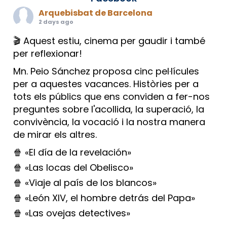
Arquebisbat de Barcelona
2 days ago
🎬 Aquest estiu, cinema per gaudir i també
per reflexionar!
Mn. Peio Sánchez proposa cinc pel·lícules
per a aquestes vacances. Històries per a
tots els públics que ens conviden a fer-nos
preguntes sobre l'acollida, la superació, la
convivència, la vocació i la nostra manera
de mirar els altres.
🍿 «El día de la revelación»
🍿 «Las locas del Obelisco»
🍿 «Viaje al país de los blancos»
🍿 «León XIV, el hombre detrás del Papa»
🍿 «Las ovejas detectives»