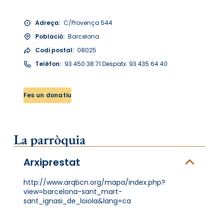
Adreça:
C/Provença 544
Població:
Barcelona
Codi postal:
08025
Telèfon:
93 450 38 71 Despatx: 93 435 64 40
Fes un donatiu
La parròquia
Arxiprestat
http://www.arqbcn.org/mapa/index.php?
view=barcelona-sant_mart-
sant_ignasi_de_loiola&lang=ca