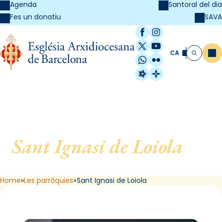
Agenda
Santoral del dia
SAVA
Fes un donatiu
Facebook
Instagram
X / Twitter
YouTube
CA
Me
Cerca
WhatsApp
Flickr
Radio Estel
Catalunya Cristi
Sant Ignasi de Loiola
, de
Barcelona
Home
Les parròquies
Sant Ignasi de Loiola