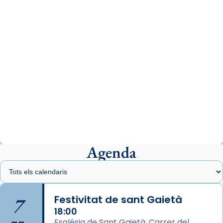
07/carmina-historia-depresion-papa-viaje-
espana-testimoni...
Photo
View on Facebook
·
Share
Arquebisbat de Barcelona
1 week ago
«Avui les santes Juliana i Semproniana ens
ajuden a alçar la mirada»
Mons. Sergi Gordo, bisbe de Tortosa, ha
presidit aquest 27 de juliol la missa de Les
Agenda
Santes de Mataró.
🔗
tinyurl.com/cvu5jmbk
📸 J. Merino
7
Festivitat de sant Gaietà
18:00
Photo
Església de Sant Gaietà, Carrer del