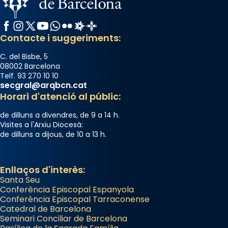
Facebook
Instagram
X / Twitter
YouTube
WhatsApp
Flickr
Radio Estel
Catalunya Cristiana
Contacte i suggeriments:
C. del Bisbe, 5
08002 Barcelona
Telf. 93 270 10 10
secgral@arqbcn.cat
Horari d'atenció al públic:
de dilluns a divendres, de 9 a 14 h.
Visites a l'Arxiu Diocesà:
de dilluns a dijous, de 10 a 13 h.
Enllaços d'interès:
Santa Seu
Conferència Episcopal Espanyola
Conferència Episcopal Tarraconense
Catedral de Barcelona
Seminari Conciliar de Barcelona