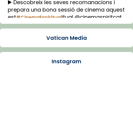
▶️ Descobreix les seves recomanacions i
prepara una bona sessió de cinema aquest
est
itual @cinemaspiritcat
#CinemaEspiritual
Imatge: Generada amb IA (OpenAI)
Video
Vatican Media
View on Facebook
·
Share
Instagram
Arquebisbat de Barcelona
1 week ago
La Carmina va patir depressió. Fa gairebé
dos mesos, a l'Estadi Lluís Companys, la
jove va fer arribar el seu testimoni al papa
Lleó XIV.
Recupera l'entrevista comp
Vatican
tican News 👇
News
www.vaticannews.va/es/iglesia/news/2026-