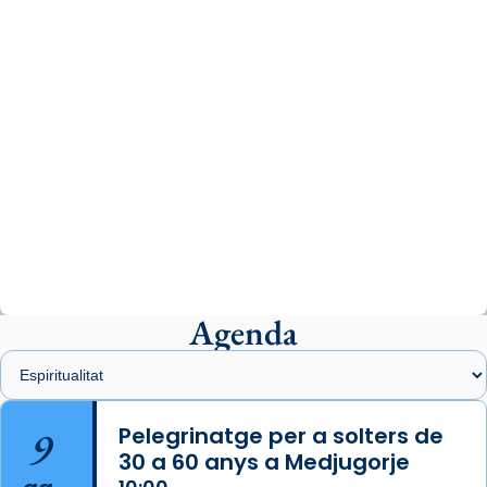
del Sant Pare Lleó XIV a Barcelona, i als
col·laboradors, a la Catedral de Barcelona.
L’arquebisbe de Barcelona, el cardenal Joan
Josep Omella, ha presidit la missa i l’ha
concelebrat el bisbe auxiliar de Barcelona,
Mons. David Abadías.
📸 Dr. G. Simón
Photo
View on Facebook
·
Share
Agenda
Arquebisbat de Barcelona
1 week ago
Memòria de les santes Juliana i
Semproniana, verges i màrtirs.
9
Pelegrinatge per a solters de
30 a 60 anys a Medjugorje
Acompanyant la història de sant Cugat, a