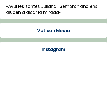
«Avui les santes Juliana i Semproniana ens
ajuden a alçar la mirada»
Mons. Sergi Gordo, bisbe de Tortosa, ha
presidit aquest 27 de juliol la missa de Les
Vatican Media
Santes de Mataró.
🔗
tinyurl.com/cvu5jmbk
📸 J. Merino
Instagram
Photo
View on Facebook
·
Share
Arquebisbat de Barcelona
is at Catedral
de Barcelona.
1 week ago
Aquest dilluns, 27 de juliol, ha tingut lloc la
missa d’acció de gràcies en agraïment al
comitè organitzador de la visita apostòlica