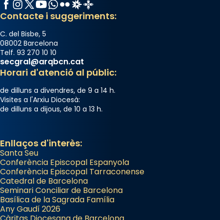
Facebook
Instagram
X / Twitter
YouTube
WhatsApp
Flickr
Radio Estel
Catalunya Cristiana
Contacte i suggeriments:
C. del Bisbe, 5
08002 Barcelona
Telf. 93 270 10 10
secgral@arqbcn.cat
Horari d'atenció al públic:
de dilluns a divendres, de 9 a 14 h.
Visites a l'Arxiu Diocesà:
de dilluns a dijous, de 10 a 13 h.
Enllaços d'interès:
Santa Seu
Conferència Episcopal Espanyola
Conferència Episcopal Tarraconense
Catedral de Barcelona
Seminari Conciliar de Barcelona
Basílica de la Sagrada Família
Any Gaudí 2026
Càritas Diocesana de Barcelona