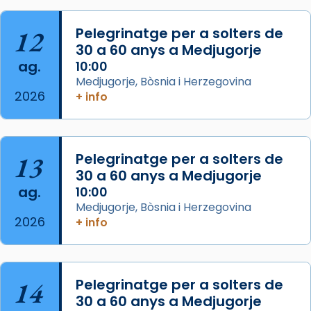
gran a Mataró.
«Si vols saber què és calor, ves per les
12
Pelegrinatge per a solters de
Santes a Mataró»🥵.
30 a 60 anys a Medjugorje
ag.
10:00
Photo
Medjugorje, Bòsnia i Herzegovina
View on Facebook
·
Share
2026
+ info
Arquebisbat de Barcelona
2 weeks ago
13
Pelegrinatge per a solters de
Jaume, fill de Zebedeu, és juntament amb el
30 a 60 anys a Medjugorje
seu germà Joan i Pere un dels que
ag.
10:00
acompanyava més de prop Jesús.
Medjugorje, Bòsnia i Herzegovina
2026
+ info
Segons el llibre dels Fets (12,2) fou el primer
apòstol màrtir, decapitat a Jerusalem per
Herodes Agripa (vers l'any 44).
Patró de Galícia, després de les invasions
14
Pelegrinatge per a solters de
musulmanes fou venerat com a patró dels
30 a 60 anys a Medjugorje