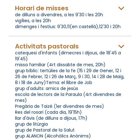
Horari de misses
de dilluns a divendres, a les 9'30 i les 20h
vigílies, a les 20h
dimenges i festius: 9'30,11(en castellà),12'30 i 20h
Activitats pastorals
catequesi d'infants (dimecres i dijous, de 18'45 a
19'45)
missa familiar (4rt dissabte de mes, 20h)
grup bíblic: tertúlies de la fe (15 i 29 de Gener, 12 i
26 de Febrer, 12 i 26 de Març, 9 i 30, 14 i 28 de Maig,
8 i 18 de Juny)Tema: el llibre de Job
grup d'adults: amics de jesús
escola de lectors de la Paraula (4rt divendres de
mes)
Pregària de Taizé (1er divendres de mes)
Res del rosari (cada dia, 19'15h)
llar d'àvis (de dilluns a dijous, 17h)
grup de litúrgia
grup de Pastoral de la Salut
grup ALANON (Alcohólics Anónims)