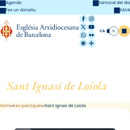
Agenda
Santoral del dia
SAVA
Fes un donatiu
Facebook
Instagram
X / Twitter
YouTube
CA
Me
Cerca
WhatsApp
Flickr
Radio Estel
Catalunya Cristi
Sant Ignasi de Loiola
, de
Barcelona
Home
Les parròquies
Sant Ignasi de Loiola