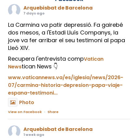
Arquebisbat de Barcelona
7 days ago
La Carmina va patir depressió. Fa gairebé
dos mesos, a l'Estadi Lluís Companys, la
jove va fer arribar el seu testimoni al papa
Lleó XIV.
Recupera l'entrevista comp
Vatican
tican News 👇
News
www.vaticannews.va/es/iglesia/news/2026-
07/carmina-historia-depresion-papa-viaje-
espana-testimoni...
Photo
View on Facebook
·
Share
Arquebisbat de Barcelona
1 week ago