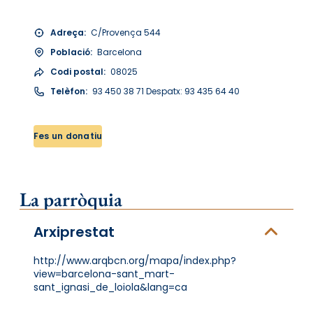
Adreça:
C/Provença 544
Població:
Barcelona
Codi postal:
08025
Telèfon:
93 450 38 71 Despatx: 93 435 64 40
Fes un donatiu
La parròquia
Arxiprestat
http://www.arqbcn.org/mapa/index.php?
view=barcelona-sant_mart-
sant_ignasi_de_loiola&lang=ca