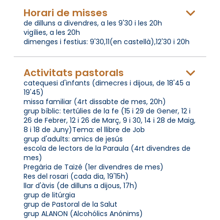
Horari de misses
de dilluns a divendres, a les 9'30 i les 20h
vigílies, a les 20h
dimenges i festius: 9'30,11(en castellà),12'30 i 20h
Activitats pastorals
catequesi d'infants (dimecres i dijous, de 18'45 a
19'45)
missa familiar (4rt dissabte de mes, 20h)
grup bíblic: tertúlies de la fe (15 i 29 de Gener, 12 i
26 de Febrer, 12 i 26 de Març, 9 i 30, 14 i 28 de Maig,
8 i 18 de Juny)Tema: el llibre de Job
grup d'adults: amics de jesús
escola de lectors de la Paraula (4rt divendres de
mes)
Pregària de Taizé (1er divendres de mes)
Res del rosari (cada dia, 19'15h)
llar d'àvis (de dilluns a dijous, 17h)
grup de litúrgia
grup de Pastoral de la Salut
grup ALANON (Alcohólics Anónims)