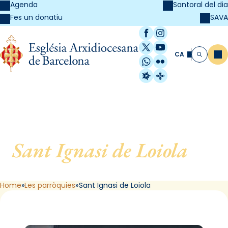
Agenda
Santoral del dia
SAVA
Fes un donatiu
Facebook
Instagram
X / Twitter
YouTube
CA
Me
Cerca
WhatsApp
Flickr
Radio Estel
Catalunya Cristi
Sant Ignasi de Loiola
, de
Barcelona
Home
Les parròquies
Sant Ignasi de Loiola