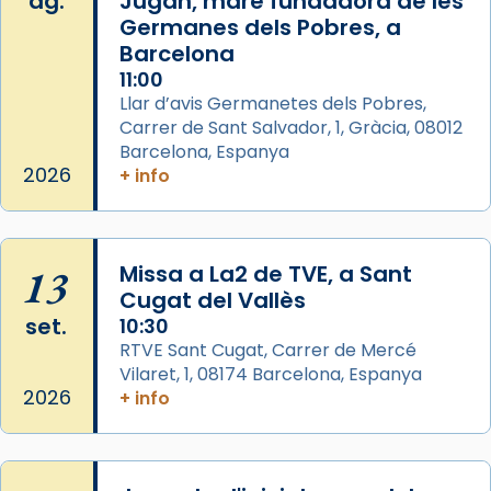
ag.
Jugan, mare fundadora de les
View on Facebook
·
Share
Germanes dels Pobres, a
Barcelona
Arquebisbat de Barcelona
is at Catedral
11:00
de Barcelona.
Llar d’avis Germanetes dels Pobres,
2 weeks ago
Carrer de Sant Salvador, 1, Gràcia, 08012
Aquest dilluns, 27 de juliol, ha tingut lloc la
Barcelona, Espanya
missa d’acció de gràcies en agraïment al
2026
+ info
comitè organitzador de la visita apostòlica
del Sant Pare Lleó XIV a Barcelona, i als
col·laboradors, a la Catedral de Barcelona.
13
Missa a La2 de TVE, a Sant
L’arquebisbe de Barcelona, el cardenal Joan
Cugat del Vallès
Josep Omella, ha presidit la missa i l’ha
set.
10:30
concelebrat el bisbe auxiliar de Barcelona,
RTVE Sant Cugat, Carrer de Mercé
Mons. David Abadías.
Vilaret, 1, 08174 Barcelona, Espanya
2026
+ info
📸 Dr. G. Simón
Photo
View on Facebook
·
Share