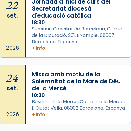
22
Jornada d'inici de curs del
Secretariat diocesà
Arquebisbat de Barcelona
set.
d'educació catòlica
2 weeks ago
18:30
Seminari Conciliar de Barcelona, Carrer
Memòria de les santes Juliana i
de la Diputació, 231, Eixample, 08007
Semproniana, verges i màrtirs.
Barcelona, Espanya
Acompanyant la història de sant Cugat, a
2026
+ info
partir de l’Edat Mitjana sorgeix la tradició
que les santes Juliana (“relatiu a Júlia”) i
Semproniana (“relatiu a Semprònia =
24
Missa amb motiu de la
eterna”) són deixebles seves. I l’any 1667, el
Solemnitat de la Mare de Déu
frare Joan Gaspar Roig, afirma en una obra
set.
de la Mercè
que les santes són filles de l’antiga Iluro.
10:30
Mataró en reivindicarà les relíquies fins que
Basílica de la Mercè, Carrer de la Mercè,
les aconseguirà el 1772. L’ofici que es canta
1, Ciutat Vella, 08002 Barcelona, Espanya
a la “Missa de les Santes” (“Missa de
2026
+ info
Glòria”) fou composta el 1848 per Mn.
Manuel Blanch, amb aire d’òpera