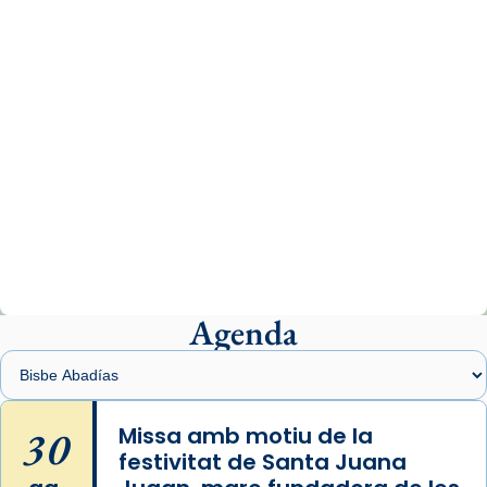
07/carmina-historia-depresion-papa-viaje-
espana-testimoni...
Photo
View on Facebook
·
Share
Arquebisbat de Barcelona
2 weeks ago
«Avui les santes Juliana i Semproniana ens
ajuden a alçar la mirada»
Mons. Sergi Gordo, bisbe de Tortosa, ha
presidit aquest 27 de juliol la missa de Les
Agenda
Santes de Mataró.
🔗
tinyurl.com/cvu5jmbk
📸 J. Merino
30
Missa amb motiu de la
festivitat de Santa Juana
Photo