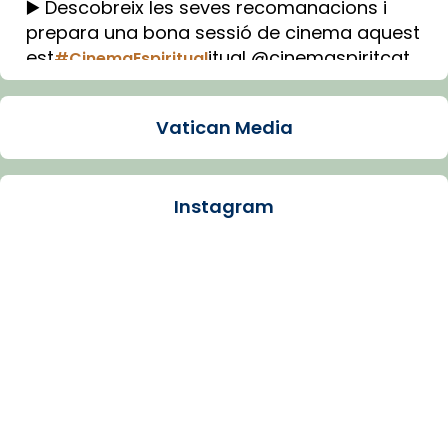
▶️ Descobreix les seves recomanacions i
prepara una bona sessió de cinema aquest
est
itual @cinemaspiritcat
#CinemaEspiritual
Imatge: Generada amb IA (OpenAI)
Video
Vatican Media
View on Facebook
·
Share
Instagram
Arquebisbat de Barcelona
2 weeks ago
La Carmina va patir depressió. Fa gairebé
dos mesos, a l'Estadi Lluís Companys, la
jove va fer arribar el seu testimoni al papa
Lleó XIV.
Recupera l'entrevista comp
Vatican
tican News 👇
News
www.vaticannews.va/es/iglesia/news/2026-