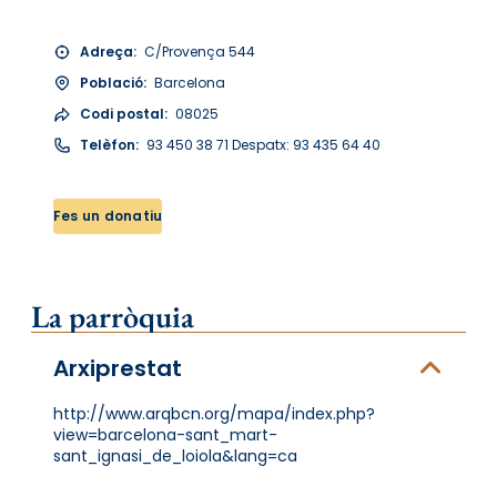
Adreça:
C/Provença 544
Població:
Barcelona
Codi postal:
08025
Telèfon:
93 450 38 71 Despatx: 93 435 64 40
Fes un donatiu
La parròquia
Arxiprestat
http://www.arqbcn.org/mapa/index.php?
view=barcelona-sant_mart-
sant_ignasi_de_loiola&lang=ca