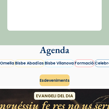
Agenda
 Omella
Bisbe Abadías
Bisbe Vilanova
Formació
Celebr
Esdeveniments
EVANGELI DEL DIA
guéssiu fe res no us ser