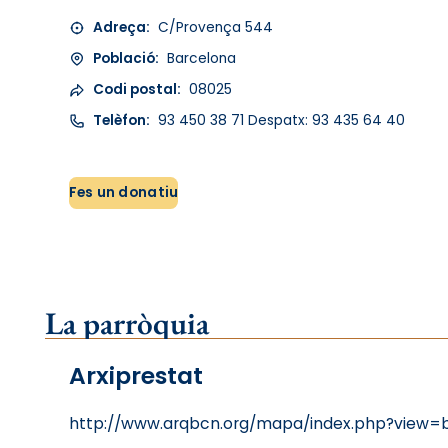
Adreça:
C/Provença 544
Població:
Barcelona
Codi postal:
08025
Telèfon:
93 450 38 71 Despatx: 93 435 64 40
Fes un donatiu
La parròquia
Arxiprestat
http://www.arqbcn.org/mapa/index.php?view=