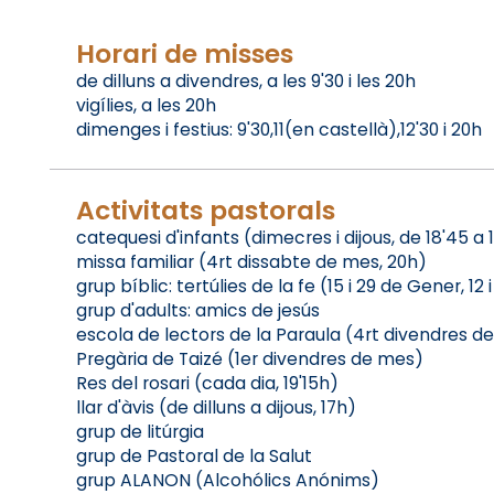
Horari de misses
de dilluns a divendres, a les 9'30 i les 20h
vigílies, a les 20h
dimenges i festius: 9'30,11(en castellà),12'30 i 20h
Activitats pastorals
catequesi d'infants (dimecres i dijous, de 18'45 a 
missa familiar (4rt dissabte de mes, 20h)
grup bíblic: tertúlies de la fe (15 i 29 de Gener, 12 
grup d'adults: amics de jesús
escola de lectors de la Paraula (4rt divendres d
Pregària de Taizé (1er divendres de mes)
Res del rosari (cada dia, 19'15h)
llar d'àvis (de dilluns a dijous, 17h)
grup de litúrgia
grup de Pastoral de la Salut
grup ALANON (Alcohólics Anónims)