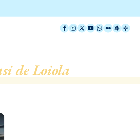
Facebook
Instagram
X / Twitter
YouTube
WhatsApp
Flickr
Radio Est
Catal
si de Loiola
, de Barcel