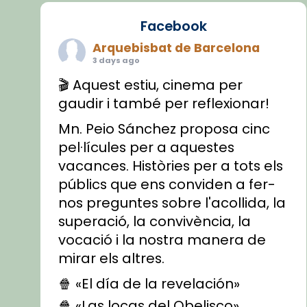
Facebook
Arquebisbat de Barcelona
3 days ago
🎬 Aquest estiu, cinema per
gaudir i també per reflexionar!
Mn. Peio Sánchez proposa cinc
pel·lícules per a aquestes
vacances. Històries per a tots els
públics que ens conviden a fer-
nos preguntes sobre l'acollida, la
superació, la convivència, la
vocació i la nostra manera de
mirar els altres.
🍿 «El día de la revelación»
🍿 «Las locas del Obelisco»