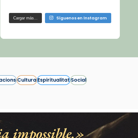
Síguenos en Instagram
Cargar más...
acions
Cultura
Espiritualitat
Social
ia impossible.