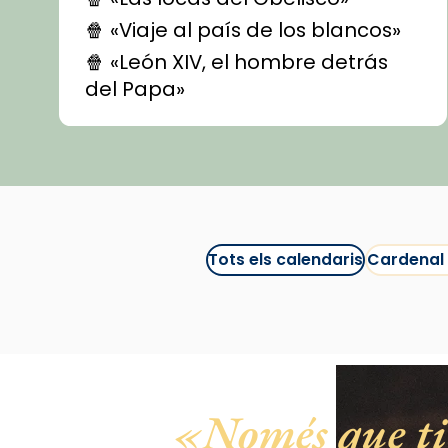
🍿 «Viaje al país de los blancos»
🍿 «León XIV, el hombre detrás
del Papa»
🍿 «Las ovejas detectives»
▶️ Descobreix les seves
recomanacions i prepara una
bona sessió de cinema aquest
est
itual
#CinemaEspiritual
Tots els calendaris
Cardenal
@cinemaspiritcat
Imatge: Generada amb IA
(OpenAI)
Video
View on Facebook
·
Share
Només que tin