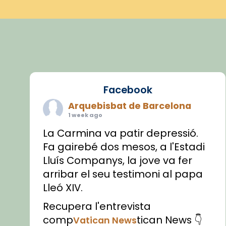
Facebook
Arquebisbat de Barcelona
1 week ago
La Carmina va patir depressió.
Fa gairebé dos mesos, a l'Estadi
Lluís Companys, la jove va fer
arribar el seu testimoni al papa
Lleó XIV.
Recupera l'entrevista
comp
tican News 👇
Vatican News