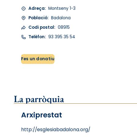
Adreça:
Montseny 1-3
Població:
Badalona
Codi postal:
08915
Telèfon:
93 395 35 54
Fes un donatiu
La parròquia
Arxiprestat
http://esglesiabadalona.org/