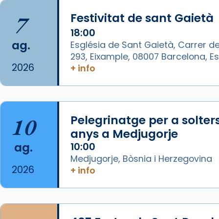
🔗
tinyurl.com/cvu5jmbk
7
Festivitat de sant Gaietà
📸 J. Merino
18:00
Photo
ag.
Església de Sant Gaietà, Carrer de
293, Eixample, 08007 Barcelona, 
View on Facebook
·
Share
2026
+ info
Arquebisbat de Barcelona
is at
Catedral de Barcelona.
1 week ago
10
Pelegrinatge per a solter
Aquest dilluns, 27 de juliol, ha
anys a Medjugorje
tingut lloc la missa d’acció de
ag.
10:00
gràcies en agraïment al comitè
Medjugorje, Bòsnia i Herzegovina
organitzador de la visita
2026
+ info
apostòlica del Sant Pare Lleó XIV
a Barcelona, i als col·laboradors,
a la Catedral de Barcelona.
L’arquebisbe de Barcelona, el