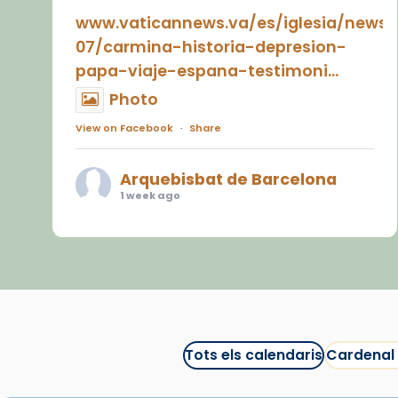
www.vaticannews.va/es/iglesia/news
07/carmina-historia-depresion-
papa-viaje-espana-testimoni...
Photo
View on Facebook
·
Share
Arquebisbat de Barcelona
1 week ago
«Avui les santes Juliana i
Semproniana ens ajuden a alçar
la mirada»
Mons. Sergi Gordo, bisbe de
Tortosa, ha presidit aquest 27 de
juliol la missa de Les Santes de
Tots els calendaris
Cardenal
Mataró.