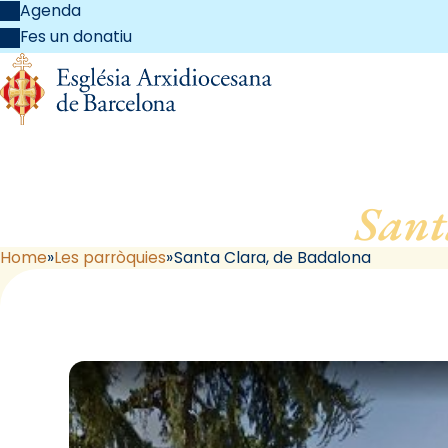
Agenda
Fes un donatiu
Sant
Home
Les parròquies
Santa Clara, de Badalona