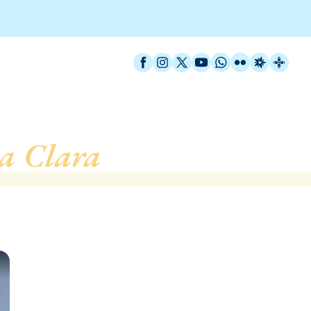
Facebook
Instagram
X / Twitter
YouTube
WhatsApp
Flickr
Radio Est
Catal
a Clara
, de Badalona