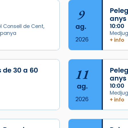
9
Peleg
anys
ag.
10:00
l Consell de Cent,
Espanya
Medjugo
2026
+ info
s de 30 a 60
11
Peleg
anys
ag.
10:00
Medjugo
2026
+ info