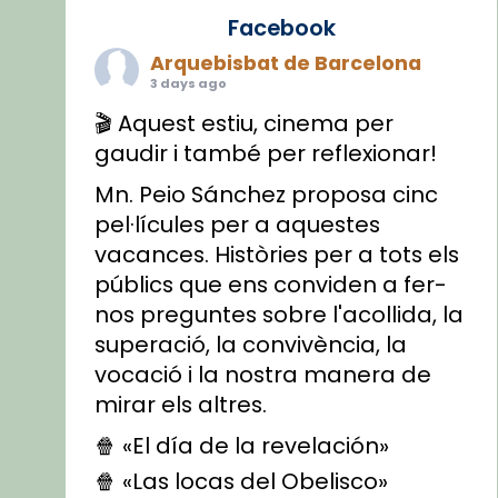
Facebook
Arquebisbat de Barcelona
3 days ago
🎬 Aquest estiu, cinema per
gaudir i també per reflexionar!
Mn. Peio Sánchez proposa cinc
pel·lícules per a aquestes
vacances. Històries per a tots els
públics que ens conviden a fer-
nos preguntes sobre l'acollida, la
superació, la convivència, la
vocació i la nostra manera de
mirar els altres.
🍿 «El día de la revelación»
🍿 «Las locas del Obelisco»