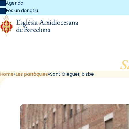
Agenda
Fes un donatiu
S
Home
Les parròquies
Sant Oleguer, bisbe