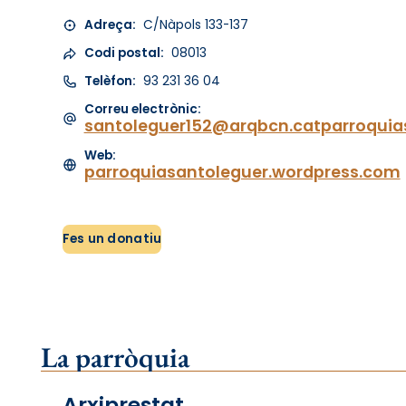
Adreça:
C/Nàpols 133-137
Codi postal:
08013
Telèfon:
93 231 36 04
Correu electrònic:
santoleguer152@arqbcn.catparroquia
Web:
parroquiasantoleguer.wordpress.com
Fes un donatiu
La parròquia
Arxiprestat