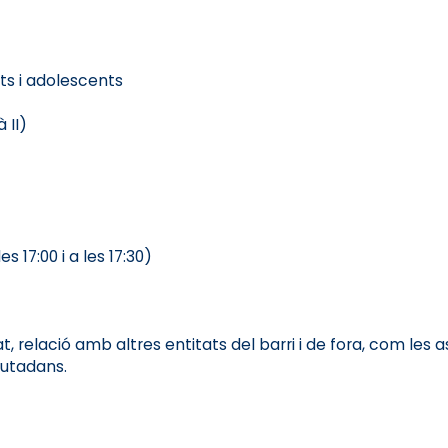
nts i adolescents
 II)
 17:00 i a les 17:30)
t, relació amb altres entitats del barri i de fora, com les as
iutadans.