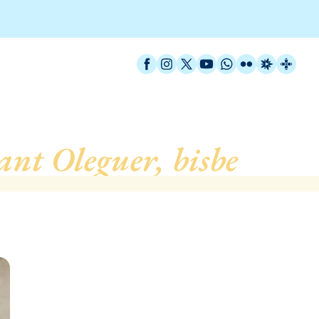
Facebook
Instagram
X / Twitter
YouTube
WhatsApp
Flickr
Radio Est
Catal
ant Oleguer, bisbe