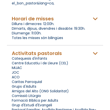
el_bon_pastor&lang=ca,
Horari de misses
Dilluns i dimecres: 12:00h.
Dimarts, dijous, divendres i dissabte: 19:30h.
Diumenge: 11:00h.
Totes les misses són bilingües
Activitats pastorals
Catequesis d'infants
Centre Educatiu i de Lleure (CEL)
MIJAC
JOC
ACO
Caritas Parroquial
Grups d'Adults
Amigos del Alto (ONG Solidaritat)
Comissió Litúrgia
Formació Bíblica per Adults
Grup d'Estudi d'Evangeli
Pastoral Familiar: Acollida Baptisme i Acollida Pre-