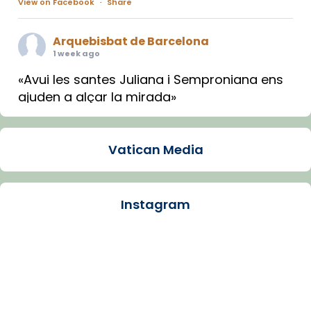
View on Facebook
·
Share
Arquebisbat de Barcelona
1 week ago
«Avui les santes Juliana i Semproniana ens
ajuden a alçar la mirada»
Mons. Sergi Gordo, bisbe de Tortosa, ha
presidit aquest 27 de juliol la missa de Les
Vatican Media
Santes de Mataró.
🔗
tinyurl.com/cvu5jmbk
📸 J. Merino
Instagram
Photo
View on Facebook
·
Share
Arquebisbat de Barcelona
is at Catedral
de Barcelona.
1 week ago