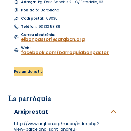
Adreça:
Pg. Enric Sanchis 2 - C/ Estadella, 63
Població:
Barcelona
Codi postal:
08030
Telèfon:
93 313 58 89
Correu electrònic:
elbonpastor1@arqbcn.org
Web:
facebook.com/parroquiabonpastor
Fes un donatiu
La parròquia
Arxiprestat
http://www.arqbcn.org/mapa/index.php?
view=barcelona-sant_andreu-