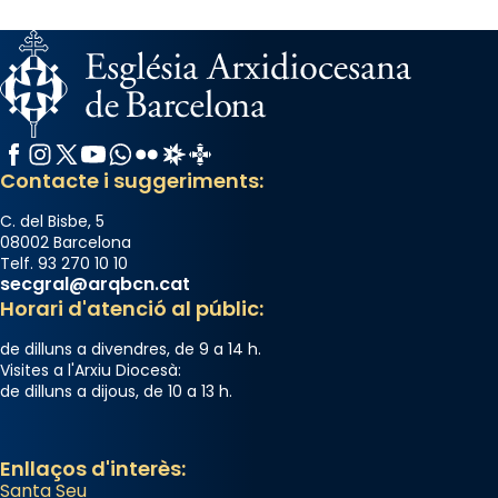
Facebook
Instagram
X / Twitter
YouTube
WhatsApp
Flickr
Radio Estel
Catalunya Cristiana
Contacte i suggeriments:
C. del Bisbe, 5
08002 Barcelona
Telf. 93 270 10 10
secgral@arqbcn.cat
Horari d'atenció al públic:
de dilluns a divendres, de 9 a 14 h.
Visites a l'Arxiu Diocesà:
de dilluns a dijous, de 10 a 13 h.
Enllaços d'interès:
Santa Seu