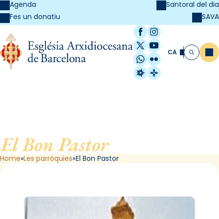
Agenda
Santoral del dia
SAVA
Fes un donatiu
Facebook
Instagram
X / Twitter
YouTube
CA
Me
Cerca
WhatsApp
Flickr
Radio Estel
Catalunya Cristi
El Bon Pastor
, de Barcelona
Home
Les parròquies
El Bon Pastor