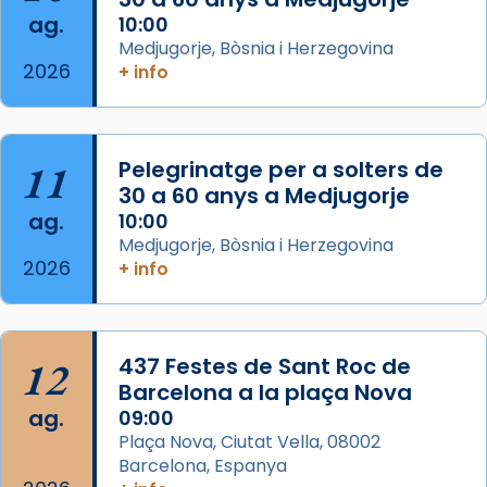
del temple amb les relíquies de les santes.
ag.
10:00
Des de 1985 hi participa també un grup de
Medjugorje, Bòsnia i Herzegovina
2026
diablesses amb música i ball propis. Festa
+ info
gran a Mataró.
«Si vols saber què és calor, ves per les
Santes a Mataró»🥵.
11
Pelegrinatge per a solters de
30 a 60 anys a Medjugorje
Photo
ag.
10:00
View on Facebook
·
Share
Medjugorje, Bòsnia i Herzegovina
2026
+ info
Arquebisbat de Barcelona
2 weeks ago
Jaume, fill de Zebedeu, és juntament amb el
12
437 Festes de Sant Roc de
seu germà Joan i Pere un dels que
Barcelona a la plaça Nova
acompanyava més de prop Jesús.
ag.
09:00
Plaça Nova, Ciutat Vella, 08002
Segons el llibre dels Fets (12,2) fou el primer
Barcelona, Espanya
apòstol màrtir, decapitat a Jerusalem per