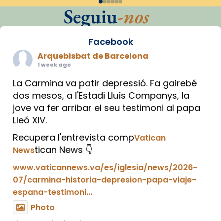
Seguiu
-nos
Facebook
Arquebisbat de Barcelona
1 week ago
La Carmina va patir depressió. Fa gairebé
dos mesos, a l'Estadi Lluís Companys, la
jove va fer arribar el seu testimoni al papa
Lleó XIV.
Recupera l'entrevista comp
Vatican
tican News 👇
News
www.vaticannews.va/es/iglesia/news/2026-
07/carmina-historia-depresion-papa-viaje-
espana-testimoni...
Photo