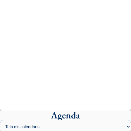
Aquest dilluns, 27 de juliol, ha tingut lloc la
missa d’acció de gràcies en agraïment al
comitè organitzador de la visita apostòlica
del Sant Pare Lleó XIV a Barcelona, i als
col·laboradors, a la Catedral de Barcelona.
L’arquebisbe de Barcelona, el cardenal Joan
Josep Omella, ha presidit la missa i l’ha
concelebrat el bisbe auxiliar de Barcelona,
Mons. David Abadías.
📸 Dr. G. Simón
Photo
View on Facebook
·
Share
Agenda
Arquebisbat de Barcelona
2 weeks ago