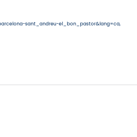
barcelona-sant_andreu-el_bon_pastor&lang=ca,