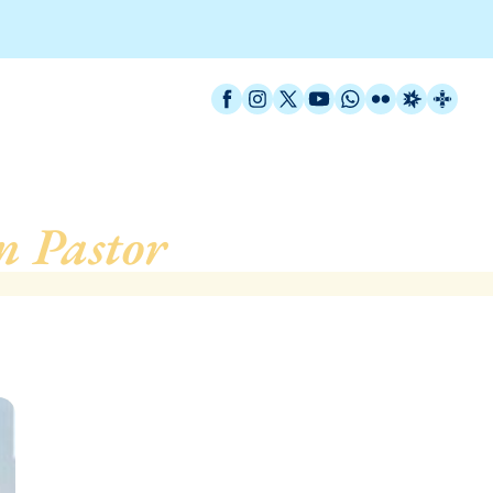
Facebook
Instagram
X / Twitter
YouTube
WhatsApp
Flickr
Radio Est
Catal
n Pastor
, de Barcelona