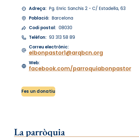
Adreça:
Pg. Enric Sanchis 2 - C/ Estadella, 63
Població:
Barcelona
Codi postal:
08030
Telèfon:
93 313 58 89
Correu electrònic:
elbonpastor1@arqbcn.org
Web:
facebook.com/parroquiabonpastor
Fes un donatiu
La parròquia