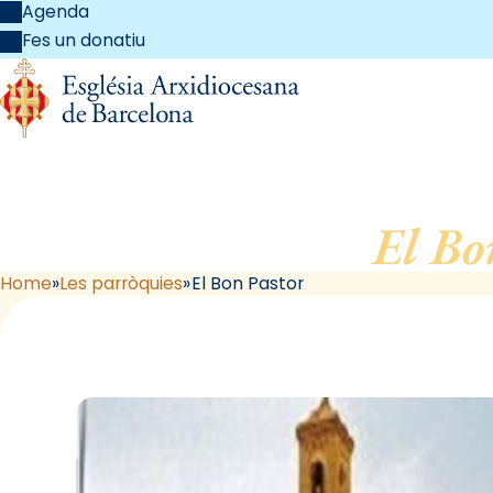
Agenda
Fes un donatiu
El Bo
Home
Les parròquies
El Bon Pastor