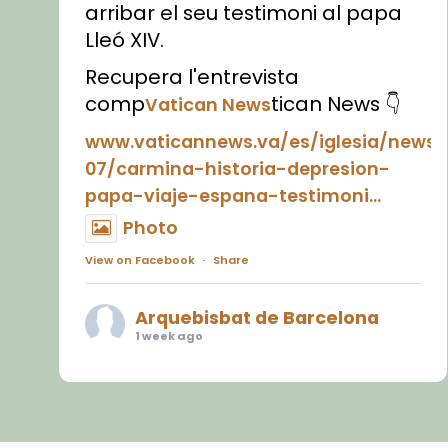
arribar el seu testimoni al papa
Lleó XIV.
Recupera l'entrevista
comp
tican News 👇
Vatican News
www.vaticannews.va/es/iglesia/news
07/carmina-historia-depresion-
papa-viaje-espana-testimoni...
Photo
View on Facebook
·
Share
Arquebisbat de Barcelona
1 week ago
«Avui les santes Juliana i
Semproniana ens ajuden a alçar
la mirada»