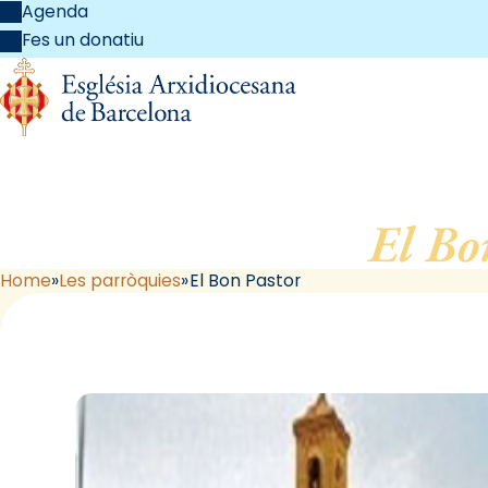
Agenda
Fes un donatiu
El Bo
Home
Les parròquies
El Bon Pastor