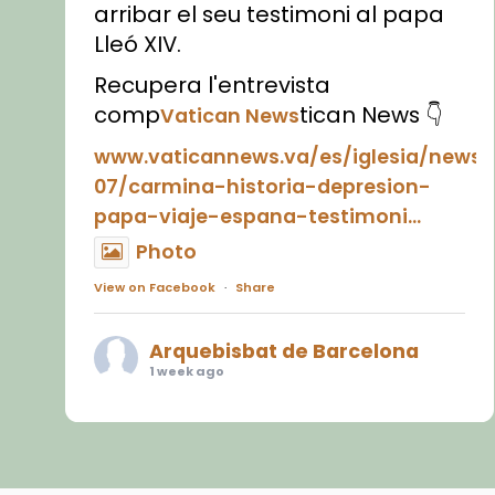
arribar el seu testimoni al papa
Lleó XIV.
Recupera l'entrevista
comp
tican News 👇
Vatican News
www.vaticannews.va/es/iglesia/news
07/carmina-historia-depresion-
papa-viaje-espana-testimoni...
Photo
View on Facebook
·
Share
Arquebisbat de Barcelona
1 week ago
«Avui les santes Juliana i
Semproniana ens ajuden a alçar
la mirada»