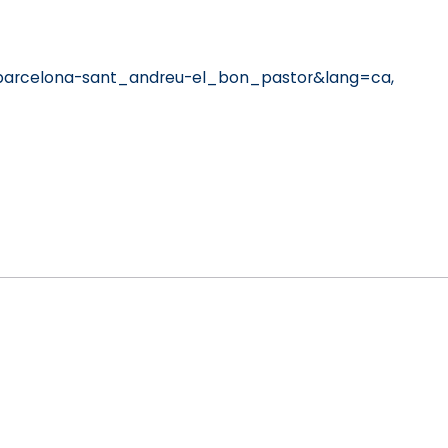
barcelona-sant_andreu-el_bon_pastor&lang=ca,