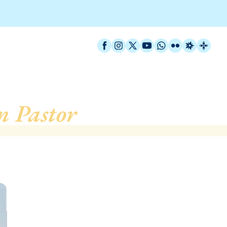
Facebook
Instagram
X / Twitter
YouTube
WhatsApp
Flickr
Radio Est
Catal
n Pastor
, de Barcelona