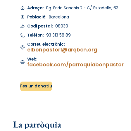
Adreça:
Pg. Enric Sanchis 2 - C/ Estadella, 63
Població:
Barcelona
Codi postal:
08030
Telèfon:
93 313 58 89
Correu electrònic:
elbonpastor1@arqbcn.org
Web:
facebook.com/parroquiabonpastor
Fes un donatiu
La parròquia