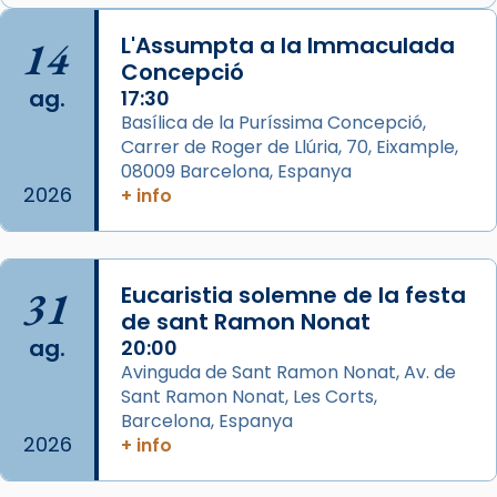
📸 J. Merino
14
L'Assumpta a la Immaculada
Concepció
Photo
ag.
17:30
View on Facebook
·
Share
Basílica de la Puríssima Concepció,
Carrer de Roger de Llúria, 70, Eixample,
Arquebisbat de Barcelona
is at Catedral
08009 Barcelona, Espanya
de Barcelona.
2026
+ info
2 weeks ago
Aquest dilluns, 27 de juliol, ha tingut lloc la
missa d’acció de gràcies en agraïment al
31
Eucaristia solemne de la festa
comitè organitzador de la visita apostòlica
de sant Ramon Nonat
del Sant Pare Lleó XIV a Barcelona, i als
ag.
20:00
col·laboradors, a la Catedral de Barcelona.
Avinguda de Sant Ramon Nonat, Av. de
L’arquebisbe de Barcelona, el cardenal Joan
Sant Ramon Nonat, Les Corts,
Josep Omella, ha presidit la missa i l’ha
Barcelona, Espanya
2026
+ info
concelebrat el bisbe auxiliar de Barcelona,
Mons. David Abadías.