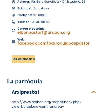
Adreça:
Pg. Enric Sanchis 2 - C/ Estadella, 63
Població:
Barcelona
Codi postal:
08030
Telèfon:
93 313 58 89
Correu electrònic:
elbonpastor1@arqbcn.org
Web:
facebook.com/parroquiabonpastor
Fes un donatiu
La parròquia
Arxiprestat
http://www.arqbcn.org/mapa/index.php?
view=barcelona-sant_andreu-