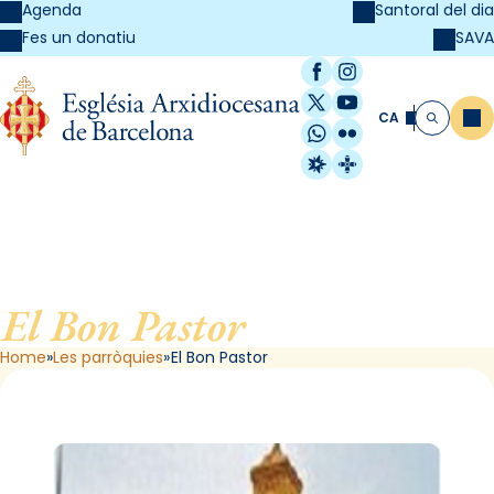
Agenda
Santoral del dia
SAVA
Fes un donatiu
Facebook
Instagram
X / Twitter
YouTube
CA
Me
Cerca
WhatsApp
Flickr
Radio Estel
Catalunya Cristi
El Bon Pastor
, de Barcelona
Home
Les parròquies
El Bon Pastor