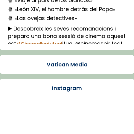
🍿 «Viaje al país de los blancos»
🍿 «León XIV, el hombre detrás del Papa»
🍿 «Las ovejas detectives»
▶️ Descobreix les seves recomanacions i
prepara una bona sessió de cinema aquest
est
itual @cinemaspiritcat
#CinemaEspiritual
Imatge: Generada amb IA (OpenAI)
Video
Vatican Media
View on Facebook
·
Share
Instagram
Arquebisbat de Barcelona
1 week ago
La Carmina va patir depressió. Fa gairebé
dos mesos, a l'Estadi Lluís Companys, la
jove va fer arribar el seu testimoni al papa
Lleó XIV.