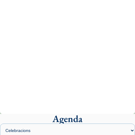
Recupera l'entrevista comp
Vatican
tican News 👇
News
www.vaticannews.va/es/iglesia/news/2026-
07/carmina-historia-depresion-papa-viaje-
espana-testimoni...
Photo
View on Facebook
·
Share
Arquebisbat de Barcelona
2 weeks ago
«Avui les santes Juliana i Semproniana ens
ajuden a alçar la mirada»
Mons. Sergi Gordo, bisbe de Tortosa, ha
presidit aquest 27 de juliol la missa de Les
Agenda
Santes de Mataró.
🔗
tinyurl.com/cvu5jmbk