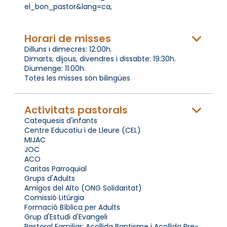
el_bon_pastor&lang=ca,
Horari de misses
Dilluns i dimecres: 12:00h.
Dimarts, dijous, divendres i dissabte: 19:30h.
Diumenge: 11:00h.
Totes les misses són bilingües
Activitats pastorals
Catequesis d'infants
Centre Educatiu i de Lleure (CEL)
MIJAC
JOC
ACO
Caritas Parroquial
Grups d'Adults
Amigos del Alto (ONG Solidaritat)
Comissió Litúrgia
Formació Bíblica per Adults
Grup d'Estudi d'Evangeli
Pastoral Familiar: Acollida Baptisme i Acollida Pre-