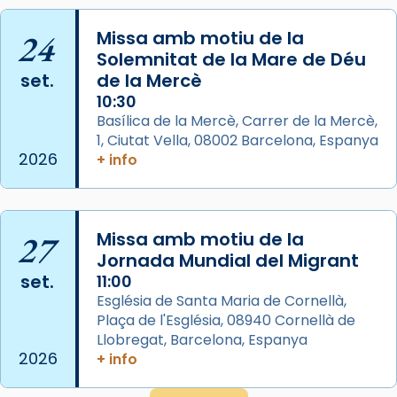
📸 Dr. G. Simón
24
Missa amb motiu de la
Photo
Solemnitat de la Mare de Déu
View on Facebook
·
Share
set.
de la Mercè
10:30
Arquebisbat de Barcelona
Basílica de la Mercè, Carrer de la Mercè,
2 weeks ago
1, Ciutat Vella, 08002 Barcelona, Espanya
2026
+ info
Memòria de les santes Juliana i
Semproniana, verges i màrtirs.
Acompanyant la història de sant Cugat, a
27
Missa amb motiu de la
partir de l’Edat Mitjana sorgeix la tradició
Jornada Mundial del Migrant
que les santes Juliana (“relatiu a Júlia”) i
set.
11:00
Semproniana (“relatiu a Semprònia =
Església de Santa Maria de Cornellà,
eterna”) són deixebles seves. I l’any 1667, el
Plaça de l'Església, 08940 Cornellà de
frare Joan Gaspar Roig, afirma en una obra
Llobregat, Barcelona, Espanya
que les santes són filles de l’antiga Iluro.
2026
+ info
Mataró en reivindicarà les relíquies fins que