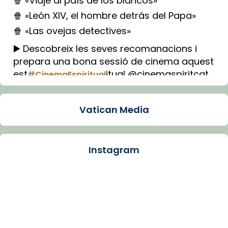
🍿 «Viaje al país de los blancos»
🍿 «León XIV, el hombre detrás del Papa»
🍿 «Las ovejas detectives»
▶️ Descobreix les seves recomanacions i
prepara una bona sessió de cinema aquest
est
itual @cinemaspiritcat
#CinemaEspiritual
Imatge: Generada amb IA (OpenAI)
Video
Vatican Media
View on Facebook
·
Share
Instagram
Arquebisbat de Barcelona
1 week ago
La Carmina va patir depressió. Fa gairebé
dos mesos, a l'Estadi Lluís Companys, la
jove va fer arribar el seu testimoni al papa
Lleó XIV.