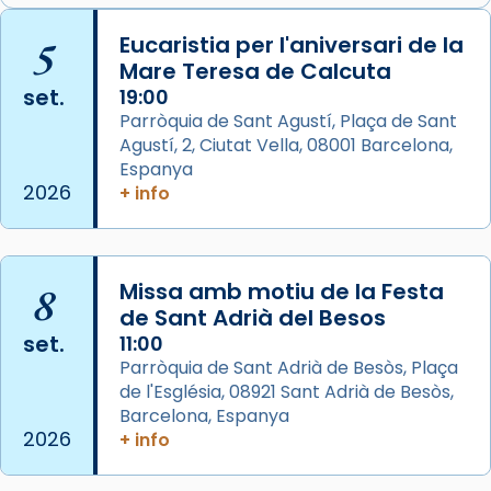
📸 J. Merino
5
Eucaristia per l'aniversari de la
Mare Teresa de Calcuta
Photo
set.
19:00
View on Facebook
·
Share
Parròquia de Sant Agustí, Plaça de Sant
Agustí, 2, Ciutat Vella, 08001 Barcelona,
Arquebisbat de Barcelona
is at Catedral
Espanya
de Barcelona.
2026
+ info
2 weeks ago
Aquest dilluns, 27 de juliol, ha tingut lloc la
missa d’acció de gràcies en agraïment al
8
Missa amb motiu de la Festa
comitè organitzador de la visita apostòlica
de Sant Adrià del Besos
del Sant Pare Lleó XIV a Barcelona, i als
set.
11:00
col·laboradors, a la Catedral de Barcelona.
Parròquia de Sant Adrià de Besòs, Plaça
L’arquebisbe de Barcelona, el cardenal Joan
de l'Església, 08921 Sant Adrià de Besòs,
Josep Omella, ha presidit la missa i l’ha
Barcelona, Espanya
2026
+ info
concelebrat el bisbe auxiliar de Barcelona,
Mons. David Abadías.