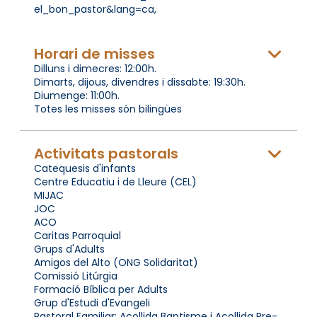
el_bon_pastor&lang=ca,
Horari de misses
Dilluns i dimecres: 12:00h.
Dimarts, dijous, divendres i dissabte: 19:30h.
Diumenge: 11:00h.
Totes les misses són bilingües
Activitats pastorals
Catequesis d'infants
Centre Educatiu i de Lleure (CEL)
MIJAC
JOC
ACO
Caritas Parroquial
Grups d'Adults
Amigos del Alto (ONG Solidaritat)
Comissió Litúrgia
Formació Bíblica per Adults
Grup d'Estudi d'Evangeli
Pastoral Familiar: Acollida Baptisme i Acollida Pre-