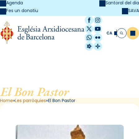
Agenda
Santoral del dia
SAVA
Fes un donatiu
Facebook
Instagram
X / Twitter
YouTube
CA
Me
Cerca
WhatsApp
Flickr
Radio Estel
Catalunya Cristi
El Bon Pastor
, de Barcelona
Home
Les parròquies
El Bon Pastor