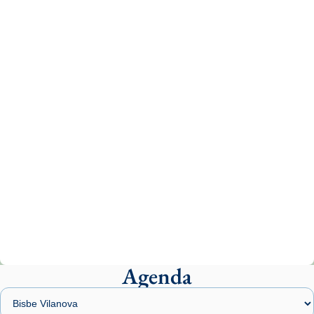
Recupera l'entrevista comp
Vatican
tican News 👇
News
www.vaticannews.va/es/iglesia/news/2026-
07/carmina-historia-depresion-papa-viaje-
espana-testimoni...
Photo
View on Facebook
·
Share
Arquebisbat de Barcelona
2 weeks ago
«Avui les santes Juliana i Semproniana ens
ajuden a alçar la mirada»
Mons. Sergi Gordo, bisbe de Tortosa, ha
presidit aquest 27 de juliol la missa de Les
Agenda
Santes de Mataró.
🔗
tinyurl.com/cvu5jmbk