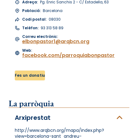
Adreça:
Pg. Enric Sanchis 2 - C/ Estadella, 63
Població:
Barcelona
Codi postal:
08030
Telèfon:
93 313 58 89
Correu electrònic:
elbonpastor1@arqbcn.org
Web:
facebook.com/parroquiabonpastor
Fes un donatiu
La parròquia
Arxiprestat
http://www.arqbcn.org/mapa/index.php?
view=barcelona-sant_andreu-