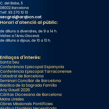
C. del Bisbe, 5
08002 Barcelona
Telf. 93 270 10 10
secgral@arqbcn.cat
Horari d'atenció al públic:
de dilluns a divendres, de 9 a 14 h.
Visites a l'Arxiu Diocesà:
de dilluns a dijous, de 10 a 13 h.
Enllaços d'interès:
Santa Seu
Conferència Episcopal Espanyola
Conferència Episcopal Tarraconense
Catedral de Barcelona
Seminari Conciliar de Barcelona
Basílica de la Sagrada Família
Any Gaudí 2026
Càritas Diocesana de Barcelona
Mans Unides
Obres Missionals Pontifícies
Ajuda a l’Església Necessitada